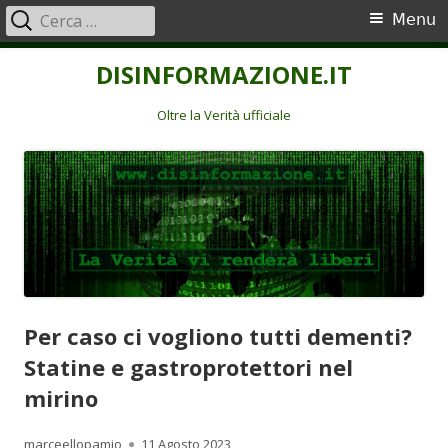
Ricerca
Menu
Menu
per:
principale
Vai
DISINFORMAZIONE.IT
al
contenuto
Oltre la Verità ufficiale
Per caso ci vogliono tutti dementi?
Statine e gastroprotettori nel
mirino
Autore
Pubblicato
marceellopamio
11 Agosto 2023