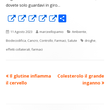
dovete solo guardavi in giro…
C
Apre
Apre
Apre
Apre
Apre
o
in
in
in
in
in
n
una
una
una
una
una
Pubblicato
Autore
Categorie
11 Agosto 2023
marceellopamio
Ambiente
,
di
nuova
nuova
nuova
nuova
nuova
Tag
Biodecodifica
,
Cancro
,
Controllo
,
Farmaci
,
Salute
droghe
,
vi
finestra
finestra
finestra
finestra
finestra
effetti collaterali
,
farmaci
di
Precedente
Nuovo
Il glutine infiamma
Colesterolo il grande
Navigazione
articolo:
articolo:
il cervello
inganno
articoli