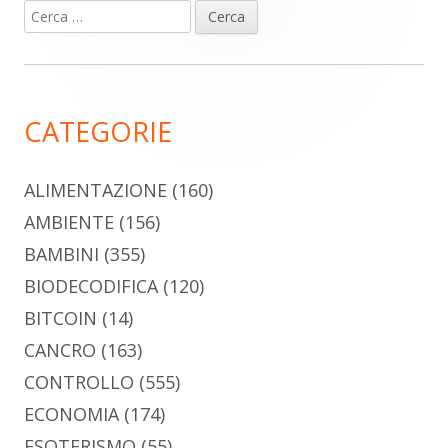
Ricerca
Barra
per:
laterale
principale
CATEGORIE
ALIMENTAZIONE
(160)
AMBIENTE
(156)
BAMBINI
(355)
BIODECODIFICA
(120)
BITCOIN
(14)
CANCRO
(163)
CONTROLLO
(555)
ECONOMIA
(174)
ESOTERISMO
(55)