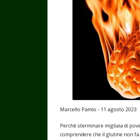
Marcello Pamio - 11 agosto 2023
Perché sterminare migliaia di pove
comprendere che il glutine non fa