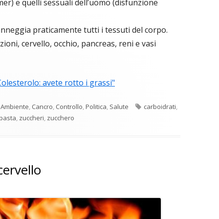
mer) e quelli sessuali dell’uomo (disfunzione
nneggia praticamente tutti i tessuti del corpo.
zioni, cervello, occhio, pancreas, reni e vasi
Colesterolo: avete rotto i grassi"
Tag
,
Ambiente
,
Cancro
,
Controllo
,
Politica
,
Salute
carboidrati
,
pasta
,
zuccheri
,
zucchero
cervello