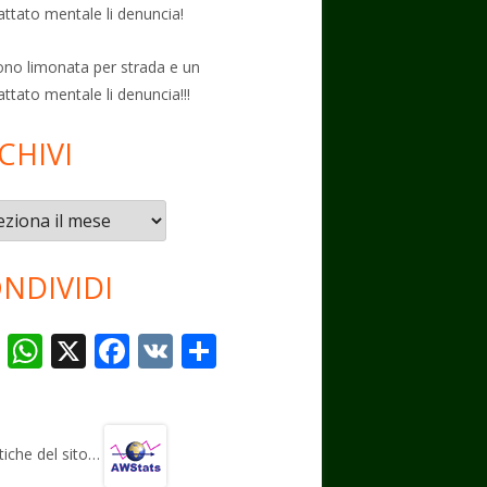
attato mentale li denuncia!
no limonata per strada e un
attato mentale li denuncia!!!
CHIVI
vi
NDIVIDI
T
W
X
F
V
C
el
h
ac
K
o
e
at
e
n
gr
s
b
di
stiche del sito…