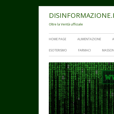
Vai
DISINFORMAZIONE.
al
contenuto
Oltre la Verità ufficiale
Menu
HOME PAGE
ALIMENTAZIONE
principale
ESOTERISMO
FARMACI
MASSON