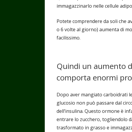
immagazzinarlo nelle cellule adipo
Potete comprendere da soli che ave
o 6 volte al giorno) aumenta di mol
facilissimo.
Quindi un aumento de
comporta enormi prob
Dopo aver mangiato carboidrati le 
glucosio non può passare dal circol
dell’insulina. Questo ormone è infat
entrare lo zucchero, togliendolo da
trasformato in grasso e immagazzin