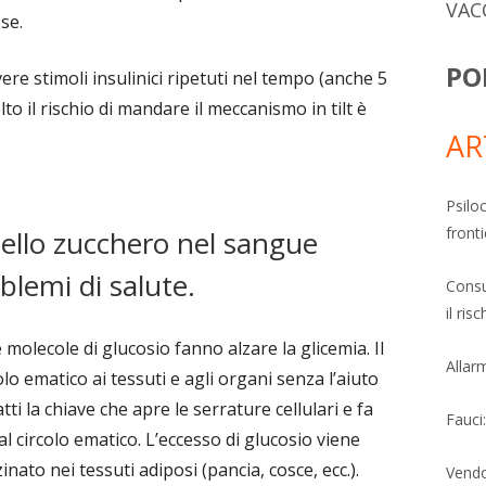
VAC
se.
PO
re stimoli insulinici ripetuti nel tempo (anche 5
to il rischio di mandare il meccanismo in tilt è
AR
Psiloc
fronti
llo zucchero nel sangue
lemi di salute.
Consu
il ri
molecole di glucosio fanno alzare la glicemia. Il
Allarm
o ematico ai tessuti e agli organi senza l’aiuto
ti la chiave che apre le serrature cellulari e fa
Fauci
l circolo ematico. L’eccesso di glucosio viene
ato nei tessuti adiposi (pancia, cosce, ecc.).
Vendo