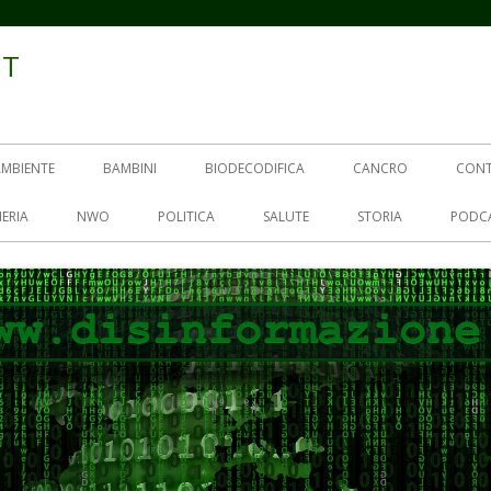
IT
AMBIENTE
BAMBINI
BIODECODIFICA
CANCRO
CON
ERIA
NWO
POLITICA
SALUTE
STORIA
PODC