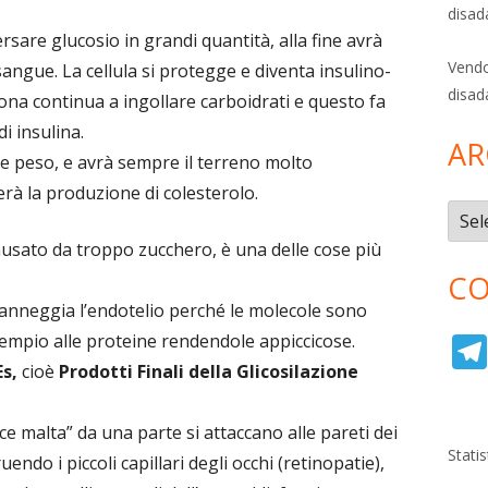
disad
sare glucosio in grandi quantità, alla fine avrà
Vendo
l sangue. La cellula si protegge e diventa insulino-
disad
ona continua a ingollare carboidrati e questo fa
i insulina.
AR
 peso, e avrà sempre il terreno molto
à la produzione di colesterolo.
Archi
causato da troppo zucchero, è una delle cose più
CO
danneggia l’endotelio perché le molecole sono
sempio alle proteine rendendole appiccicose.
Es,
cioè
Prodotti Finali della Glicosilazione
ce malta” da una parte si attaccano alle pareti dei
Stati
uendo i piccoli capillari degli occhi (retinopatie),