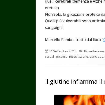
quelli cerebrali (demenza e Alzhei
erettile).
Non solo, la glicazione proteica da
Quelli più vulnerabili sono articola
sanguigni.
Marcello Pamio - tratto dal libro "
Pubblicato
Categorie
11 Settembre 2023
Alimentazione
cereali
,
glicemia
,
glicosilazione
,
pancreas
,
Il glutine infiamma il 