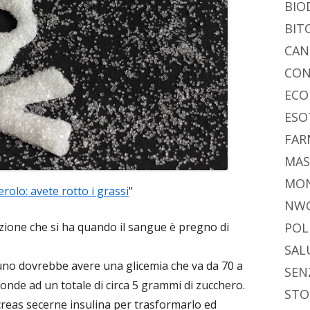
BIO
BIT
CAN
CON
ECO
ESO
FAR
MAS
MO
erolo: avete rotto i grassi
"
NW
zione che si ha quando il sangue è pregno di
POL
SAL
o dovrebbe avere una glicemia che va da 70 a
SEN
onde ad un totale di circa 5 grammi di zucchero.
STO
creas secerne insulina per trasformarlo ed