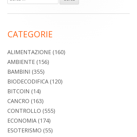
Barra
per:
laterale
principale
CATEGORIE
ALIMENTAZIONE
(160)
AMBIENTE
(156)
BAMBINI
(355)
BIODECODIFICA
(120)
BITCOIN
(14)
CANCRO
(163)
CONTROLLO
(555)
ECONOMIA
(174)
ESOTERISMO
(55)