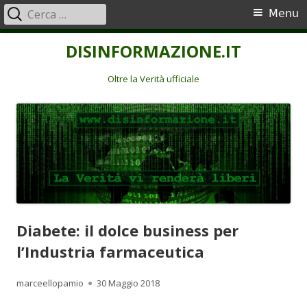
Ricerca
Menu
Menu
per:
principale
Vai
DISINFORMAZIONE.IT
al
contenuto
Oltre la Verità ufficiale
Diabete: il dolce business per
l’Industria farmaceutica
Autore
Pubblicato
marceellopamio
30 Maggio 2018