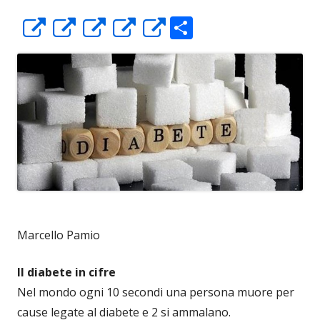
C
Apre
Apre
Apre
Apre
Apre
o
in
in
in
in
in
n
una
una
una
una
una
di
nuova
nuova
nuova
nuova
nuova
vi
finestra
finestra
finestra
finestra
finestra
di
Marcello Pamio
Il diabete in cifre
Nel mondo ogni 10 secondi una persona muore per
cause legate al diabete e 2 si ammalano.