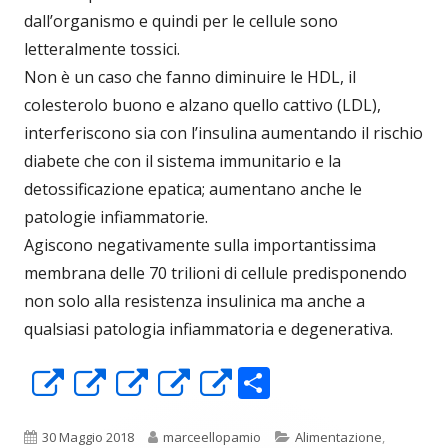
dall’organismo e quindi per le cellule sono
letteralmente tossici.
Non è un caso che fanno diminuire le HDL, il
colesterolo buono e alzano quello cattivo (LDL),
interferiscono sia con l’insulina aumentando il rischio
diabete che con il sistema immunitario e la
detossificazione epatica; aumentano anche le
patologie infiammatorie.
Agiscono negativamente sulla importantissima
membrana delle 70 trilioni di cellule predisponendo
non solo alla resistenza insulinica ma anche a
qualsiasi patologia infiammatoria e degenerativa.
C
Apre
Apre
Apre
Apre
Apre
o
in
in
in
in
in
n
una
una
una
una
una
Pubblicato
Autore
Categorie
30 Maggio 2018
marceellopamio
Alimentazione
,