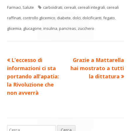
di
nuova
nuova
nuova
nuova
nuova
Tag
Farmaci
,
Salute
carboidrati
,
cereali
,
cereali integrali
,
cereali
vi
finestra
finestra
finestra
finestra
finestra
raffinati
,
controllo glicemico
,
diabete
,
dolci
,
dolcificanti
,
fegato
,
di
glicemia
,
glucagone
,
insulina
,
pancreas
,
zucchero
Precedente
Nuovo
L’eccesso di
Grazie a Mattarella
Navigazione
articolo:
articolo:
informazioni ci sta
hai mostrato a tutti
articoli
portando all’apatia:
la dittatura
la Rivoluzione che
non avverrà
Ricerca