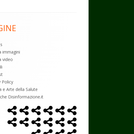
GINE
es
ia immagini
a video
li
st
y Policy
a e Arte della Salute
tiche Disinformazione.it
Home
Alimentazione
Ambiente
Bambini
Biodecodifica
Cancro
Menù
Page
social
Controllo
Economia
Esoterismo
Farmaci
Massoneria
NWO
link
Politica
Salute
Storia
Podcast