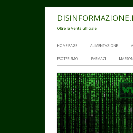
Vai
DISINFORMAZIONE.
al
contenuto
Oltre la Verità ufficiale
Menu
HOME PAGE
ALIMENTAZIONE
principale
ESOTERISMO
FARMACI
MASSON