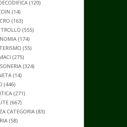
DECODIFICA
(120)
COIN
(14)
CRO
(163)
TROLLO
(555)
NOMIA
(174)
TERISMO
(55)
MACI
(275)
SONERIA
(324)
NETA
(14)
O
(446)
ITICA
(271)
UTE
(667)
ZA CATEGORIA
(83)
RIA
(58)