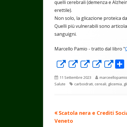
quelli cerebrali (demenza e Alzhei
erettile).
Non solo, la glicazione proteica da
Quelli più vulnerabili sono articola
sanguigni.
Marcello Pamio - tratto dal libro "
Apre
Apre
Apre
Apre
Ap
in
in
in
in
in
Pubblicato
Autore
11 Settembre 2023
marceellopami
una
una
una
una
un
Tag
Salute
carboidrati
,
cereali
,
glicemia
,
gl
nuova
nuova
nuova
nuova
nu
finestra
finestra
finestra
finest
fin
Precedente
Scatola nera e Crediti Socia
Navigazione
articolo:
Veneto
articoli