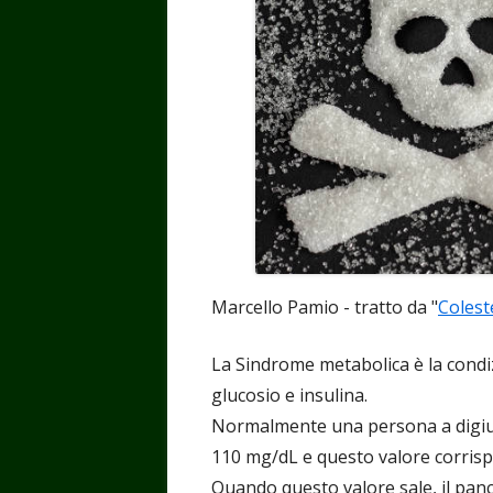
Marcello Pamio - tratto da "
Colest
La Sindrome metabolica è la condi
glucosio e insulina.
Normalmente una persona a digiun
110 mg/dL e questo valore corrisp
Quando questo valore sale, il pan