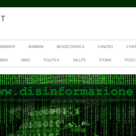
IT
AMBIENTE
BAMBINI
BIODECODIFICA
CANCRO
CON
ERIA
NWO
POLITICA
SALUTE
STORIA
PODC