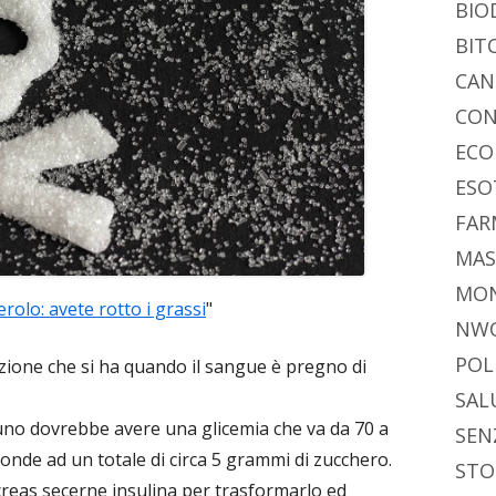
di
BIO
BIT
CAN
CON
ECO
ESO
FAR
MAS
MO
erolo: avete rotto i grassi
"
NW
POL
zione che si ha quando il sangue è pregno di
SAL
o dovrebbe avere una glicemia che va da 70 a
SEN
onde ad un totale di circa 5 grammi di zucchero.
STO
creas secerne insulina per trasformarlo ed