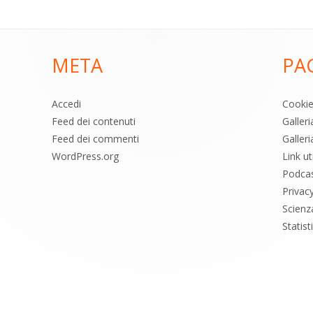
META
PA
Accedi
Cooki
Feed dei contenuti
Galler
Feed dei commenti
Galleri
WordPress.org
Link uti
Podca
Privac
Scienz
Statis