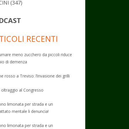
CINI
(347)
DCAST
TICOLI RECENTI
mare meno zucchero da piccoli riduce
schio di demenza
e rosso a Treviso: l’invasione dei grilli
: oltraggio al Congresso
no limonata per strada e un
attato mentale li denuncia!
no limonata per strada e un