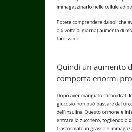
immagazzinarlo nelle cellule adipo
Potete comprendere da soli che ave
o 6 volte al giorno) aumenta di mol
facilissimo.
Quindi un aumento de
comporta enormi prob
Dopo aver mangiato carboidrati le 
glucosio non può passare dal circol
dell’insulina. Questo ormone è infat
entrare lo zucchero, togliendolo da
trasformato in grasso e immagazzin