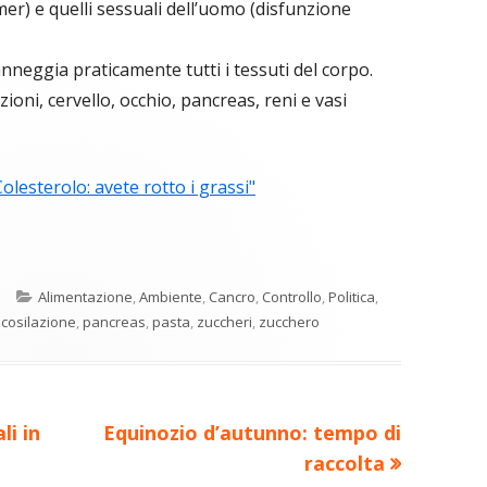
mer) e quelli sessuali dell’uomo (disfunzione
nneggia praticamente tutti i tessuti del corpo.
zioni, cervello, occhio, pancreas, reni e vasi
Colesterolo: avete rotto i grassi"
C
re
o
Categorie
o
Alimentazione
,
Ambiente
,
Cancro
,
Controllo
,
Politica
,
n
a
icosilazione
,
pancreas
,
pasta
,
zuccheri
,
zucchero
di
ova
vi
ra
estra
di
Nuovo
li in
Equinozio d’autunno: tempo di
articolo:
raccolta