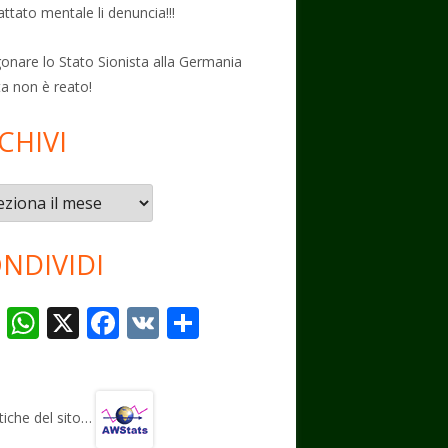
attato mentale li denuncia!!!
onare lo Stato Sionista alla Germania
ta non è reato!
CHIVI
vi
NDIVIDI
T
W
X
F
V
C
el
h
ac
K
o
e
at
e
n
gr
s
b
di
stiche del sito…