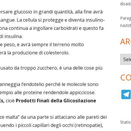
disad
sare glucosio in grandi quantità, alla fine avrà
Parag
l sangue. La cellula si protegge e diventa insulino-
nazis
ona continua a ingollare carboidrati e questo fa
i insulina.
AR
 peso, e avrà sempre il terreno molto
à la produzione di colesterolo.
Archi
causato da troppo zucchero, è una delle cose più
CO
danneggia l’endotelio perché le molecole sono
sempio alle proteine rendendole appiccicose.
Es,
cioè
Prodotti Finali della Glicosilazione
ce malta” da una parte si attaccano alle pareti dei
Stati
uendo i piccoli capillari degli occhi (retinopatie),