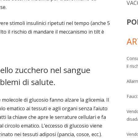
VAC
se.
PO
re stimoli insulinici ripetuti nel tempo (anche 5
to il rischio di mandare il meccanismo in tilt è
AR
Consu
il ri
llo zucchero nel sangue
lemi di salute.
Allarm
Fauci
molecole di glucosio fanno alzare la glicemia. Il
o ematico ai tessuti e agli organi senza l’aiuto
Vendo
ti la chiave che apre le serrature cellulari e fa
disad
l circolo ematico. L’eccesso di glucosio viene
ato nei tessuti adiposi (pancia, cosce, ecc.).
Vendo