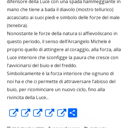
difensore della Luce con una spada fiammeggiante in
mano che tiene a bada il diavolo (mostro tellurico)
accasciato ai suoi piedi e simbolo delle forze del male
(tenebra).
Nonostante le forze della natura si affievoliscano in
questo periodo, il senso dell’Arcangelo Michele è
proprio quello di attingere al coraggio, alla forza, alla
Luce interiore che sconfigge la paura che cresce con
l’avvicinarsi del buio e del freddo.
Simbolicamente è la forza interiore che ognuno di
noi ha e che ci permette di attraversare l’abisso del
buio, per ricominciare un nuovo ciclo, fino alla
rivincita della Luce...
C
Apre
Apre
Apre
Apre
Apre
o
in
in
in
in
in
Pubblicato
Autore
Categorie