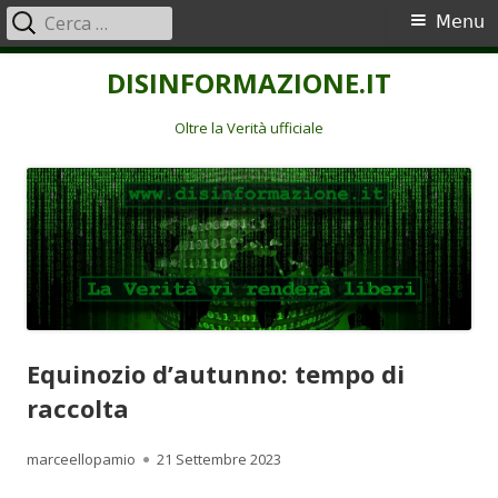
Ricerca
Menu
Menu
per:
principale
Vai
DISINFORMAZIONE.IT
al
contenuto
Oltre la Verità ufficiale
Equinozio d’autunno: tempo di
raccolta
Autore
Pubblicato
marceellopamio
21 Settembre 2023