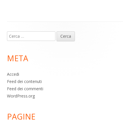
m
p
o
di
p
k
Contenuto
Ricerca
piè
per:
di
META
pagina
Accedi
Feed dei contenuti
Feed dei commenti
WordPress.org
PAGINE