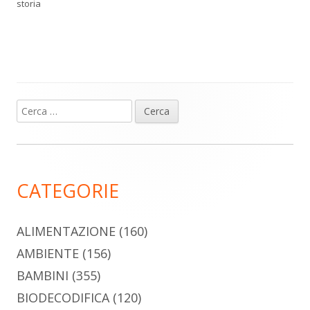
storia
Ricerca
Barra
per:
laterale
principale
CATEGORIE
ALIMENTAZIONE
(160)
AMBIENTE
(156)
BAMBINI
(355)
BIODECODIFICA
(120)