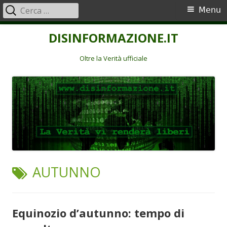
Ricerca
Menu
Menu
per:
principale
Vai
DISINFORMAZIONE.IT
al
contenuto
Oltre la Verità ufficiale
TAG:
AUTUNNO
Equinozio d’autunno: tempo di