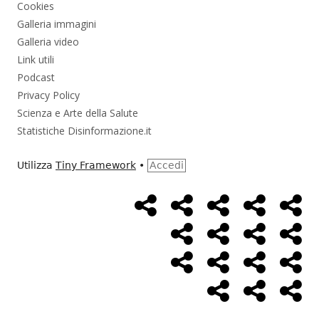
Cookies
Galleria immagini
Galleria video
Link utili
Podcast
Privacy Policy
Scienza e Arte della Salute
Statistiche Disinformazione.it
Utilizza
Tiny Framework
•
Accedi
Home
Alimentazione
Ambiente
Bambini
Bio
Menù
Page
social
Cancro
Controllo
Economia
Eso
link
Farmaci
Massoneria
NWO
Poli
Salute
Storia
Pod