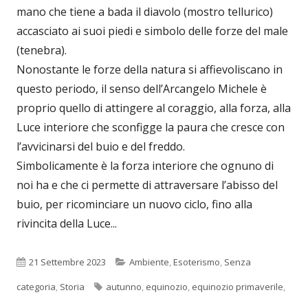
mano che tiene a bada il diavolo (mostro tellurico)
accasciato ai suoi piedi e simbolo delle forze del male
(tenebra).
Nonostante le forze della natura si affievoliscano in
questo periodo, il senso dell’Arcangelo Michele è
proprio quello di attingere al coraggio, alla forza, alla
Luce interiore che sconfigge la paura che cresce con
l’avvicinarsi del buio e del freddo.
Simbolicamente è la forza interiore che ognuno di
noi ha e che ci permette di attraversare l’abisso del
buio, per ricominciare un nuovo ciclo, fino alla
rivincita della Luce...
Pubblicato
Categorie
21 Settembre 2023
Ambiente
,
Esoterismo
,
Senza
Tag
categoria
,
Storia
autunno
,
equinozio
,
equinozio primaverile
,