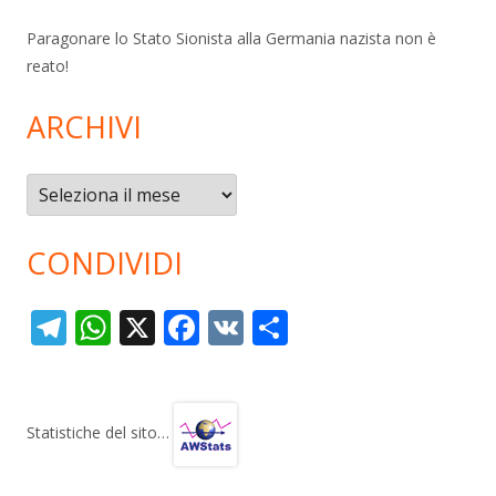
Paragonare lo Stato Sionista alla Germania nazista non è
reato!
ARCHIVI
Archivi
CONDIVIDI
T
W
X
F
V
C
el
h
ac
K
o
e
at
e
n
gr
s
b
di
Statistiche del sito…
a
A
o
vi