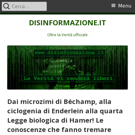
Ricerca
Menu
Menu
per:
principale
Vai
DISINFORMAZIONE.IT
al
contenuto
Oltre la Verità ufficiale
Dai microzimi di Béchamp, alla
ciclogenia di Enderlein alla quarta
Legge biologica di Hamer! Le
conoscenze che fanno tremare