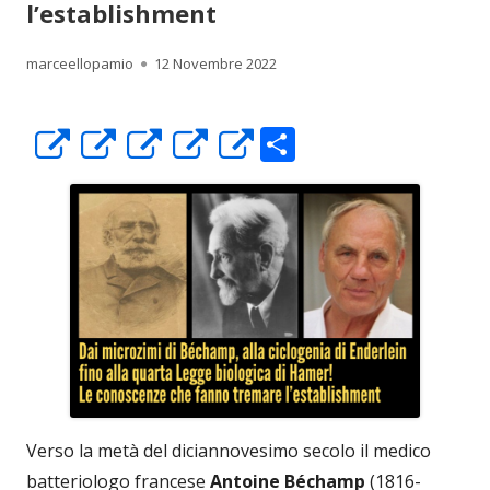
l’establishment
Autore
Pubblicato
marceellopamio
12 Novembre 2022
C
Apre
Apre
Apre
Apre
Apre
o
in
in
in
in
in
n
una
una
una
una
una
di
nuova
nuova
nuova
nuova
nuova
vi
finestra
finestra
finestra
finestra
finestra
di
Verso la metà del diciannovesimo secolo il medico
batteriologo francese
Antoine Béchamp
(1816-