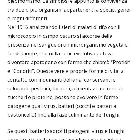
pleomorfismo. La simbiosi è appunto la convivenza
tra due o più organismi appartenenti a specie, generi
e regni differenti.
Nel 1916 analizzando i sieri di malati di tifo con il
microscopio in campo oscuro si accorse della
presenza nel sangue di un microrganismo vegetale:
l’endobionte, che nella serie evolutiva poteva
diventare apatogeno con forme che chiamò “Protidi”
e “Condriti”. Queste vere e proprie forme di vita, a
contatto con inquinanti dell’aria, conservanti e
coloranti, pesticidi, farmaci, alimentazione ricca di
zuccheri e proteine, possono evolvere in forme
patogene quali virus, batteri (cocchi e batteri a
bastoncello) fino alla fase culminante dei funghi.
Se questi batteri saprofiti patogeni, virus e funghi
fanno parte della stessa famiglia che si è evoluta