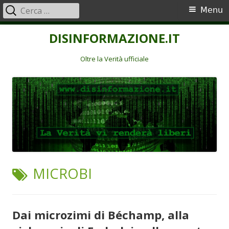
Ricerca
Menu
Menu
per:
principale
Vai
DISINFORMAZIONE.IT
al
contenuto
Oltre la Verità ufficiale
TAG:
MICROBI
Dai microzimi di Béchamp, alla