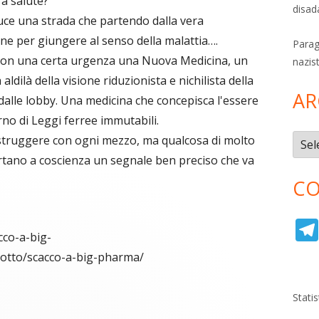
ra salute?
disad
in luce una strada che partendo dalla vera
ne per giungere al senso della malattia….
Parag
 con una certa urgenza una Nuova Medicina, un
nazis
ldilà della visione riduzionista e nichilista della
AR
dalle lobby. Una medicina che concepisca l'essere
rno di Leggi ferree immutabili.
Archi
istruggere con ogni mezzo, ma qualcosa di molto
portano a coscienza un segnale ben preciso che va
CO
cco-a-big-
dotto/scacco-a-big-pharma/
C
re
Stati
o