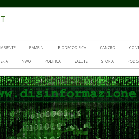
IT
AMBIENTE
BAMBINI
BIODECODIFICA
CANCRO
CON
ERIA
NWO
POLITICA
SALUTE
STORIA
PODC