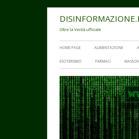
Vai
DISINFORMAZIONE.
al
contenuto
Oltre la Verità ufficiale
Menu
HOME PAGE
ALIMENTAZIONE
principale
ESOTERISMO
FARMACI
MASSON