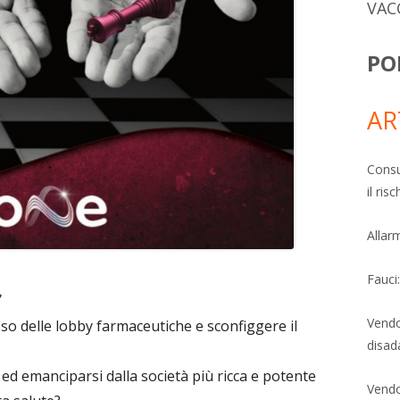
VAC
PO
AR
Consu
il ri
Allarm
Fauci
Vendo
oso delle lobby farmaceutiche e sconfiggere il
disad
ed emanciparsi dalla società più ricca e potente
Vendo