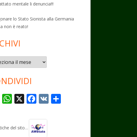
attato mentale li denuncia!!!
onare lo Stato Sionista alla Germania
ta non è reato!
CHIVI
vi
NDIVIDI
T
W
X
F
V
C
el
h
ac
K
o
e
at
e
n
gr
s
b
di
stiche del sito…