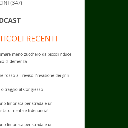
CINI
(347)
DCAST
TICOLI RECENTI
mare meno zucchero da piccoli riduce
schio di demenza
e rosso a Treviso: l’invasione dei grilli
: oltraggio al Congresso
no limonata per strada e un
attato mentale li denuncia!
no limonata per strada e un