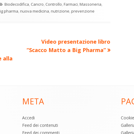
Categorie
Biodecodifica
,
Cancro
,
Controllo
,
Farmaci
,
Massoneria
,
n
a
ig pharma
,
nuova medicina
,
nutrizione
,
prevenzione
di
ova
vi
ra
estra
di
Nuovo
Video presentazione libro
articolo:
“Scacco Matto a Big Pharma”
 alla
META
PA
Accedi
Cooki
Feed dei contenuti
Galler
Feed dei commenti
Galleri