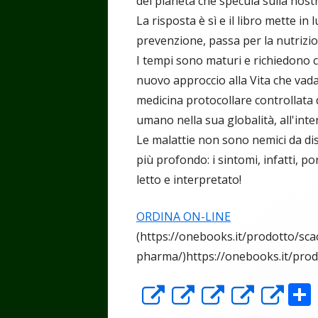
del pianeta che specula sulla nost
La risposta è sì e il libro mette 
prevenzione, passa per la nutrizio
I tempi sono maturi e richiedono
nuovo approccio alla Vita che vada a
medicina protocollare controllata 
umano nella sua globalità, all'inte
Le malattie non sono nemici da d
più profondo: i sintomi, infatti, 
letto e interpretato!
ORDINA ON-LINE
(https://onebooks.it/prodotto/sca
pharma/)https://onebooks.it/pro
Apre
Apre
Apre
Apre
Ap
in
in
in
in
in