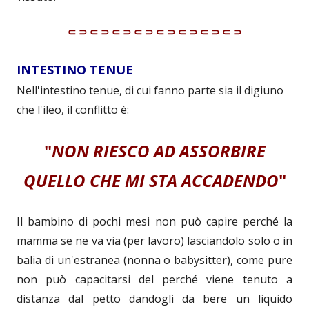
⸦⸧⸦⸧⸦⸧⸦⸧⸦⸧⸦⸧⸦⸧⸦⸧
INTESTINO TENUE
Nell'intestino tenue, di cui fanno parte sia il digiuno
che l'ileo, il conflitto è:
"
NON RIESCO AD ASSORBIRE
QUELLO CHE MI STA ACCADENDO
"
Il bambino di pochi mesi non può capire perché la
mamma se ne va via (per lavoro) lasciandolo solo o in
balia di un'estranea (nonna o babysitter), come pure
non può capacitarsi del perché viene tenuto a
distanza dal petto dandogli da bere un liquido