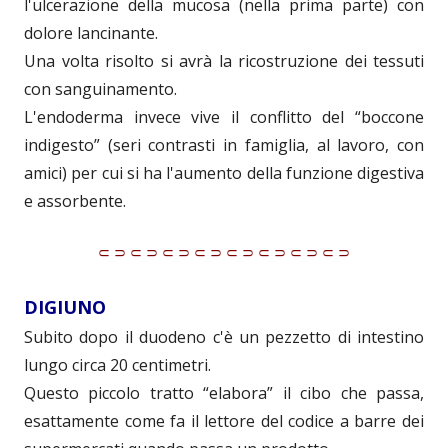
l'ulcerazione della mucosa (nella prima parte) con
dolore lancinante.
Una volta risolto si avrà la ricostruzione dei tessuti
con sanguinamento.
L'endoderma invece vive il conflitto del “boccone
indigesto” (seri contrasti in famiglia, al lavoro, con
amici) per cui si ha l'aumento della funzione digestiva
e assorbente.
⸦⸧⸦⸧⸦⸧⸦⸧⸦⸧⸦⸧⸦⸧⸦⸧
DIGIUNO
Subito dopo il duodeno c'è un pezzetto di intestino
lungo circa 20 centimetri.
Questo piccolo tratto “elabora” il cibo che passa,
esattamente come fa il lettore del codice a barre dei