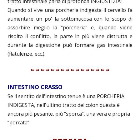
tratto intestinale parla di profonda INGIUSTIZIA!
Quando si vive una porcheria indigesta il cervello fa
aumentare un po' la sottomucosa con lo scopo di
assorbire meglio la “porcheria” e, quando viene
risolto il conflitto, la parte in più viene distrutta e
durante la digestione può formare gas intestinale
(flatulenze, ecc.).
⸦⸧⸦⸧⸦⸧⸦⸧⸦⸧⸦⸧⸦⸧⸦⸧
INTESTINO CRASSO
Se il sentito dell'intestino tenue è una PORCHERIA
INDIGESTA, nell'ultimo tratto del colon questa è
ancora più pesante, più “sporca”, una vera e propria
“porcata”.