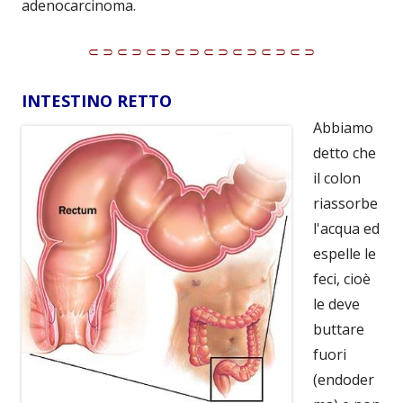
adenocarcinoma.
⸦⸧⸦⸧⸦⸧⸦⸧⸦⸧⸦⸧⸦⸧⸦⸧
INTESTINO RETTO
Abbiamo
detto che
il colon
riassorbe
l'acqua ed
espelle le
feci, cioè
le deve
buttare
fuori
(endoder