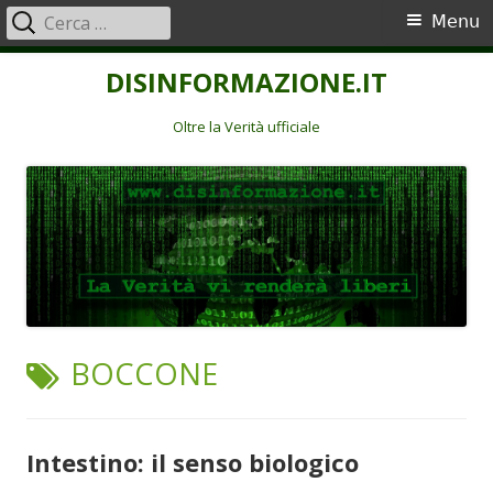
Ricerca
Menu
Menu
per:
principale
Vai
DISINFORMAZIONE.IT
al
contenuto
Oltre la Verità ufficiale
TAG:
BOCCONE
Intestino: il senso biologico