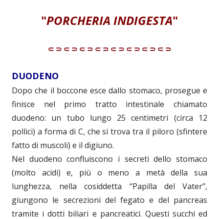
"
PORCHERIA INDIGESTA
"
⸦⸧⸦⸧⸦⸧⸦⸧⸦⸧⸦⸧⸦⸧⸦⸧
DUODENO
Dopo che il boccone esce dallo stomaco, prosegue e
finisce nel primo tratto intestinale chiamato
duodeno: un tubo lungo 25 centimetri (circa 12
pollici) a forma di C, che si trova tra il piloro (sfintere
fatto di muscoli) e il digiuno.
Nel duodeno confluiscono i secreti dello stomaco
(molto acidi) e, più o meno a metà della sua
lunghezza, nella cosiddetta “Papilla del Vater”,
giungono le secrezioni del fegato e del pancreas
tramite i dotti biliari e pancreatici. Questi succhi ed