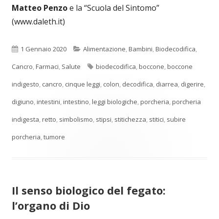
Matteo Penzo
e la “Scuola del Sintomo”
(www.daleth.it)
Pubblicato
Categorie
1 Gennaio 2020
Alimentazione
,
Bambini
,
Biodecodifica
,
Tag
Cancro
,
Farmaci
,
Salute
biodecodifica
,
boccone
,
boccone
indigesto
,
cancro
,
cinque leggi
,
colon
,
decodifica
,
diarrea
,
digerire
,
digiuno
,
intestini
,
intestino
,
leggi biologiche
,
porcheria
,
porcheria
indigesta
,
retto
,
simbolismo
,
stipsi
,
stitichezza
,
stitici
,
subire
porcheria
,
tumore
Il senso biologico del fegato:
l’organo di Dio