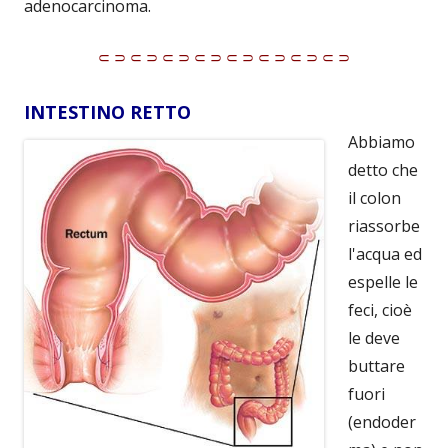
adenocarcinoma.
⸦⸧⸦⸧⸦⸧⸦⸧⸦⸧⸦⸧⸦⸧⸦⸧
INTESTINO RETTO
Abbiamo
detto che
il colon
riassorbe
l'acqua ed
espelle le
feci, cioè
le deve
buttare
fuori
(endoder