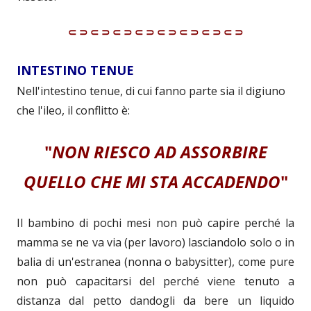
⸦⸧⸦⸧⸦⸧⸦⸧⸦⸧⸦⸧⸦⸧⸦⸧
INTESTINO TENUE
Nell'intestino tenue, di cui fanno parte sia il digiuno
che l'ileo, il conflitto è:
"
NON RIESCO AD ASSORBIRE
QUELLO CHE MI STA ACCADENDO
"
Il bambino di pochi mesi non può capire perché la
mamma se ne va via (per lavoro) lasciandolo solo o in
balia di un'estranea (nonna o babysitter), come pure
non può capacitarsi del perché viene tenuto a
distanza dal petto dandogli da bere un liquido