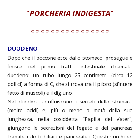
"
PORCHERIA INDIGESTA
"
⸦⸧⸦⸧⸦⸧⸦⸧⸦⸧⸦⸧⸦⸧⸦⸧
DUODENO
Dopo che il boccone esce dallo stomaco, prosegue e
finisce nel primo tratto intestinale chiamato
duodeno: un tubo lungo 25 centimetri (circa 12
pollici) a forma di C, che si trova tra il piloro (sfintere
fatto di muscoli) e il digiuno.
Nel duodeno confluiscono i secreti dello stomaco
(molto acidi) e, più o meno a metà della sua
lunghezza, nella cosiddetta “Papilla del Vater”,
giungono le secrezioni del fegato e del pancreas
tramite i dotti biliari e pancreatici. Questi succhi ed