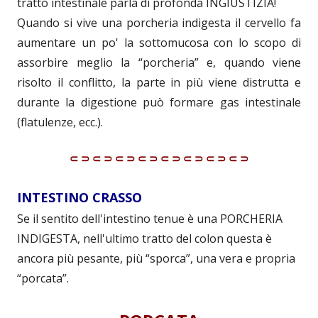
tratto intestinale parla di profonda INGIUSTIZIA!
Quando si vive una porcheria indigesta il cervello fa
aumentare un po' la sottomucosa con lo scopo di
assorbire meglio la “porcheria” e, quando viene
risolto il conflitto, la parte in più viene distrutta e
durante la digestione può formare gas intestinale
(flatulenze, ecc.).
⸦⸧⸦⸧⸦⸧⸦⸧⸦⸧⸦⸧⸦⸧⸦⸧
INTESTINO CRASSO
Se il sentito dell'intestino tenue è una PORCHERIA
INDIGESTA, nell'ultimo tratto del colon questa è
ancora più pesante, più “sporca”, una vera e propria
“porcata”.