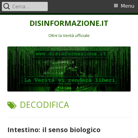
Ricerca
Menu
Menu
per:
principale
Vai
DISINFORMAZIONE.IT
al
contenuto
Oltre la Verità ufficiale
TAG:
DECODIFICA
Intestino: il senso biologico