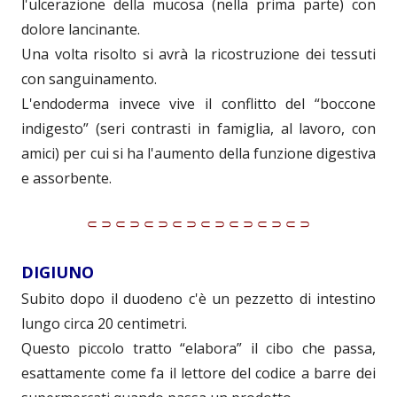
l'ulcerazione della mucosa (nella prima parte) con
dolore lancinante.
Una volta risolto si avrà la ricostruzione dei tessuti
con sanguinamento.
L'endoderma invece vive il conflitto del “boccone
indigesto” (seri contrasti in famiglia, al lavoro, con
amici) per cui si ha l'aumento della funzione digestiva
e assorbente.
⸦⸧⸦⸧⸦⸧⸦⸧⸦⸧⸦⸧⸦⸧⸦⸧
DIGIUNO
Subito dopo il duodeno c'è un pezzetto di intestino
lungo circa 20 centimetri.
Questo piccolo tratto “elabora” il cibo che passa,
esattamente come fa il lettore del codice a barre dei