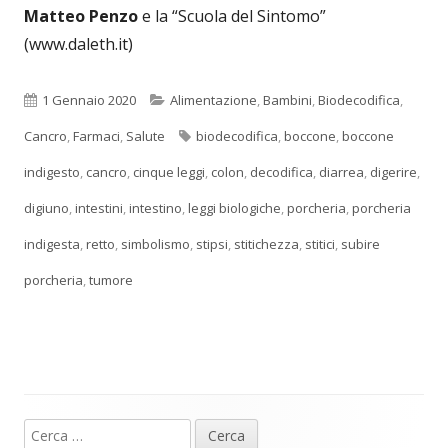
Matteo Penzo
e la “Scuola del Sintomo”
(www.daleth.it)
Pubblicato
Categorie
1 Gennaio 2020
Alimentazione
,
Bambini
,
Biodecodifica
,
Tag
Cancro
,
Farmaci
,
Salute
biodecodifica
,
boccone
,
boccone
indigesto
,
cancro
,
cinque leggi
,
colon
,
decodifica
,
diarrea
,
digerire
,
digiuno
,
intestini
,
intestino
,
leggi biologiche
,
porcheria
,
porcheria
indigesta
,
retto
,
simbolismo
,
stipsi
,
stitichezza
,
stitici
,
subire
porcheria
,
tumore
Ricerca
Barra