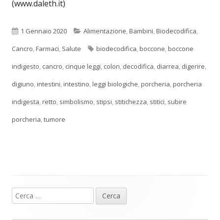
(www.daleth.it)
Pubblicato
Categorie
1 Gennaio 2020
Alimentazione
,
Bambini
,
Biodecodifica
,
Tag
Cancro
,
Farmaci
,
Salute
biodecodifica
,
boccone
,
boccone
indigesto
,
cancro
,
cinque leggi
,
colon
,
decodifica
,
diarrea
,
digerire
,
digiuno
,
intestini
,
intestino
,
leggi biologiche
,
porcheria
,
porcheria
indigesta
,
retto
,
simbolismo
,
stipsi
,
stitichezza
,
stitici
,
subire
porcheria
,
tumore
Ricerca
Barra
per:
laterale