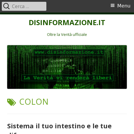
Ricerca
Menu
Menu
per:
principale
Vai
DISINFORMAZIONE.IT
al
contenuto
Oltre la Verità ufficiale
TAG:
COLON
Sistema il tuo intestino e le tue