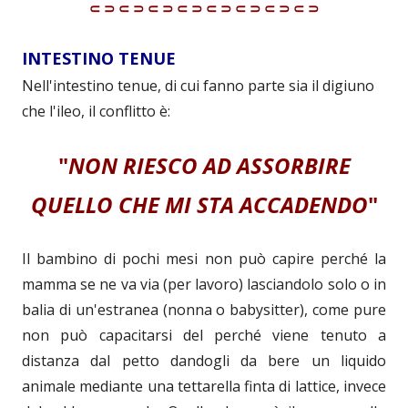
⸦⸧⸦⸧⸦⸧⸦⸧⸦⸧⸦⸧⸦⸧⸦⸧
INTESTINO TENUE
Nell'intestino tenue, di cui fanno parte sia il digiuno
che l'ileo, il conflitto è:
"
NON RIESCO AD ASSORBIRE
QUELLO CHE MI STA ACCADENDO
"
Il bambino di pochi mesi non può capire perché la
mamma se ne va via (per lavoro) lasciandolo solo o in
balia di un'estranea (nonna o babysitter), come pure
non può capacitarsi del perché viene tenuto a
distanza dal petto dandogli da bere un liquido
animale mediante una tettarella finta di lattice, invece