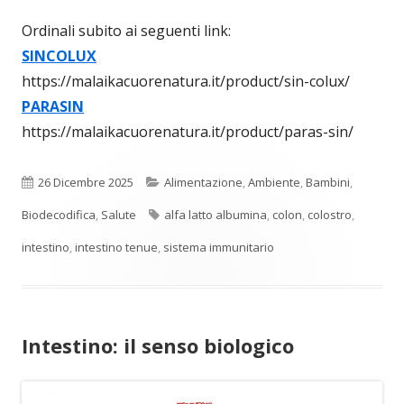
Ordinali subito ai seguenti link:
SINCOLUX
https://malaikacuorenatura.it/product/sin-colux/
PARASIN
https://malaikacuorenatura.it/product/paras-sin/
Pubblicato
Categorie
26 Dicembre 2025
Alimentazione
,
Ambiente
,
Bambini
,
Tag
Biodecodifica
,
Salute
alfa latto albumina
,
colon
,
colostro
,
intestino
,
intestino tenue
,
sistema immunitario
Intestino: il senso biologico