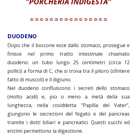
"
PORCHERIA INDIGESTA
"
⸦⸧⸦⸧⸦⸧⸦⸧⸦⸧⸦⸧⸦⸧⸦⸧
DUODENO
Dopo che il boccone esce dallo stomaco, prosegue e
finisce nel primo tratto intestinale chiamato
duodeno: un tubo lungo 25 centimetri (circa 12
pollici) a forma di C, che si trova tra il piloro (sfintere
fatto di muscoli) e il digiuno.
Nel duodeno confluiscono i secreti dello stomaco
(molto acidi) e, più o meno a metà della sua
lunghezza, nella cosiddetta “Papilla del Vater”,
giungono le secrezioni del fegato e del pancreas
tramite i dotti biliari e pancreatici. Questi succhi ed
enzimi permettono la digestione.