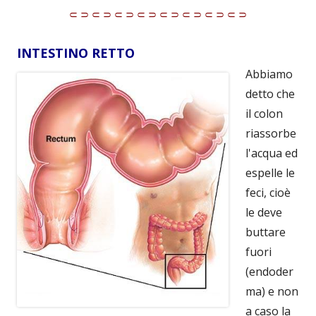
⸦⸧⸦⸧⸦⸧⸦⸧⸦⸧⸦⸧⸦⸧⸦⸧
INTESTINO RETTO
Abbiamo
detto che
il colon
riassorbe
l'acqua ed
espelle le
feci, cioè
le deve
buttare
fuori
(endoder
ma) e non
a caso la