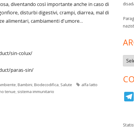
disad
osa, diventando così importante anche in caso di
onfiore, disturbi digestivi, crampi, diarrea, mal di
Parag
anze alimentari, cambiamenti d'umore…
nazis
AR
duct/sin-colux/
Archi
duct/paras-sin/
CO
Tag
Ambiente
,
Bambini
,
Biodecodifica
,
Salute
alfa latto
ino tenue
,
sistema immunitario
Stati