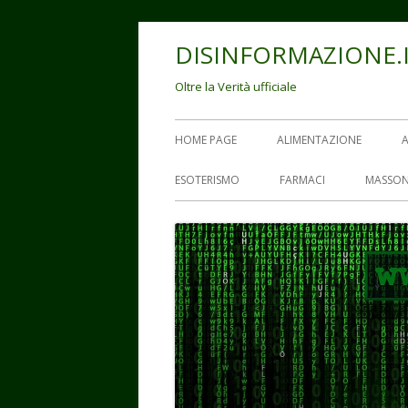
Vai
DISINFORMAZIONE.
al
contenuto
Oltre la Verità ufficiale
Menu
HOME PAGE
ALIMENTAZIONE
principale
ESOTERISMO
FARMACI
MASSON