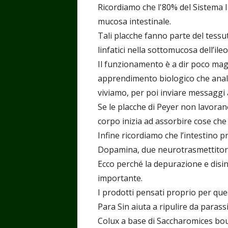
Ricordiamo che l'80% del Sistema I
mucosa intestinale.
Tali placche fanno parte del tessut
linfatici nella sottomucosa dell’ileo
Il funzionamento è a dir poco mag
apprendimento biologico che anali
viviamo, per poi inviare messaggi 
Se le placche di Peyer non lavorano
corpo inizia ad assorbire cose che 
Infine ricordiamo che l’intestino p
Dopamina, due neurotrasmettitori 
Ecco perché la depurazione e disin
importante.
I prodotti pensati proprio per qu
Para Sin aiuta a ripulire da parassi
Colux a base di Saccharomices boula