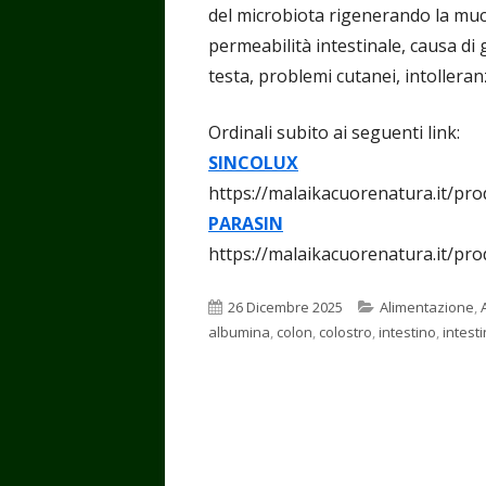
del microbiota rigenerando la muc
permeabilità intestinale, causa di g
testa, problemi cutanei, intoller
Ordinali subito ai seguenti link:
SINCOLUX
https://malaikacuorenatura.it/pro
PARASIN
https://malaikacuorenatura.it/pro
Pubblicato
Categorie
26 Dicembre 2025
Alimentazione
,
albumina
,
colon
,
colostro
,
intestino
,
intest