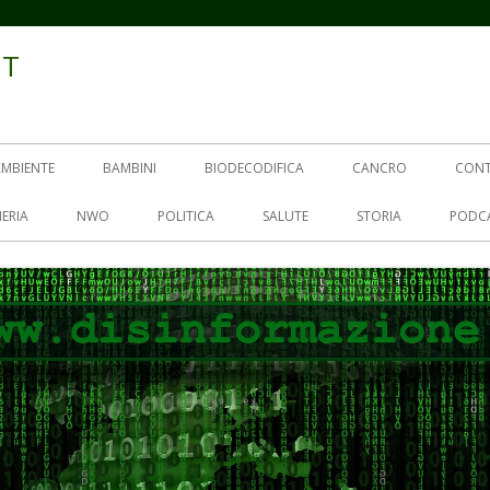
IT
AMBIENTE
BAMBINI
BIODECODIFICA
CANCRO
CON
ERIA
NWO
POLITICA
SALUTE
STORIA
PODC