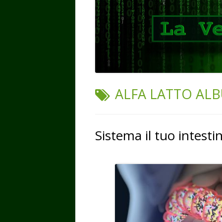
TAG:
ALFA LATTO AL
Sistema il tuo intesti