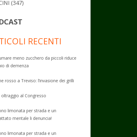
CINI
(347)
DCAST
TICOLI RECENTI
mare meno zucchero da piccoli riduce
schio di demenza
e rosso a Treviso: l’invasione dei grilli
: oltraggio al Congresso
no limonata per strada e un
attato mentale li denuncia!
no limonata per strada e un