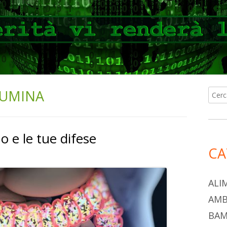
BUMINA
Ricer
Ba
per:
lat
no e le tue difese
pri
CA
ALI
AMB
BAM