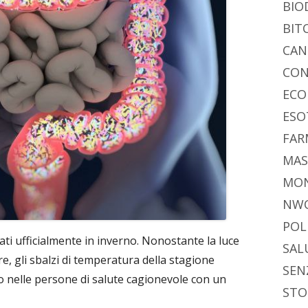
BIO
BIT
CAN
CON
ECO
ESO
FAR
MAS
MO
NW
POL
rati ufficialmente in inverno. Nonostante la luce
SAL
e, gli sbalzi di temperatura della stagione
SEN
o nelle persone di salute cagionevole con un
STO