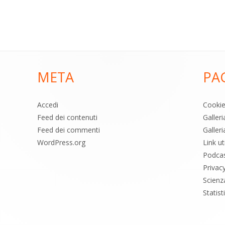
META
PA
Accedi
Cooki
Feed dei contenuti
Galler
Feed dei commenti
Galleri
WordPress.org
Link uti
Podca
Privac
Scienz
Statis