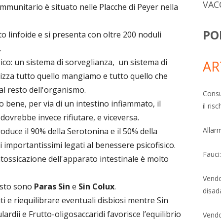
VAC
mmunitario è situato nelle Placche di Peyer nella
PO
o linfoide e si presenta con oltre 200 noduli
.
ico: un sistema di sorveglianza, un sistema di
AR
zza tutto quello mangiamo e tutto quello che
al resto dell'organismo.
Consu
 bene, per via di un intestino infiammato, il
il ri
dovrebbe invece rifiutare, e viceversa.
Allarm
roduce il 90% della Serotonina e il 50% della
importantissimi legati al benessere psicofisico.
Fauci
tossicazione dell'apparato intestinale è molto
Vendo
esto sono
Paras Sin
e
Sin Colux
.
disad
ti e riequilibrare eventuali disbiosi mentre Sin
rdii e Frutto-oligosaccaridi favorisce l’equilibrio
Vendo