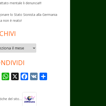
attato mentale li denuncia!!!
onare lo Stato Sionista alla Germania
ta non è reato!
CHIVI
vi
NDIVIDI
T
W
X
F
V
C
el
h
ac
K
o
e
at
e
n
gr
s
b
di
stiche del sito…