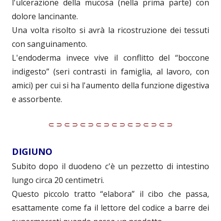
l'ulcerazione della mucosa (nella prima parte) con
dolore lancinante.
Una volta risolto si avrà la ricostruzione dei tessuti
con sanguinamento.
L'endoderma invece vive il conflitto del “boccone
indigesto” (seri contrasti in famiglia, al lavoro, con
amici) per cui si ha l'aumento della funzione digestiva
e assorbente.
⸦⸧⸦⸧⸦⸧⸦⸧⸦⸧⸦⸧⸦⸧⸦⸧
DIGIUNO
Subito dopo il duodeno c'è un pezzetto di intestino
lungo circa 20 centimetri.
Questo piccolo tratto “elabora” il cibo che passa,
esattamente come fa il lettore del codice a barre dei