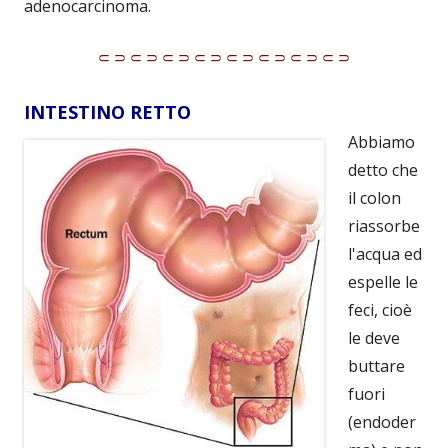
adenocarcinoma.
⸦⸧⸦⸧⸦⸧⸦⸧⸦⸧⸦⸧⸦⸧⸦⸧
INTESTINO RETTO
Abbiamo
detto che
il colon
riassorbe
l'acqua ed
espelle le
feci, cioè
le deve
buttare
fuori
(endoder