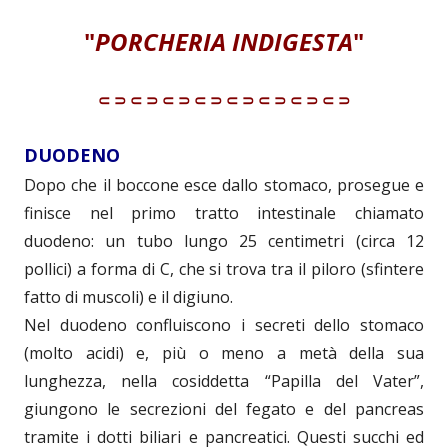
"
PORCHERIA INDIGESTA
"
⸦⸧⸦⸧⸦⸧⸦⸧⸦⸧⸦⸧⸦⸧⸦⸧
DUODENO
Dopo che il boccone esce dallo stomaco, prosegue e
finisce nel primo tratto intestinale chiamato
duodeno: un tubo lungo 25 centimetri (circa 12
pollici) a forma di C, che si trova tra il piloro (sfintere
fatto di muscoli) e il digiuno.
Nel duodeno confluiscono i secreti dello stomaco
(molto acidi) e, più o meno a metà della sua
lunghezza, nella cosiddetta “Papilla del Vater”,
giungono le secrezioni del fegato e del pancreas
tramite i dotti biliari e pancreatici. Questi succhi ed