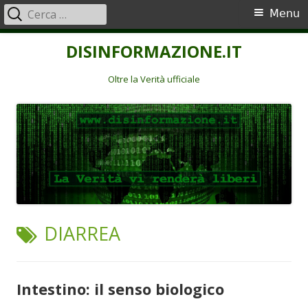
Ricerca
Menu
Menu
per:
principale
Vai
DISINFORMAZIONE.IT
al
contenuto
Oltre la Verità ufficiale
TAG:
DIARREA
Intestino: il senso biologico