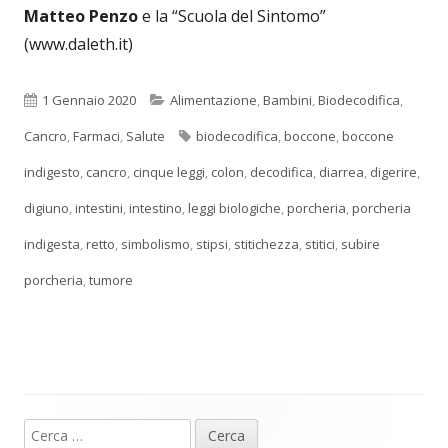
Matteo Penzo
e la “Scuola del Sintomo”
(www.daleth.it)
Pubblicato
Categorie
1 Gennaio 2020
Alimentazione
,
Bambini
,
Biodecodifica
,
Tag
Cancro
,
Farmaci
,
Salute
biodecodifica
,
boccone
,
boccone
indigesto
,
cancro
,
cinque leggi
,
colon
,
decodifica
,
diarrea
,
digerire
,
digiuno
,
intestini
,
intestino
,
leggi biologiche
,
porcheria
,
porcheria
indigesta
,
retto
,
simbolismo
,
stipsi
,
stitichezza
,
stitici
,
subire
porcheria
,
tumore
Ricerca
Barra