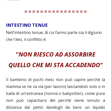
⸦⸧⸦⸧⸦⸧⸦⸧⸦⸧⸦⸧⸦⸧⸦⸧
INTESTINO TENUE
Nell'intestino tenue, di cui fanno parte sia il digiuno
che l'ileo, il conflitto è:
"
NON RIESCO AD ASSORBIRE
QUELLO CHE MI STA ACCADENDO
"
Il bambino di pochi mesi non può capire perché la
mamma se ne va via (per lavoro) lasciandolo solo o in
balia di un'estranea (nonna o babysitter), come pure
non può capacitarsi del perché viene tenuto a
distanza dal petto dandogli da bere un liquido