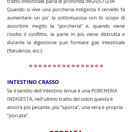
tratto intestinale parla di profonda INGIUSTIZIA!
Quando si vive una porcheria indigesta il cervello fa
aumentare un po' la sottomucosa con lo scopo di
assorbire meglio la “porcheria” e, quando viene
risolto il conflitto, la parte in più viene distrutta e
durante la digestione può formare gas intestinale
(flatulenze, ecc.).
⸦⸧⸦⸧⸦⸧⸦⸧⸦⸧⸦⸧⸦⸧⸦⸧
INTESTINO CRASSO
Se il sentito dell'intestino tenue è una PORCHERIA
INDIGESTA, nell'ultimo tratto del colon questa è
ancora più pesante, più “sporca”, una vera e propria
“porcata”.