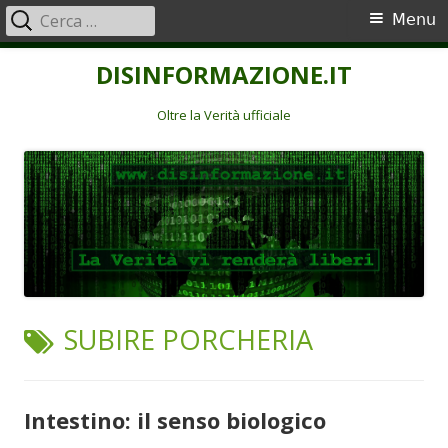
Ricerca
Menu
Menu
per:
principale
Vai
DISINFORMAZIONE.IT
al
contenuto
Oltre la Verità ufficiale
TAG:
SUBIRE PORCHERIA
Intestino: il senso biologico