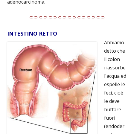
adenocarcinoma.
⸦⸧⸦⸧⸦⸧⸦⸧⸦⸧⸦⸧⸦⸧⸦⸧
INTESTINO RETTO
Abbiamo
detto che
il colon
riassorbe
l'acqua ed
espelle le
feci, cioè
le deve
buttare
fuori
(endoder