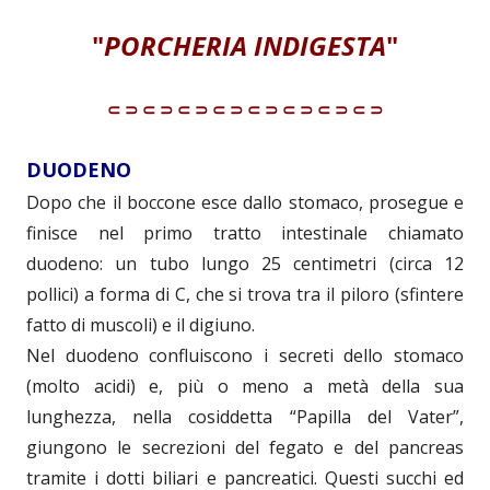
"
PORCHERIA INDIGESTA
"
⸦⸧⸦⸧⸦⸧⸦⸧⸦⸧⸦⸧⸦⸧⸦⸧
DUODENO
Dopo che il boccone esce dallo stomaco, prosegue e
finisce nel primo tratto intestinale chiamato
duodeno: un tubo lungo 25 centimetri (circa 12
pollici) a forma di C, che si trova tra il piloro (sfintere
fatto di muscoli) e il digiuno.
Nel duodeno confluiscono i secreti dello stomaco
(molto acidi) e, più o meno a metà della sua
lunghezza, nella cosiddetta “Papilla del Vater”,
giungono le secrezioni del fegato e del pancreas
tramite i dotti biliari e pancreatici. Questi succhi ed