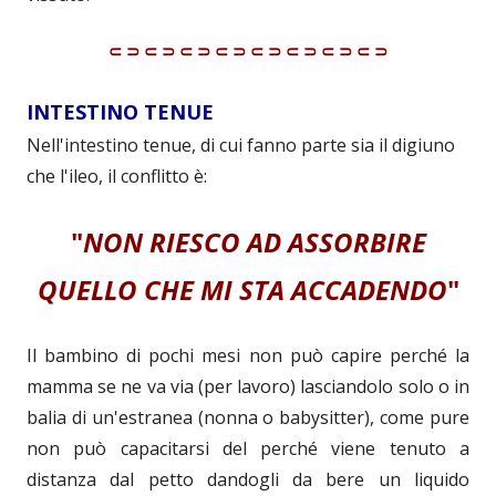
⸦⸧⸦⸧⸦⸧⸦⸧⸦⸧⸦⸧⸦⸧⸦⸧
INTESTINO TENUE
Nell'intestino tenue, di cui fanno parte sia il digiuno
che l'ileo, il conflitto è:
"
NON RIESCO AD ASSORBIRE
QUELLO CHE MI STA ACCADENDO
"
Il bambino di pochi mesi non può capire perché la
mamma se ne va via (per lavoro) lasciandolo solo o in
balia di un'estranea (nonna o babysitter), come pure
non può capacitarsi del perché viene tenuto a
distanza dal petto dandogli da bere un liquido