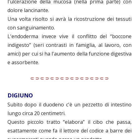
l'ulcerazione della mucosa (nella prima parte) con
dolore lancinante.
Una volta risolto si avrà la ricostruzione dei tessuti
con sanguinamento.
L'endoderma invece vive il conflitto del “boccone
indigesto” (seri contrasti in famiglia, al lavoro, con
amici) per cui si ha l'aumento della funzione digestiva
e assorbente.
⸦⸧⸦⸧⸦⸧⸦⸧⸦⸧⸦⸧⸦⸧⸦⸧
DIGIUNO
Subito dopo il duodeno c'è un pezzetto di intestino
lungo circa 20 centimetri.
Questo piccolo tratto “elabora” il cibo che passa,
esattamente come fa il lettore del codice a barre dei