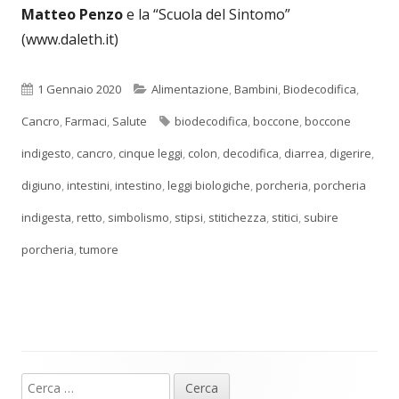
Matteo Penzo
e la “Scuola del Sintomo”
(www.daleth.it)
Pubblicato
Categorie
1 Gennaio 2020
Alimentazione
,
Bambini
,
Biodecodifica
,
Tag
Cancro
,
Farmaci
,
Salute
biodecodifica
,
boccone
,
boccone
indigesto
,
cancro
,
cinque leggi
,
colon
,
decodifica
,
diarrea
,
digerire
,
digiuno
,
intestini
,
intestino
,
leggi biologiche
,
porcheria
,
porcheria
indigesta
,
retto
,
simbolismo
,
stipsi
,
stitichezza
,
stitici
,
subire
porcheria
,
tumore
Ricerca
Barra