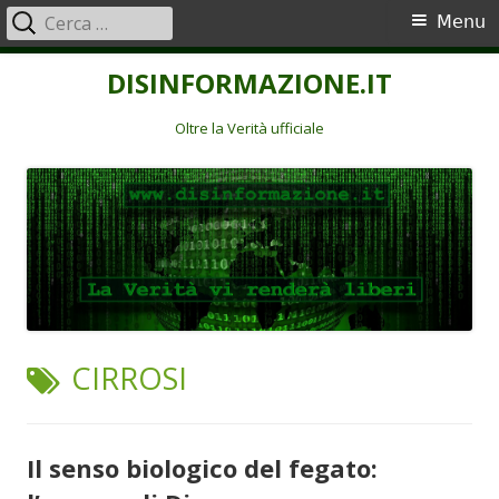
Ricerca
Menu
Menu
per:
principale
Vai
DISINFORMAZIONE.IT
al
contenuto
Oltre la Verità ufficiale
TAG:
CIRROSI
Il senso biologico del fegato: