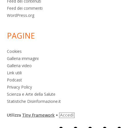
Feed dei contenuti
Feed dei commenti
WordPress.org
PAGINE
Cookies
Galleria immagini
Galleria video
Link utili
Podcast
Privacy Policy
Scienza e Arte della Salute
Statistiche Disinformazione.it
Utilizza
Tiny Framework
•
Accedi
Home
Alimentazione
Ambiente
Bambini
Bio