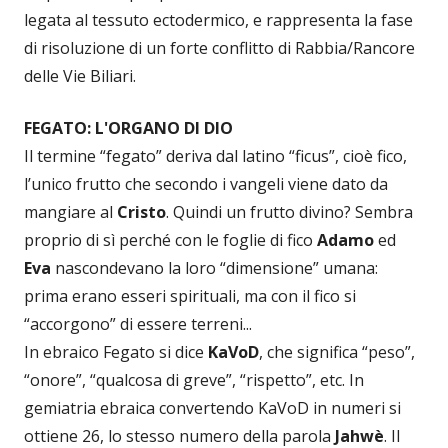
legata al tessuto ectodermico, e rappresenta la fase
di risoluzione di un forte conflitto di Rabbia/Rancore
delle Vie Biliari.
FEGATO: L'ORGANO DI DIO
Il termine “fegato” deriva dal latino “ficus”, cioè fico,
l’unico frutto che secondo i vangeli viene dato da
mangiare al
Cristo
. Quindi un frutto divino? Sembra
proprio di sì perché con le foglie di fico
Adamo
ed
Eva
nascondevano la loro “dimensione” umana:
prima erano esseri spirituali, ma con il fico si
“accorgono” di essere terreni...
In ebraico Fegato si dice
KaVoD
, che significa “peso”,
“onore”, “qualcosa di greve”, “rispetto”, etc. In
gemiatria ebraica convertendo KaVoD in numeri si
ottiene 26, lo stesso numero della parola
Jahwè
. Il