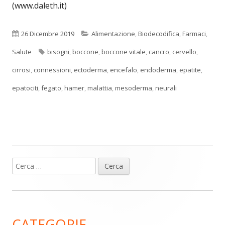
(www.daleth.it)
Pubblicato
Categorie
26 Dicembre 2019
Alimentazione
,
Biodecodifica
,
Farmaci
,
Tag
Salute
bisogni
,
boccone
,
boccone vitale
,
cancro
,
cervello
,
cirrosi
,
connessioni
,
ectoderma
,
encefalo
,
endoderma
,
epatite
,
epatociti
,
fegato
,
hamer
,
malattia
,
mesoderma
,
neurali
Ricerca
Barra
per:
laterale
principale
CATEGORIE