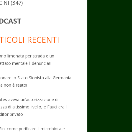
CINI
(347)
DCAST
TICOLI RECENTI
no limonata per strada e un
attato mentale li denuncia!!!
onare lo Stato Sionista alla Germania
ta non è reato!
Gates aveva un’autorizzazione di
zza di altissimo livello, e Fauci era il
ditor privato
Sin: come purificare il microbiota e