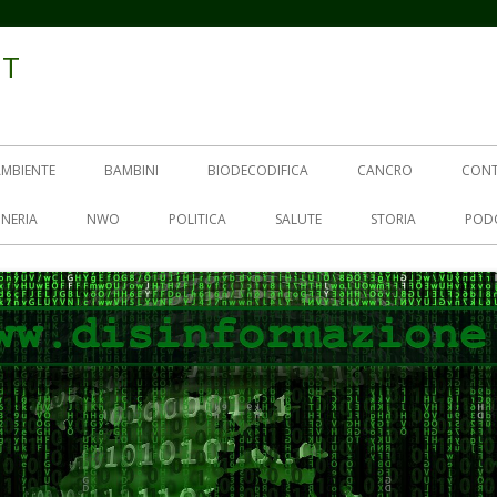
IT
AMBIENTE
BAMBINI
BIODECODIFICA
CANCRO
CON
NERIA
NWO
POLITICA
SALUTE
STORIA
POD