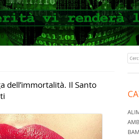
Ricer
Ba
per:
lat
 dell’immortalità. Il Santo
pri
CA
ti
ALI
AMB
BAM