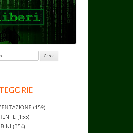
ca
rra
erale
ncipale
TEGORIE
MENTAZIONE
(159)
IENTE
(155)
BINI
(354)