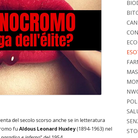
BIO
BIT
CAN
CON
ECO
ESO
FAR
MAS
MO
NW
POL
SAL
enta del secolo scorso anche se in letteratura
SEN
cromo fu
Aldous Leonard Huxley
(1894-1963) nel
STO
: paradiso e inferno
” del 1954.