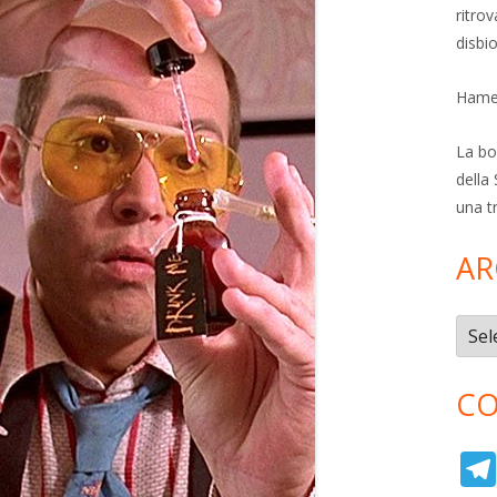
ritro
disbi
Hamer
La bol
della 
una t
AR
Archi
CO