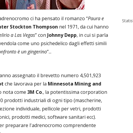
 l’adrenocromo ci ha pensato il romanzo “
Paura e
Stati
nter Stockton Thompson
nel 1971, da cui hanno
lirio a Las Vegas
” con
Johnny Depp
, in cui si parla
ndola come uno psichedelico dagli effetti simili
onfronto è un gingerino
”...
i hanno assegnato il brevetto numero 4,501,923
ot
che lavorava per la
Minnesota Mining and
io nota come
3M Co
., la potentissima corporation
 prodotti industriali di ogni tipo (mascherine,
tezione individuale, pellicole per vetri, prodotti
ronici, prodotti medici, software sanitari ecc).
 per preparare l'adrenocromo comprendente