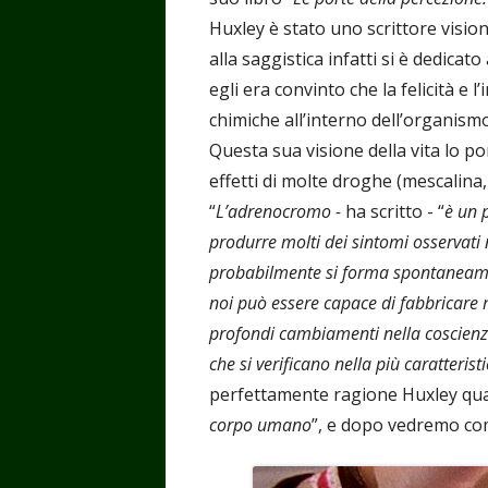
Huxley è stato uno scrittore visi
alla saggistica infatti si è dedicat
egli era convinto che la felicità e l
chimiche all’interno dell’organis
Questa sua visione della vita lo p
effetti di molte droghe (mescalina,
“
L’adrenocromo -
ha scritto - “
è un 
produrre molti dei sintomi osservati
probabilmente si forma spontaneamen
noi può essere capace di fabbricare m
profondi cambiamenti nella coscienza
che si verificano nella più caratteris
perfettamente ragione Huxley qua
corpo umano
”, e dopo vedremo com