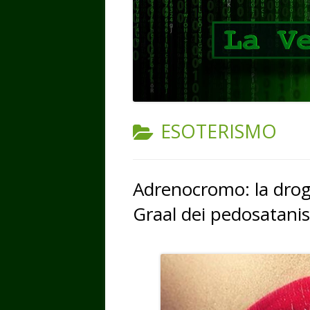
CATEGORIA:
ESOTERISMO
Adrenocromo: la droga
Graal dei pedosatanis