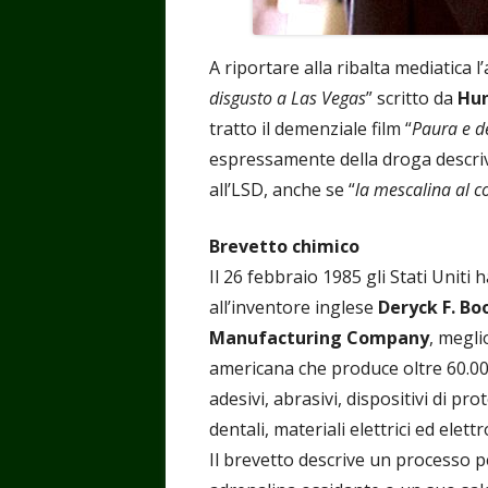
A riportare alla ribalta mediatica
disgusto a Las Vegas
” scritto da
Hu
tratto il demenziale film “
Paura e de
espressamente della droga descrive
all’LSD, anche se “
la mescalina al c
Brevetto chimico
Il 26 febbraio 1985 gli Stati Unit
all’inventore inglese
Deryck F. Bo
Manufacturing Company
, megl
americana che produce oltre 60.000
adesivi, abrasivi, dispositivi di pro
dentali, materiali elettrici ed elett
Il brevetto descrive un processo