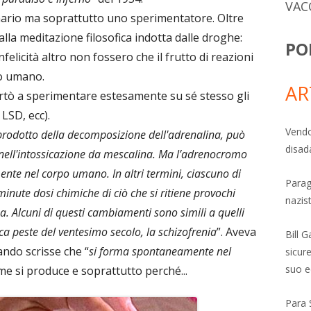
VAC
onario ma soprattutto uno sperimentatore. Oltre
o alla meditazione filosofica indotta dalle droghe:
PO
’infelicità altro non fossero che il frutto di reazioni
mo umano.
AR
ortò a sperimentare estesamente su sé stesso gli
 LSD, ecc).
Vendo
prodotto della decomposizione dell'adrenalina, può
disad
 nell'intossicazione da mescalina. Ma l’adrenocromo
te nel corpo umano. In altri termini, ciascuno di
Parag
inute dosi chimiche di ciò che si ritiene provochi
nazis
. Alcuni di questi cambiamenti sono simili a quelli
tica peste del ventesimo secolo, la schizofrenia
”. Aveva
Bill 
ndo scrisse che “
si forma spontaneamente nel
sicure
suo e
e si produce e soprattutto perché...
Para 