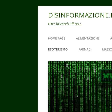
Vai
DISINFORMAZIONE.
al
contenuto
Oltre la Verità ufficiale
Menu
HOME PAGE
ALIMENTAZIONE
principale
ESOTERISMO
FARMACI
MASSO