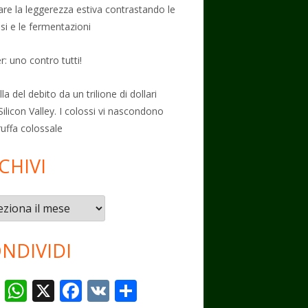
vare la leggerezza estiva contrastando le
osi e le fermentazioni
: uno contro tutti!
la del debito da un trilione di dollari
Silicon Valley. I colossi vi nascondono
ruffa colossale
CHIVI
vi
NDIVIDI
T
W
X
F
V
C