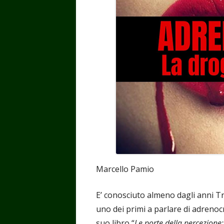
Marcello Pamio
E’ conosciuto almeno dagli anni Tr
uno dei primi a parlare di adreno
suo libro “
Le porte della percezione