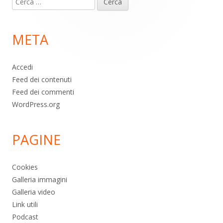
piè
per:
di
META
pagina
Accedi
Feed dei contenuti
Feed dei commenti
WordPress.org
PAGINE
Cookies
Galleria immagini
Galleria video
Link utili
Podcast