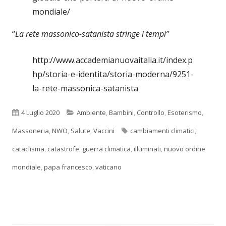
mondiale/
“
La rete massonico-satanista stringe i tempi”
http://www.accademianuovaitalia.it/index.p
hp/storia-e-identita/storia-moderna/9251-
la-rete-massonica-satanista
Pubblicato
Categorie
4 Luglio 2020
Ambiente
,
Bambini
,
Controllo
,
Esoterismo
,
Tag
Massoneria
,
NWO
,
Salute
,
Vaccini
cambiamenti climatici
,
cataclisma
,
catastrofe
,
guerra climatica
,
illuminati
,
nuovo ordine
mondiale
,
papa francesco
,
vaticano