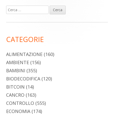
Ricerca
Barra
per:
laterale
principale
CATEGORIE
ALIMENTAZIONE
(160)
AMBIENTE
(156)
BAMBINI
(355)
BIODECODIFICA
(120)
BITCOIN
(14)
CANCRO
(163)
CONTROLLO
(555)
ECONOMIA
(174)