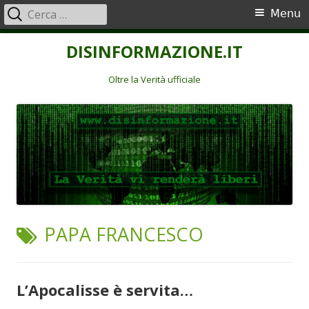
Ricerca
Menu
Menu
per:
principale
Vai
DISINFORMAZIONE.IT
al
contenuto
Oltre la Verità ufficiale
TAG:
PAPA FRANCESCO
L’Apocalisse è servita…