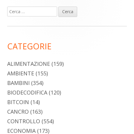
Ricerca
Barra
per:
laterale
principale
CATEGORIE
ALIMENTAZIONE
(159)
AMBIENTE
(155)
BAMBINI
(354)
BIODECODIFICA
(120)
BITCOIN
(14)
CANCRO
(163)
CONTROLLO
(554)
ECONOMIA
(173)