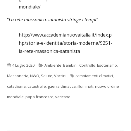
mondiale/
“
La rete massonico-satanista stringe i tempi”
http://www.accademianuovaitalia.it/index.p
hp/storia-e-identita/storia-moderna/9251-
la-rete-massonica-satanista
Pubblicato
Categorie
4 Luglio 2020
Ambiente
,
Bambini
,
Controllo
,
Esoterismo
,
Tag
Massoneria
,
NWO
,
Salute
,
Vaccini
cambiamenti climatici
,
cataclisma
,
catastrofe
,
guerra climatica
,
illuminati
,
nuovo ordine
mondiale
,
papa francesco
,
vaticano