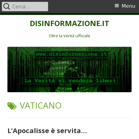
Ricerca
Menu
Menu
per:
principale
Vai
DISINFORMAZIONE.IT
al
contenuto
Oltre la Verità ufficiale
TAG:
VATICANO
L’Apocalisse è servita…