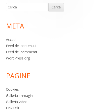
Contenuto
Ricerca
piè
per:
di
META
pagina
Accedi
Feed dei contenuti
Feed dei commenti
WordPress.org
PAGINE
Cookies
Galleria immagini
Galleria video
Link utili