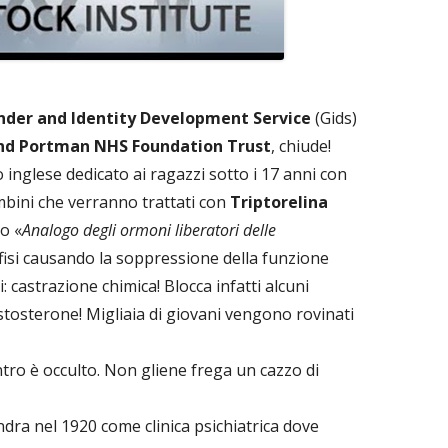
nder and Identity Development Service
(Gids)
nd Portman NHS Foundation Trust
, chiude!
inglese dedicato ai ragazzi sotto i 17 anni con
mbini che verranno trattati con
Triptorelina
o «
Analogo degli ormoni liberatori delle
pofisi causando la soppressione della funzione
: castrazione chimica! Blocca infatti alcuni
stosterone! Migliaia di giovani vengono rovinati
tro è occulto. Non gliene frega un cazzo di
ra nel 1920 come clinica psichiatrica dove