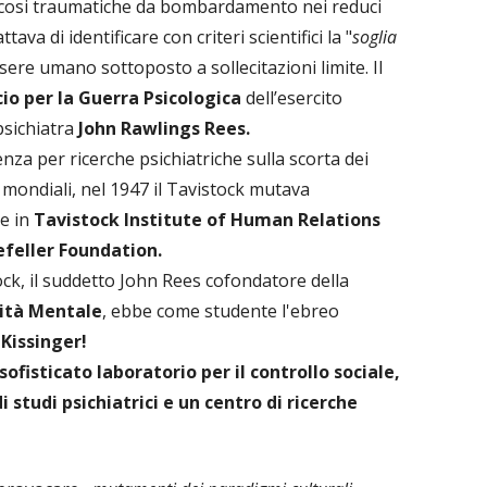
sicosi traumatiche da bombardamento nei reduci
ava di identificare con criteri scientifici la "
soglia
ssere umano sottoposto a sollecitazioni limite. Il
cio per la Guerra Psicologica
dell’esercito
psichiatra
John Rawlings Rees.
nza per ricerche psichiatriche sulla scorta dei
 mondiali, nel 1947 il Tavistock mutava
e in
Tavistock Institute of Human Relations
feller Foundation.
stock, il suddetto John Rees cofondatore della
nità Mentale
, ebbe come studente l'ebreo
Kissinger!
sofisticato laboratorio per il controllo sociale,
 studi psichiatrici e un centro di ricerche