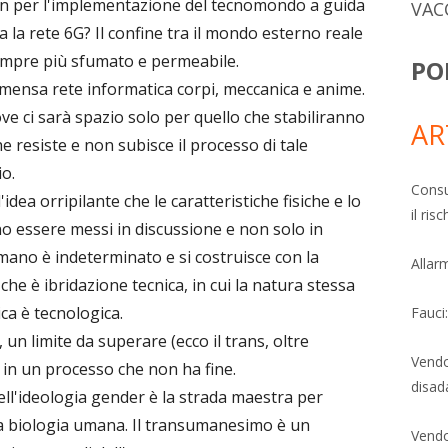
non per l'implementazione del tecnomondo a guida
VAC
 la rete 6G? Il confine tra il mondo esterno reale
sempre più sfumato e permeabile.
PO
mmensa rete informatica corpi, meccanica e anime.
e ci sarà spazio solo per quello che stabiliranno
AR
he resiste e non subisce il processo di tale
io.
Consu
dea orripilante che le caratteristiche fisiche e lo
il ri
essere messi in discussione e non solo in
 umano è indeterminato e si costruisce con la
Allarm
he è ibridazione tecnica, in cui la natura stessa
ca è tecnologica.
Fauci
, un limite da superare (ecco il trans, oltre
Vendo
 in un processo che non ha fine.
disad
dell'ideologia gender è la strada maestra per
la biologia umana. Il transumanesimo è un
Vendo