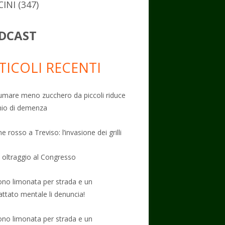
CINI
(347)
DCAST
TICOLI RECENTI
mare meno zucchero da piccoli riduce
schio di demenza
e rosso a Treviso: l’invasione dei grilli
: oltraggio al Congresso
no limonata per strada e un
attato mentale li denuncia!
no limonata per strada e un