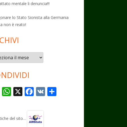
attato mentale li denuncia!!!
onare lo Stato Sionista alla Germania
ta non è reato!
CHIVI
vi
NDIVIDI
T
W
X
F
V
C
el
h
ac
K
o
e
at
e
n
gr
s
b
di
stiche del sito…