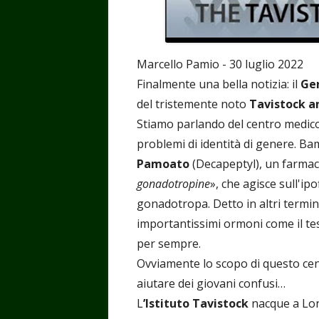
Marcello Pamio - 30 luglio 2022
Finalmente una bella notizia: il
Ge
del tristemente noto
Tavistock a
Stiamo parlando del centro medico 
problemi di identità di genere. Ba
Pamoato
(Decapeptyl), un farmac
gonadotropine
», che agisce sull'i
gonadotropa. Detto in altri termini
importantissimi ormoni come il te
per sempre.
Ovviamente lo scopo di questo cen
aiutare dei giovani confusi…
L
’Istituto Tavistock
nacque a Lond