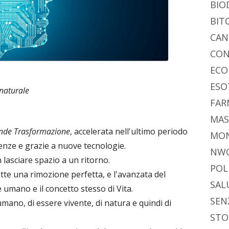
BIO
BIT
CAN
CON
ECO
ESO
 naturale
FAR
MAS
nde Trasformazione
, accelerata nell'ultimo periodo
MO
nze e grazie a nuove tecnologie.
NW
lasciare spazio a un ritorno.
POL
ette una rimozione perfetta, e l'avanzata del
SAL
umano e il concetto stesso di Vita.
SEN
 umano, di essere vivente, di natura e quindi di
STO