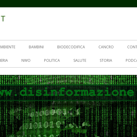
IT
AMBIENTE
BAMBINI
BIODECODIFICA
CANCRO
CON
ERIA
NWO
POLITICA
SALUTE
STORIA
PODC