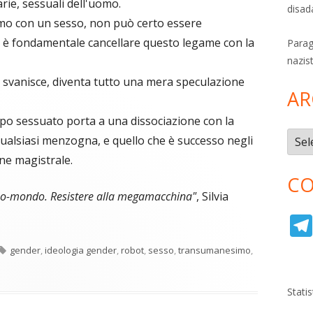
tarie, sessuali dell'uomo.
disad
mo con un sesso, non può certo essere
o è fondamentale cancellare questo legame con la
Parag
nazis
a svanisce, diventa tutto una mera speculazione
AR
rpo sessuato porta a una dissociazione con la
Archi
qualsiasi menzogna, e quello che è successo negli
ne magistrale.
CO
cno-mondo. Resistere alla megamacchina"
, Silvia
Tag
gender
,
ideologia gender
,
robot
,
sesso
,
transumanesimo
,
Stati