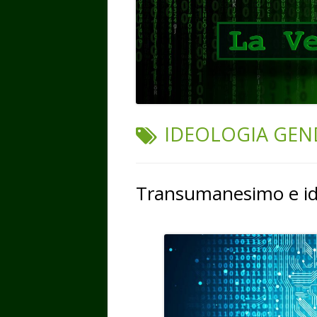
TAG:
IDEOLOGIA GEN
Transumanesimo e id