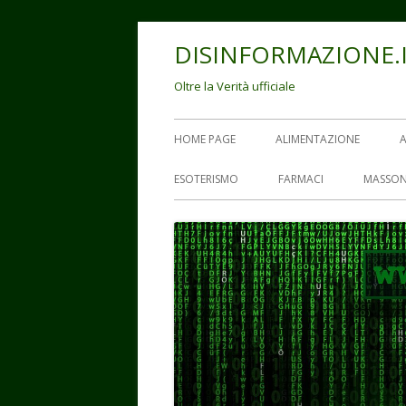
Vai
DISINFORMAZIONE.
al
contenuto
Oltre la Verità ufficiale
Menu
HOME PAGE
ALIMENTAZIONE
principale
ESOTERISMO
FARMACI
MASSON