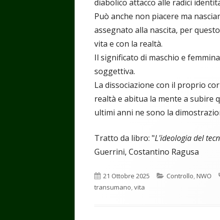
diabolico attacco alle radici identi
Può anche non piacere ma nascia
assegnato alla nascita, per quest
vita e con la realtà.
Il significato di maschio e femmin
soggettiva.
La dissociazione con il proprio co
realtà e abitua la mente a subire 
ultimi anni ne sono la dimostrazio
Tratto da libro: "
L'ideologia del te
Guerrini, Costantino Ragusa
Pubblicato
Categorie
21 Ottobre 2025
Controllo
,
NWO
transumano
,
vita