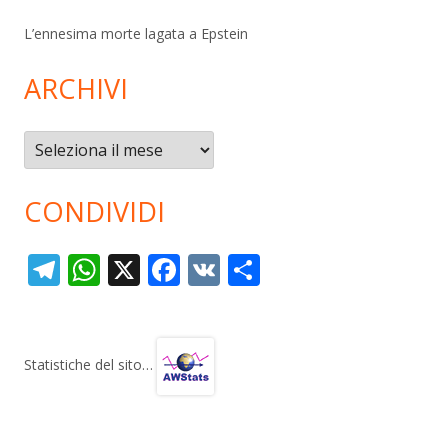
L’ennesima morte lagata a Epstein
ARCHIVI
Archivi
CONDIVIDI
T
W
X
F
V
C
el
h
ac
K
o
e
at
e
n
gr
s
b
di
Statistiche del sito…
a
A
o
vi
m
p
o
di