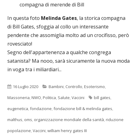
compagna di merende di Bill
In questa foto
Melinda Gates
, la storica compagna
di Bill Gates, sfoggia al collo un interessante
pendente che assomiglia molto ad un crocifisso, però
rovesciato!
Segno dell'appartenenza a qualche congrega
satanista? Ma nooo, sarà sicuramente la nuova moda
in voga tra i miliardiari...
Pubblicato
Categorie
16 Luglio 2020
Bambini
,
Controllo
,
Esoterismo
,
Tag
Massoneria
,
NWO
,
Politica
,
Salute
,
Vaccini
bill gates
,
eugenetica
,
fondazione
,
fondazione bill & melinda gates
,
malthus
,
oms
,
organizzazione mondiale della sanità
,
riduzione
popolazione
,
Vaccini
,
william henry gates III