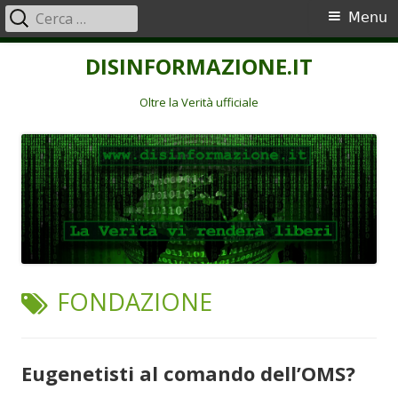
Ricerca
Menu
Menu
per:
principale
Vai
DISINFORMAZIONE.IT
al
contenuto
Oltre la Verità ufficiale
TAG:
FONDAZIONE
Eugenetisti al comando dell’OMS?