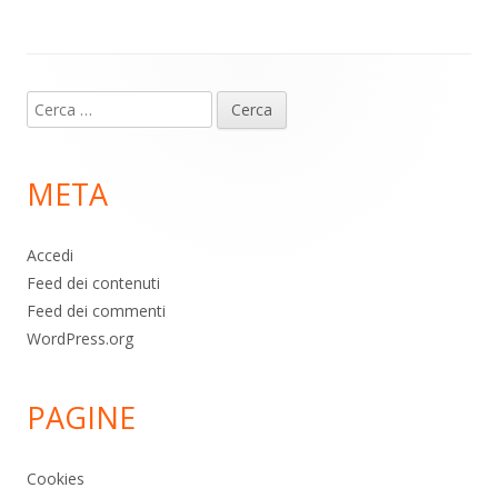
p
k
Contenuto
Ricerca
piè
per:
di
META
pagina
Accedi
Feed dei contenuti
Feed dei commenti
WordPress.org
PAGINE
Cookies