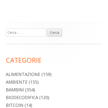
Ricerca
Barra
per:
laterale
principale
CATEGORIE
ALIMENTAZIONE
(159)
AMBIENTE
(155)
BAMBINI
(354)
BIODECODIFICA
(120)
BITCOIN
(14)