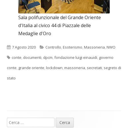
Sala polifunzionale del Grande Oriente
d'Italia al civico 44 di Piazzale delle
Medaglie d'Oro
Pubblicato
Categorie
7 Agosto 2020
Controllo
,
Esoterismo
,
Massoneria
,
NWO
Tag
conte
,
documenti
,
dpcm
,
fondazione luigi einauidi
,
governo
conte
,
grande oriente
,
lockdown
,
massoneria
,
secretati
,
segreto di
stato
Ricerca
Barra