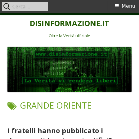
Ricerca
Menu
Menu
per:
principale
Vai
DISINFORMAZIONE.IT
al
contenuto
Oltre la Verità ufficiale
TAG:
GRANDE ORIENTE
I fratelli hanno pubblicato i