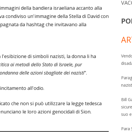
VAC
mmagini della bandiera israeliana accanto alla
eva condiviso un'immagine della Stella di David con
PO
mpagnata da hashtag che invitavano alla
AR
'esibizione di simboli nazisti, la donna li ha
Vendo
disad
tica ai metodi dello Stato di Israele, pur
ndanna delle azioni sbagliate dei nazisti
".
Parag
nazis
 incitamento all'odio.
Bill 
icato che non si può utilizzare la legge tedesca
sicure
nunciano le loro azioni genocidali di Sion.
suo e
Para 