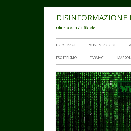
Vai
DISINFORMAZIONE.
al
contenuto
Oltre la Verità ufficiale
Menu
HOME PAGE
ALIMENTAZIONE
principale
ESOTERISMO
FARMACI
MASSON