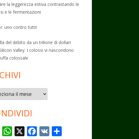
vare la leggerezza estiva contrastando le
osi e le fermentazioni
: uno contro tutti!
la del debito da un trilione di dollari
Silicon Valley. I colossi vi nascondono
ruffa colossale
CHIVI
vi
NDIVIDI
T
W
X
F
V
C