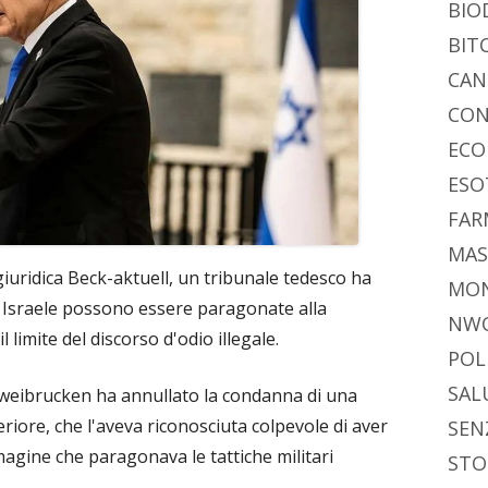
BIO
BIT
CAN
CON
ECO
ESO
FAR
MAS
giuridica Beck-aktuell, un tribunale tedesco ha
MO
 di Israele possono essere paragonate alla
NW
limite del discorso d'odio illegale.
POL
SAL
Zweibrucken ha annullato la condanna di una
iore, che l'aveva riconosciuta colpevole di aver
SEN
agine che paragonava le tattiche militari
STO