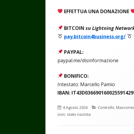
EFFETTUA UNA DONAZIONE
BITCOIN
su Lightning Networ
pay.bitcoin4business.org/
PAYPAL:
paypal.me/disinformazione
BONIFICO:
Intestato: Marcello Pamio
IBAN: IT43D036690160025591429
Pubblicato
Categorie
4 Agosto 2026
Controllo
,
Massoner
sion
,
stato nazista