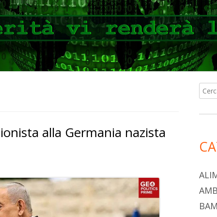
Ricer
Ba
per:
lat
ionista alla Germania nazista
pri
CA
ALI
AMB
BAM