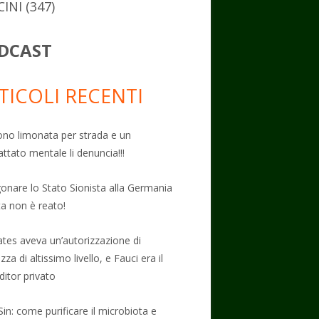
CINI
(347)
DCAST
TICOLI RECENTI
no limonata per strada e un
attato mentale li denuncia!!!
onare lo Stato Sionista alla Germania
ta non è reato!
Gates aveva un’autorizzazione di
zza di altissimo livello, e Fauci era il
ditor privato
Sin: come purificare il microbiota e