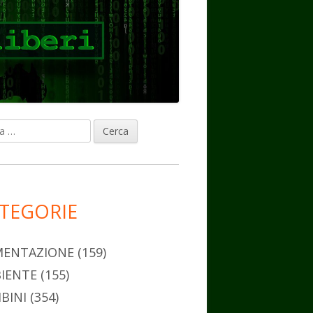
ca
rra
erale
ncipale
TEGORIE
MENTAZIONE
(159)
IENTE
(155)
BINI
(354)