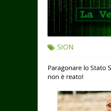
TAG:
SION
Paragonare lo Stato S
non è reato!