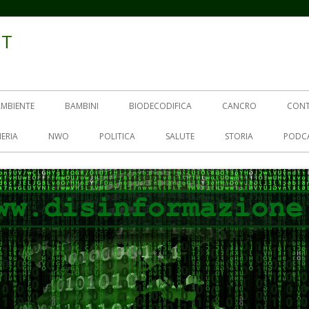
IT
AMBIENTE
BAMBINI
BIODECODIFICA
CANCRO
CON
ERIA
NWO
POLITICA
SALUTE
STORIA
PODC