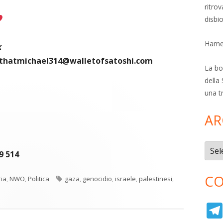
ritro
disbi
Hamer
k
thatmichael314@walletofsatoshi.com
La bol
della 
una t
AR
Archi
9 514
CO
Tag
ia
,
NWO
,
Politica
gaza
,
genocidio
,
israele
,
palestinesi
,