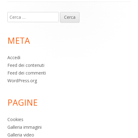
Contenuto
Ricerca
piè
per:
di
META
pagina
Accedi
Feed dei contenuti
Feed dei commenti
WordPress.org
PAGINE
Cookies
Galleria immagini
Galleria video