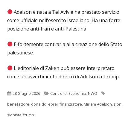
Adelson è nata a Tel Aviv e ha prestato servizio
come ufficiale nell'esercito israeliano. Ha una forte
posizione anti-Iran e anti-Palestina
È fortemente contraria alla creazione dello Stato
palestinese.
L'editoriale di Zaken può essere interpretato
come un avvertimento diretto di Adelson a Trump.
Pubblicato
Categorie
Tag
28 Giugno 2026
Controllo
,
Economia
,
NWO
benefattore
,
donaldo
,
ebrei
,
finanziatore
,
Miriam Adelson
,
sion
,
sionista
,
trump