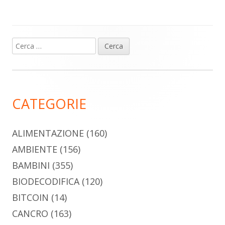
Ricerca
Barra
per:
laterale
principale
CATEGORIE
ALIMENTAZIONE
(160)
AMBIENTE
(156)
BAMBINI
(355)
BIODECODIFICA
(120)
BITCOIN
(14)
CANCRO
(163)