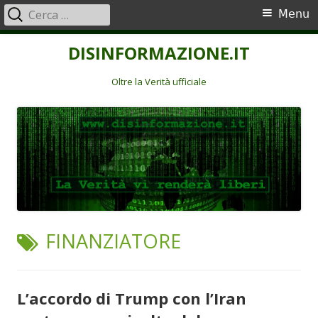
Ricerca
Menu
Menu
per:
principale
Vai
DISINFORMAZIONE.IT
al
contenuto
Oltre la Verità ufficiale
TAG:
FINANZIATORE
L’accordo di Trump con l’Iran