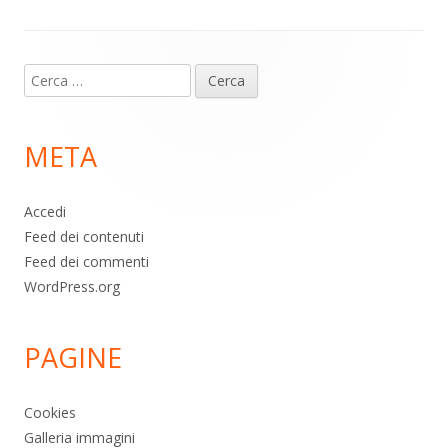
Contenuto
Ricerca
piè
per:
di
META
pagina
Accedi
Feed dei contenuti
Feed dei commenti
WordPress.org
PAGINE
Cookies
Galleria immagini