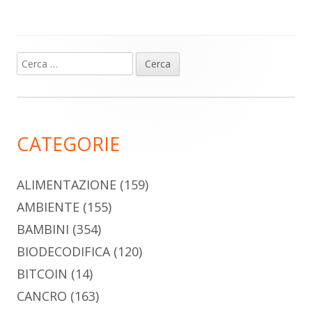
Ricerca
Barra
per:
laterale
principale
CATEGORIE
ALIMENTAZIONE
(159)
AMBIENTE
(155)
BAMBINI
(354)
BIODECODIFICA
(120)
BITCOIN
(14)
CANCRO
(163)