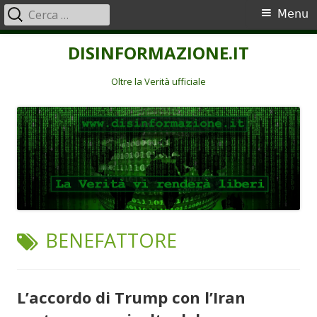
Ricerca
Menu
Menu
per:
principale
Vai
DISINFORMAZIONE.IT
al
contenuto
Oltre la Verità ufficiale
TAG:
BENEFATTORE
L’accordo di Trump con l’Iran