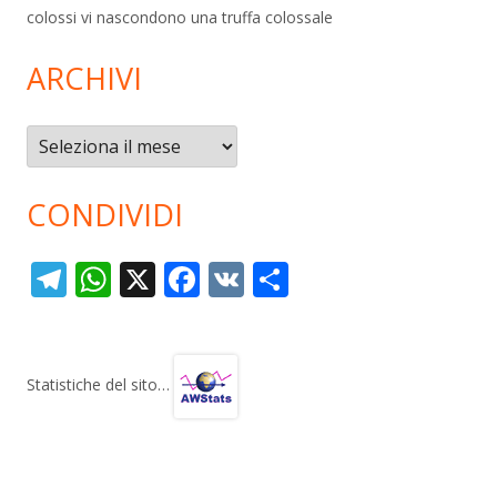
colossi vi nascondono una truffa colossale
ARCHIVI
Archivi
CONDIVIDI
T
W
X
F
V
C
el
h
ac
K
o
e
at
e
n
gr
s
b
di
Statistiche del sito…
a
A
o
vi
m
p
o
di
p
k