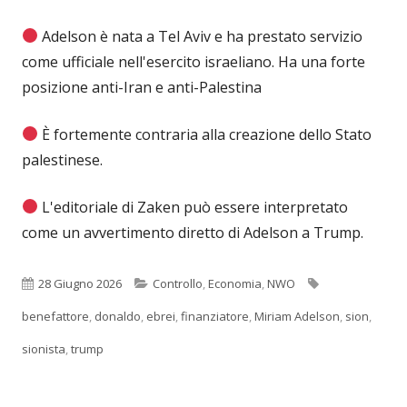
Adelson è nata a Tel Aviv e ha prestato servizio
come ufficiale nell'esercito israeliano. Ha una forte
posizione anti-Iran e anti-Palestina
È fortemente contraria alla creazione dello Stato
palestinese.
L'editoriale di Zaken può essere interpretato
come un avvertimento diretto di Adelson a Trump.
Pubblicato
Categorie
Tag
28 Giugno 2026
Controllo
,
Economia
,
NWO
benefattore
,
donaldo
,
ebrei
,
finanziatore
,
Miriam Adelson
,
sion
,
sionista
,
trump