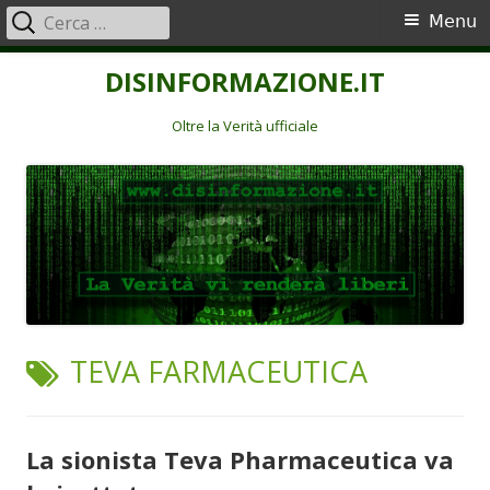
Ricerca
Menu
Menu
per:
principale
Vai
DISINFORMAZIONE.IT
al
contenuto
Oltre la Verità ufficiale
TAG:
TEVA FARMACEUTICA
La sionista Teva Pharmaceutica va