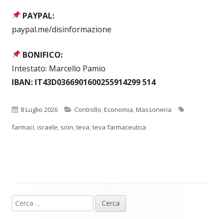
PAYPAL:
paypal.me/disinformazione
BONIFICO:
Intestato: Marcello Pamio
IBAN: IT43D0366901600255914299 514
Pubblicato
Categorie
Tag
8 Luglio 2026
Controllo
,
Economia
,
Massoneria
farmaci
,
israele
,
sion
,
teva
,
teva farmaceutica
Ricerca
Barra
per: