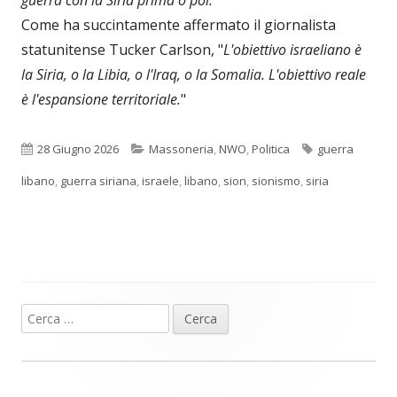
Come ha succintamente affermato il giornalista
statunitense Tucker Carlson, "
L'obiettivo israeliano è
la Siria, o la Libia, o l'Iraq, o la Somalia. L'obiettivo reale
è l'espansione territoriale.
"
Pubblicato
Categorie
Tag
28 Giugno 2026
Massoneria
,
NWO
,
Politica
guerra
libano
,
guerra siriana
,
israele
,
libano
,
sion
,
sionismo
,
siria
Ricerca
Barra
per:
laterale