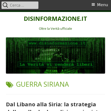
Ricerca
Menu
Menu
per:
principale
Vai
DISINFORMAZIONE.IT
al
contenuto
Oltre la Verità ufficiale
TAG:
GUERRA SIRIANA
Dal Libano alla Siria: la strategia