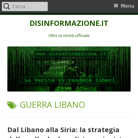
Ricerca
Menu
Menu
per:
principale
Vai
DISINFORMAZIONE.IT
al
contenuto
Oltre la Verità ufficiale
TAG:
GUERRA LIBANO
Dal Libano alla Siria: la strategia