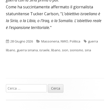
Come ha succintamente affermato il giornalista
statunitense Tucker Carlson, "
L'obiettivo israeliano è
la Siria, o la Libia, o l'Iraq, o la Somalia. L'obiettivo reale
è l'espansione territoriale.
"
Pubblicato
Categorie
Tag
28 Giugno 2026
Massoneria
,
NWO
,
Politica
guerra
libano
,
guerra siriana
,
israele
,
libano
,
sion
,
sionismo
,
siria
Ricerca
Barra
per:
laterale