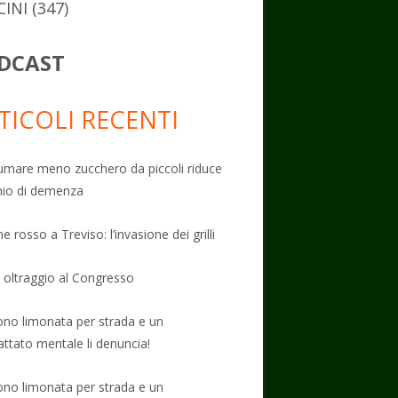
CINI
(347)
DCAST
TICOLI RECENTI
mare meno zucchero da piccoli riduce
schio di demenza
e rosso a Treviso: l’invasione dei grilli
: oltraggio al Congresso
no limonata per strada e un
attato mentale li denuncia!
no limonata per strada e un