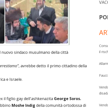
VAC
PO
AR
Consu
il ri
il nuovo sindaco musulmano della città
Allarm
arrestiamo”
, avrebbe detto il primo cittadino della
Fauci
ca e Israele.
Vendo
disad
x il figlio gay dell'ashkenazita
George Soros.
rabbino
Moshe Indig
della comunità ortodossa di
Vendo