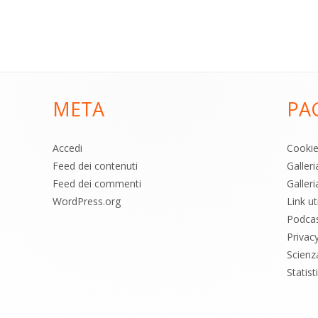
META
PA
Accedi
Cooki
Feed dei contenuti
Galler
Feed dei commenti
Galleri
WordPress.org
Link uti
Podca
Privac
Scienz
Statis