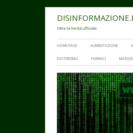
Vai
DISINFORMAZIONE.
al
contenuto
Oltre la Verità ufficiale
Menu
HOME PAGE
ALIMENTAZIONE
principale
ESOTERISMO
FARMACI
MASSON