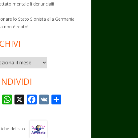
attato mentale li denuncia!!!
onare lo Stato Sionista alla Germania
ta non è reato!
CHIVI
vi
NDIVIDI
T
W
X
F
V
C
el
h
ac
K
o
e
at
e
n
gr
s
b
di
stiche del sito…