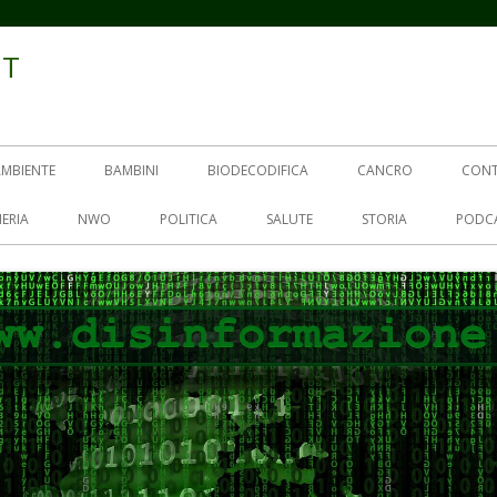
IT
AMBIENTE
BAMBINI
BIODECODIFICA
CANCRO
CON
ERIA
NWO
POLITICA
SALUTE
STORIA
PODC