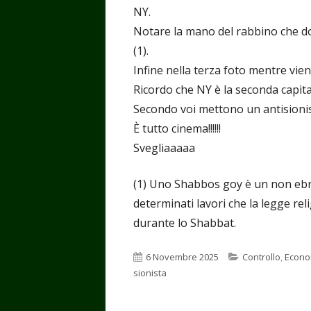
NY.
Notare la mano del rabbino che do
(1).
Infine nella terza foto mentre vie
Ricordo che NY è la seconda capita
Secondo voi mettono un antisioni
È tutto cinema!!!!!!
Svegliaaaaa
(1) Uno Shabbos goy è un non ebr
determinati lavori che la legge rel
durante lo Shabbat.
Pubblicato
Categorie
6 Novembre 2025
Controllo
,
Econo
sionista