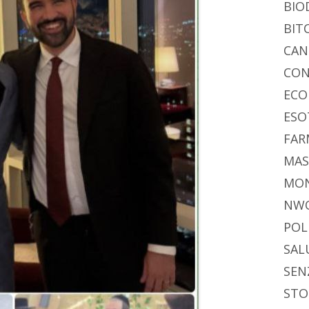
BIO
BIT
CAN
CON
ECO
ESO
FAR
MAS
MO
NW
POL
SAL
SEN
STO