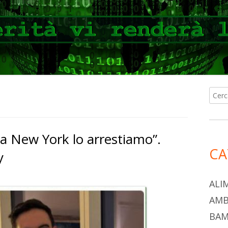
Ricer
Ba
per:
lat
a New York lo arrestiamo”.
pri
CA
y
ALI
AMB
BAM