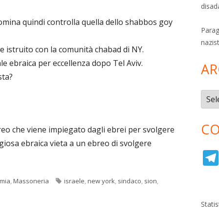
disad
mina quindi controlla quella dello shabbos goy
Parag
nazis
ne istruito con la comunità chabad di NY.
le ebraica per eccellenza dopo Tel Aviv.
AR
sta?
Archi
CO
eo che viene impiegato dagli ebrei per svolgere
igiosa ebraica vieta a un ebreo di svolgere
Tag
mia
,
Massoneria
israele
,
new york
,
sindaco
,
sion
,
Stati