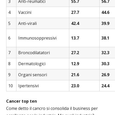
3
Anti-reumatici
55.7
56.7
4
Vaccini
27.7
44.6
5
Anti-virali
42.4
39.9
6
Immunosoppressivi
13.7
38.1
7
Broncodilatatori
27.2
32.3
8
Dermatologici
12.9
30.3
9
Organi sensori
21.6
26.9
10
Ipertensivi
23.0
24.4
Cancer top ten
Come detto il cancro si consolida il business per