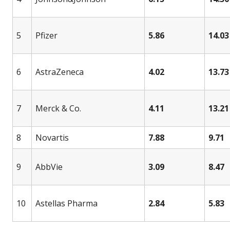
5
Pfizer
5.86
14.03
6
AstraZeneca
4.02
13.73
7
Merck & Co.
4.11
13.21
8
Novartis
7.88
9.71
9
AbbVie
3.09
8.47
10
Astellas Pharma
2.84
5.83