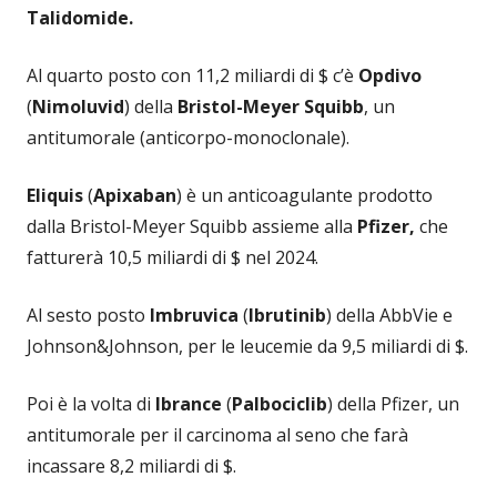
Talidomide.
Al quarto posto con 11,2 miliardi di $ c’è
Opdivo
(
Nimoluvid
) della
Bristol-Meyer Squibb
, un
antitumorale (anticorpo-monoclonale).
Eliquis
(
Apixaban
) è un anticoagulante prodotto
dalla Bristol-Meyer Squibb assieme alla
Pfizer,
che
fatturerà 10,5 miliardi di $ nel 2024.
Al sesto posto
Imbruvica
(
Ibrutinib
) della AbbVie e
Johnson&Johnson, per le leucemie da 9,5 miliardi di $.
Poi è la volta di
Ibrance
(
Palbociclib
) della Pfizer, un
antitumorale per il carcinoma al seno che farà
incassare 8,2 miliardi di $.