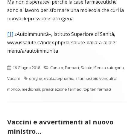
Ma non disperatevi perché la case farmaceutiche
sono al lavoro per sfornare una molecola che curi la
nuova depressione iatrogena.
[1]
«Autoimmunità», Istituto Superiore di Sanità,
www.issalute.it/index.php/la-salute-dalla-a-alla-z-
menu/a/autoimmunita
Pubblicato
Categorie
16 Giugno 2018
Cancro
,
Farmaci
,
Salute
,
Senza categoria
,
Tag
Vaccini
droghe
,
evaluatepharma
,
i farmaci più venduti al
mondo
,
medicinali
,
prescriazione farmaci
,
top ten farmaci
Vaccini e avvertimenti al nuovo
ministro…