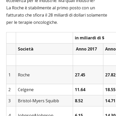
eccellenza per le industrie. Ma quali industrie?
La Roche è stabilmente al primo posto con un
fatturato che sfiora il 28 miliardi di dollari solamente
per le terapie oncologiche.
in miliardi di $
Società
Anno 2017
Anno
1
Roche
27.45
27.82
2
Celgene
11.64
18.55
3
Bristol-Myers Squibb
8.52
14.71
4
Johnson&Johnson
6.15
14.30