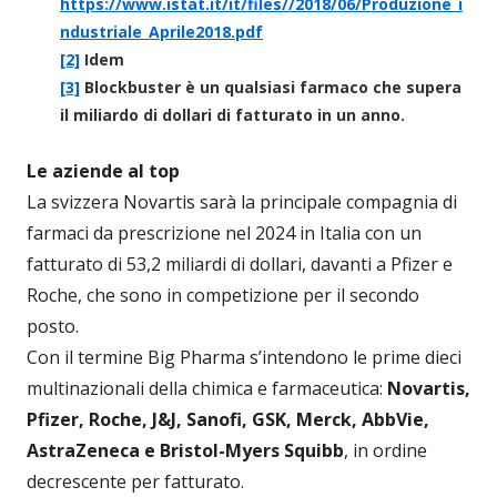
https://www.istat.it/it/files//2018/06/Produzione_i
ndustriale_Aprile2018.pdf
[2]
Idem
[3]
Blockbuster è un qualsiasi farmaco che supera
il miliardo di dollari di fatturato in un anno.
Le aziende al top
La svizzera Novartis sarà la principale compagnia di
farmaci da prescrizione nel 2024 in Italia con un
fatturato di 53,2 miliardi di dollari, davanti a Pfizer e
Roche, che sono in competizione per il secondo
posto.
Con il termine Big Pharma s’intendono le prime dieci
multinazionali della chimica e farmaceutica:
Novartis,
Pfizer, Roche, J&J, Sanofi, GSK, Merck, AbbVie,
AstraZeneca e Bristol-Myers Squibb
, in ordine
decrescente per fatturato.