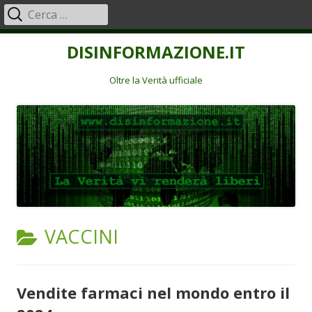
Ricerca
Menu
per:
principale
Vai
DISINFORMAZIONE.IT
al
contenuto
Oltre la Verità ufficiale
CATEGORIA:
VACCINI
Vendite farmaci nel mondo entro il