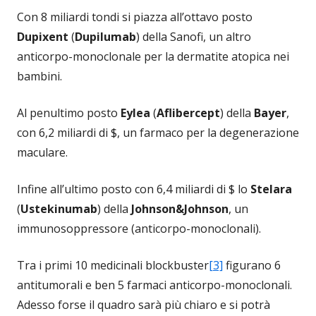
Con 8 miliardi tondi si piazza all’ottavo posto
Dupixent
(
Dupilumab
) della Sanofi, un altro
anticorpo-monoclonale per la dermatite atopica nei
bambini.
Al penultimo posto
Eylea
(
Aflibercept
) della
Bayer
,
con 6,2 miliardi di $, un farmaco per la degenerazione
maculare.
Infine all’ultimo posto con 6,4 miliardi di $ lo
Stelara
(
Ustekinumab
) della
Johnson&Johnson
, un
immunosoppressore (anticorpo-monoclonali).
Tra i primi 10 medicinali blockbuster
[3]
figurano 6
antitumorali e ben 5 farmaci anticorpo-monoclonali.
Adesso forse il quadro sarà più chiaro e si potrà