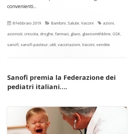
convenienti…
Pubblicato
Categorie
Tag
8 Febbraio 2019
Bambini
,
Salute
,
Vaccini
azioni
,
azionisti
,
crescita
,
droghe
,
farmaci
,
glaxo
,
glaxosmithkline
,
GSK
,
sanofi
,
sanofi-pasteur
,
utili
,
vaccinazioni
,
Vaccini
,
vendite
Sanofi premia la Federazione dei
pediatri italiani….