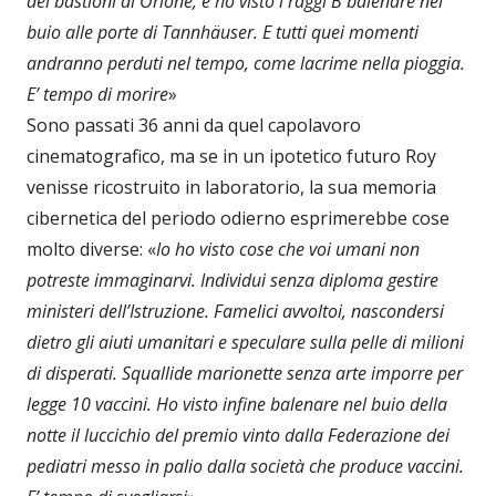
dei bastioni di Orione, e ho visto i raggi B balenare nel
buio alle porte di Tannhäuser. E tutti quei momenti
andranno perduti nel tempo, come lacrime nella pioggia.
E’ tempo di morire
»
Sono passati 36 anni da quel capolavoro
cinematografico, ma se in un ipotetico futuro Roy
venisse ricostruito in laboratorio, la sua memoria
cibernetica del periodo odierno esprimerebbe cose
molto diverse: «
Io ho visto cose che voi umani non
potreste immaginarvi. Individui senza diploma gestire
ministeri dell’Istruzione. Famelici avvoltoi, nascondersi
dietro gli aiuti umanitari e speculare sulla pelle di milioni
di disperati. Squallide marionette senza arte imporre per
legge 10 vaccini. Ho visto infine balenare nel buio della
notte il luccichio del premio vinto dalla Federazione dei
pediatri messo in palio dalla società che produce vaccini.