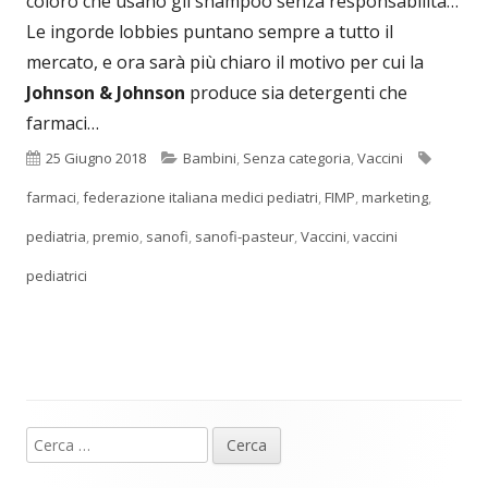
coloro che usano gli shampoo senza responsabilità…
Le ingorde lobbies puntano sempre a tutto il
mercato, e ora sarà più chiaro il motivo per cui la
Johnson & Johnson
produce sia detergenti che
farmaci…
Pubblicato
Categorie
Tag
25 Giugno 2018
Bambini
,
Senza categoria
,
Vaccini
farmaci
,
federazione italiana medici pediatri
,
FIMP
,
marketing
,
pediatria
,
premio
,
sanofi
,
sanofi-pasteur
,
Vaccini
,
vaccini
pediatrici
Ricerca
Barra
per: