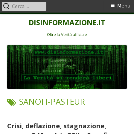
Ricerca
Menu
Menu
per:
principale
Vai
DISINFORMAZIONE.IT
al
contenuto
Oltre la Verità ufficiale
TAG:
SANOFI-PASTEUR
Crisi, deflazione, stagnazione,