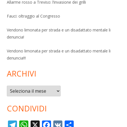
Allarme rosso a Treviso: l’invasione dei grilli
Fauci: oltraggio al Congresso
Vendono limonata per strada e un disadattato mentale li
denuncia!
Vendono limonata per strada e un disadattato mentale li
denuncia!!!
ARCHIVI
Archivi
CONDIVIDI
T
W
X
F
V
C