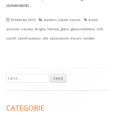
convenienti…
Pubblicato
Categorie
Tag
8 Febbraio 2019
Bambini
,
Salute
,
Vaccini
azioni
,
azionisti
,
crescita
,
droghe
,
farmaci
,
glaxo
,
glaxosmithkline
,
GSK
,
sanofi
,
sanofi-pasteur
,
utili
,
vaccinazioni
,
Vaccini
,
vendite
Ricerca
Barra
per:
laterale
principale
CATEGORIE