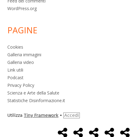
Feed dei commenti
WordPress.org
PAGINE
Cookies
Galleria immagini
Galleria video
Link utili
Podcast
Privacy Policy
Scienza e Arte della Salute
Statistiche Disinformazione.it
Utilizza
Tiny Framework
•
Accedi
Home
Alimentazione
Ambiente
Bambini
Bio
Menù
Page