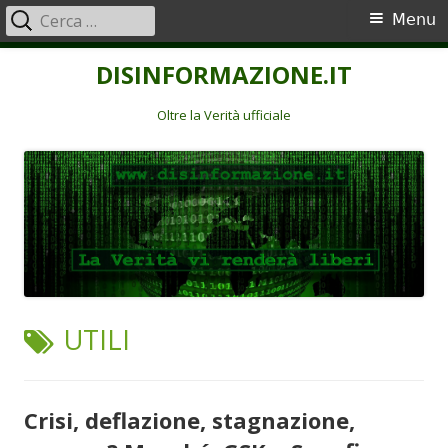
Ricerca
Menu
Menu
per:
principale
Vai
DISINFORMAZIONE.IT
al
contenuto
Oltre la Verità ufficiale
TAG:
UTILI
Crisi, deflazione, stagnazione,