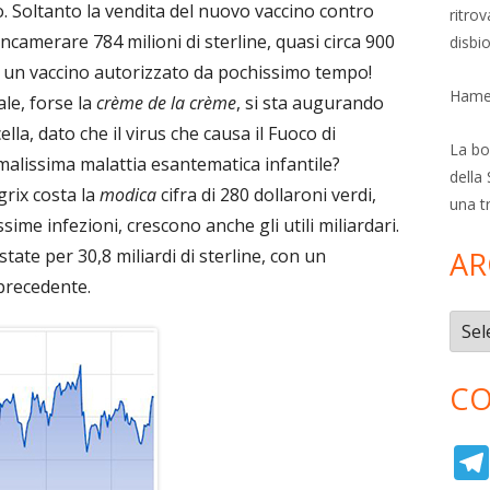
uro. Soltanto la vendita del nuovo vaccino contro
ritro
incamerare 784 milioni di sterline, quasi circa 900
disbi
di un vaccino autorizzato da pochissimo tempo!
Hamer
ale, forse la
crème de la crème
, si sta augurando
lla, dato che il virus che causa il Fuoco di
La bol
malissima malattia esantematica infantile?
della 
grix costa la
modica
cifra di 280 dollaroni verdi,
una t
sime infezioni, crescono anche gli utili miliardari.
tate per 30,8 miliardi di sterline, con un
AR
precedente.
Archi
CO