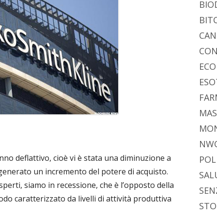
BIO
BIT
CAN
CON
ECO
ESO
FAR
MAS
MO
NW
anno deflattivo, cioè vi è stata una diminuzione a
POL
a generato un incremento del potere di acquisto.
SAL
perti, siamo in recessione, che è l’opposto della
SEN
o caratterizzato da livelli di attività produttiva
STO