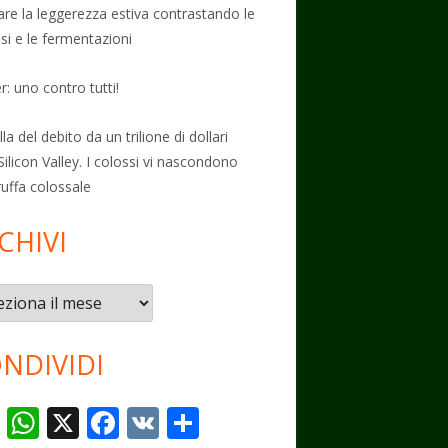
vare la leggerezza estiva contrastando le
osi e le fermentazioni
: uno contro tutti!
la del debito da un trilione di dollari
Silicon Valley. I colossi vi nascondono
ruffa colossale
CHIVI
vi
NDIVIDI
T
W
X
F
V
C