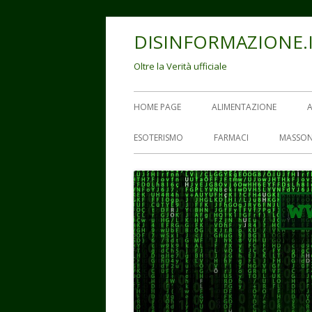
Vai
DISINFORMAZIONE.
al
contenuto
Oltre la Verità ufficiale
Menu
HOME PAGE
ALIMENTAZIONE
principale
ESOTERISMO
FARMACI
MASSON