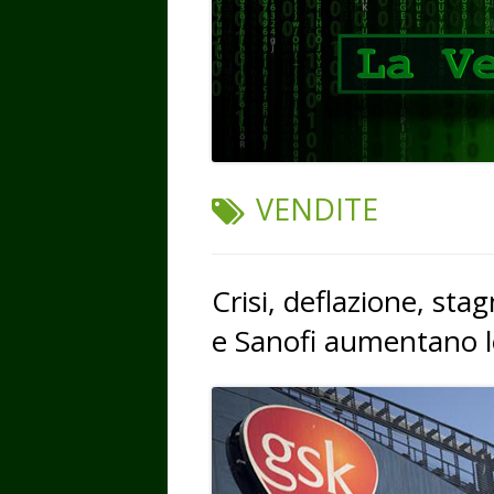
TAG:
VENDITE
Crisi, deflazione, st
e Sanofi aumentano l