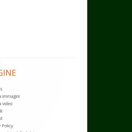
GINE
es
ia immagini
a video
li
st
y Policy