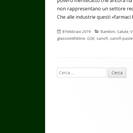
povero mentecatto che ancora ha il
non rappresentano un settore redd
Che alle industrie questi «farmaci
Pubblicato
Categorie
8 Febbraio 2019
Bambini
,
Salute
,
V
glaxosmithkline
,
GSK
,
sanofi
,
sanofi-paste
Contenuto
Ricerca
piè
per:
di
pagina