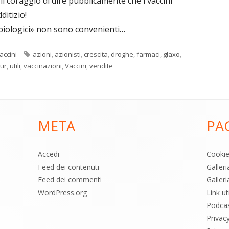
 coraggio di dire pubblicamente che i vaccini
itizio!
 biologici» non sono convenienti…
Tag
accini
azioni
,
azionisti
,
crescita
,
droghe
,
farmaci
,
glaxo
,
ur
,
utili
,
vaccinazioni
,
Vaccini
,
vendite
META
PA
Accedi
Cooki
Feed dei contenuti
Galler
Feed dei commenti
Galleri
WordPress.org
Link uti
Podca
Privac