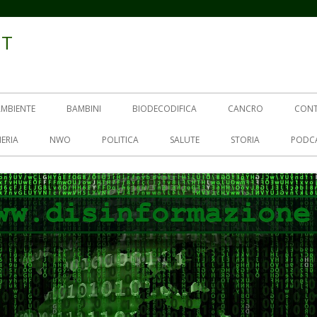
IT
AMBIENTE
BAMBINI
BIODECODIFICA
CANCRO
CON
ERIA
NWO
POLITICA
SALUTE
STORIA
PODC