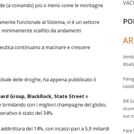
VAC
cende (a comando) più o meno come le montagne
PO
mente funzionale al Sistema, vi è un settore
e minimamente scalfito da andamenti
AR
ceutica continuano a macinare e crescere
Vendo
disad
Parag
globale delle droghe, ha appena pubblicato il
nazis
ard Group, BlackRock, State Street
e
Bill 
e brindando con i migliori champagne del globo,
sicure
perativo è stato del 34%.
suo e
addirittura del 14%, con incassi pari a 5,9 miliardi
Para 