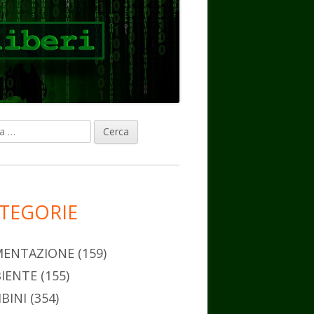
ca
rra
erale
ncipale
TEGORIE
MENTAZIONE
(159)
IENTE
(155)
BINI
(354)