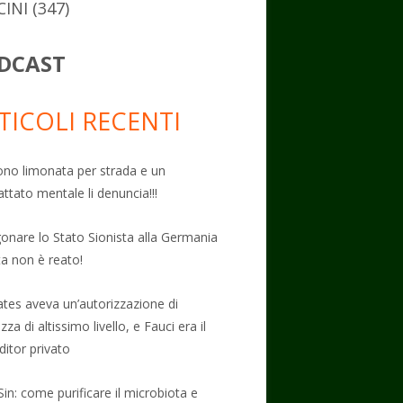
CINI
(347)
DCAST
TICOLI RECENTI
no limonata per strada e un
attato mentale li denuncia!!!
onare lo Stato Sionista alla Germania
ta non è reato!
Gates aveva un’autorizzazione di
zza di altissimo livello, e Fauci era il
ditor privato
Sin: come purificare il microbiota e