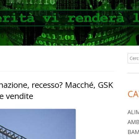
Ricer
Ba
per:
lat
agnazione, recesso? Macché, GSK
pri
CA
e vendite
ALI
AMB
BAM