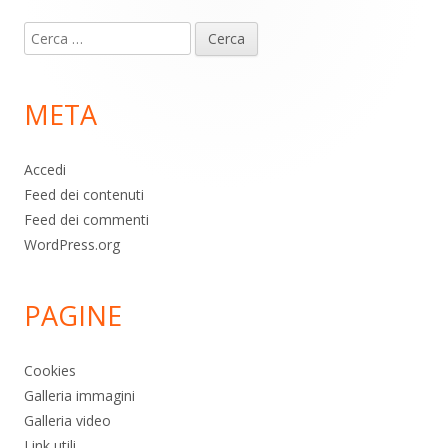
Contenuto
Ricerca
piè
per:
di
META
pagina
Accedi
Feed dei contenuti
Feed dei commenti
WordPress.org
PAGINE
Cookies
Galleria immagini
Galleria video
Link utili