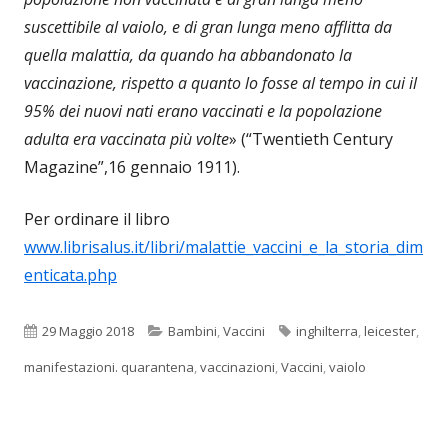
suscettibile al vaiolo, e di gran lunga meno afflitta da
quella malattia, da quando ha abbandonato la
vaccinazione, rispetto a quanto lo fosse al tempo in cui il
95% dei nuovi nati erano vaccinati e la popolazione
adulta era vaccinata più volte
» (“Twentieth Century
Magazine”,16 gennaio 1911).
Per ordinare il libro
www.librisalus.it/libri/malattie_vaccini_e_la_storia_dim
enticata.php
Pubblicato
Categorie
Tag
29 Maggio 2018
Bambini
,
Vaccini
inghilterra
,
leicester
,
manifestazioni. quarantena
,
vaccinazioni
,
Vaccini
,
vaiolo