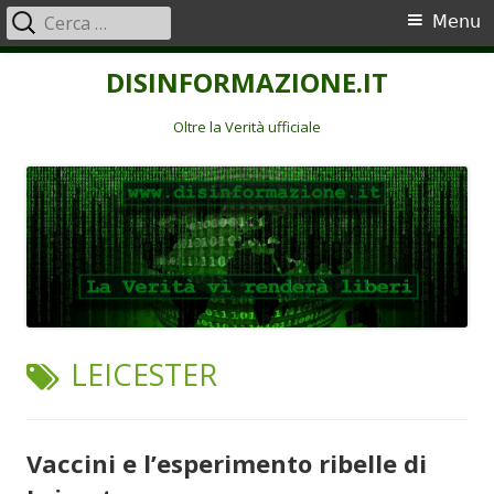
Ricerca
Menu
Menu
per:
principale
Vai
DISINFORMAZIONE.IT
al
contenuto
Oltre la Verità ufficiale
TAG:
LEICESTER
Vaccini e l’esperimento ribelle di