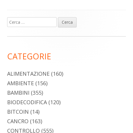
Ricerca
Barra
per:
laterale
principale
CATEGORIE
ALIMENTAZIONE
(160)
AMBIENTE
(156)
BAMBINI
(355)
BIODECODIFICA
(120)
BITCOIN
(14)
CANCRO
(163)
CONTROLLO
(555)