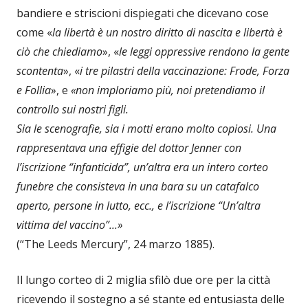
bandiere e striscioni dispiegati che dicevano cose
come «
la libertà è un nostro diritto di nascita e libertà è
ciò che chiediamo
», «
le leggi oppressive rendono la gente
scontenta
», «
i tre pilastri della vaccinazione: Frode, Forza
e Follia
», e
«non imploriamo più, noi pretendiamo il
controllo sui nostri figli.
Sia le scenografie, sia i motti erano molto copiosi. Una
rappresentava una effigie del dottor Jenner con
l’iscrizione “infanticida”, un’altra era un intero corteo
funebre che consisteva in una bara su un catafalco
aperto, persone in lutto, ecc., e l’iscrizione “Un’altra
vittima del vaccino”...»
(“The Leeds Mercury”, 24 marzo 1885).
Il lungo corteo di 2 miglia sfilò due ore per la città
ricevendo il sostegno a sé stante ed entusiasta delle