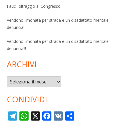
Fauci: oltraggio al Congresso
Vendono limonata per strada e un disadattato mentale li
denuncia!
Vendono limonata per strada e un disadattato mentale li
denuncia!!!
ARCHIVI
Archivi
CONDIVIDI
T
W
X
F
V
C
el
h
ac
K
o