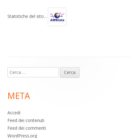
e
at
e
n
gr
s
b
di
Statistiche del sito…
a
A
o
vi
m
p
o
di
p
k
Contenuto
Ricerca
piè
per:
di
META
pagina
Accedi
Feed dei contenuti
Feed dei commenti
WordPress.org