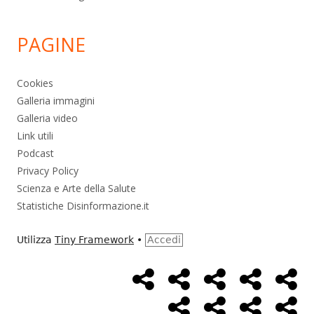
PAGINE
Cookies
Galleria immagini
Galleria video
Link utili
Podcast
Privacy Policy
Scienza e Arte della Salute
Statistiche Disinformazione.it
Utilizza
Tiny Framework
•
Accedi
Home
Alimentazione
Ambiente
Bambini
Bio
Menù
Page
social
Cancro
Controllo
Economia
Eso