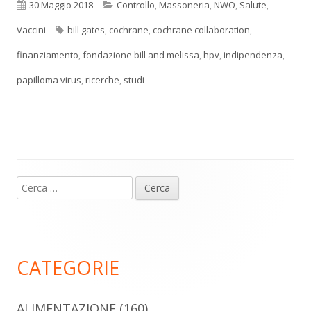
Pubblicato
Categorie
30 Maggio 2018
Controllo
,
Massoneria
,
NWO
,
Salute
,
Tag
Vaccini
bill gates
,
cochrane
,
cochrane collaboration
,
finanziamento
,
fondazione bill and melissa
,
hpv
,
indipendenza
,
papilloma virus
,
ricerche
,
studi
Ricerca
Barra
per:
laterale
principale
CATEGORIE
ALIMENTAZIONE
(160)