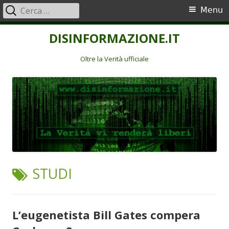
Ricerca
Menu
Menu
per:
principale
Vai
DISINFORMAZIONE.IT
al
contenuto
Oltre la Verità ufficiale
TAG:
STUDI
L’eugenetista Bill Gates compera