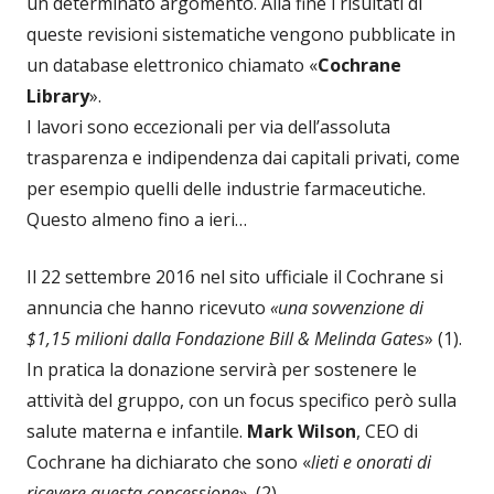
un determinato argomento. Alla fine i risultati di
queste revisioni sistematiche vengono pubblicate in
un database elettronico chiamato «
Cochrane
Library
».
I lavori sono eccezionali per via dell’assoluta
trasparenza e indipendenza dai capitali privati, come
per esempio quelli delle industrie farmaceutiche.
Questo almeno fino a ieri…
Il 22 settembre 2016 nel sito ufficiale il Cochrane si
annuncia che hanno ricevuto
«una sovvenzione di
$1,15 milioni dalla Fondazione Bill & Melinda Gates
» (1).
In pratica la donazione servirà per sostenere le
attività del gruppo, con un focus specifico però sulla
salute materna e infantile.
Mark Wilson
, CEO di
Cochrane ha dichiarato che sono «
lieti e onorati di
ricevere questa concessione
». (2)