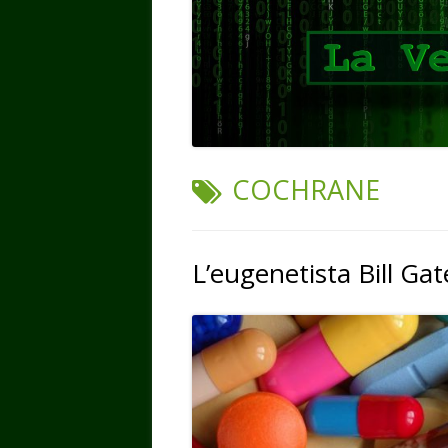
TAG:
COCHRANE
L’eugenetista Bill G