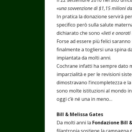
Il 22 settembre 2016 nel sito uffic
«una sovvenzione di $1,15 milioni da
In pratica la donazione servirà pe
specifico però sulla salute materna
dichiarato che sono «
lieti e onorat
Forse ad essere più felici saranno 
finalmente a togliersi una spina 
impiantata da molti anni.
Cochrane infatti ha sempre dato mo
imparzialità e per le revisioni si
dimostravano l’incompletezza e la fa
sono molte istituzioni al mondo in
oggi c’è né una in meno…
Bill & Melissa Gates
Da molti anni la
Fondazione Bill 
filantropia sostiene la campagna d