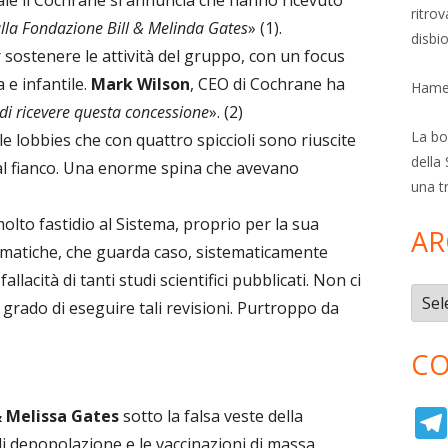
iale il Cochrane si annuncia che hanno ricevuto
ritro
lla Fondazione Bill & Melinda Gates
» (1).
disbi
r sostenere le attività del gruppo, con un focus
 e infantile.
Mark Wilson
, CEO di Cochrane ha
Hamer
i di ricevere questa concessione
». (2)
La bol
le lobbies che con quattro spiccioli sono riuscite
della 
dal fianco. Una enorme spina che avevano
una t
lto fastidio al Sistema, proprio per la sua
AR
stematiche, che guarda caso, sistematicamente
llacità di tanti studi scientifici pubblicati. Non ci
Archi
 grado di eseguire tali revisioni. Purtroppo da
CO
& Melissa Gates
sotto la falsa veste della
i depopolazione e le vaccinazioni di massa.