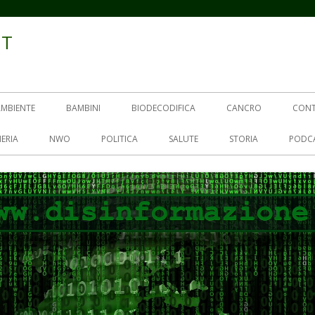
IT
AMBIENTE
BAMBINI
BIODECODIFICA
CANCRO
CON
ERIA
NWO
POLITICA
SALUTE
STORIA
PODC