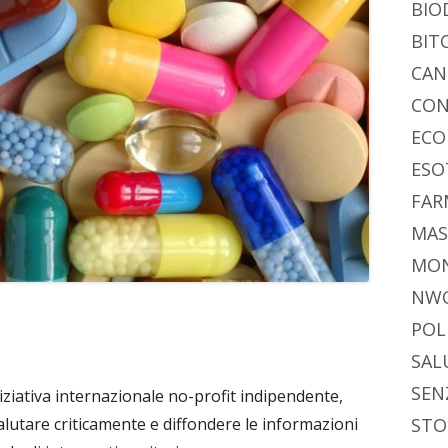
BIO
BIT
CAN
CON
ECO
ESO
FAR
MAS
MO
NW
POL
SAL
SEN
iziativa internazionale no-profit indipendente,
STO
alutare criticamente e diffondere le informazioni