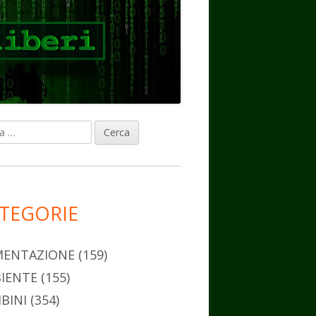
ca
rra
erale
ncipale
TEGORIE
MENTAZIONE
(159)
IENTE
(155)
BINI
(354)