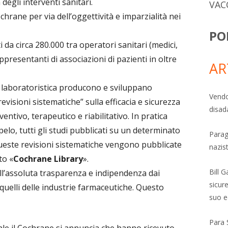
a degli interventi sanitari.
VAC
rane per via dell’oggettività e imparzialità nei
PO
da circa 280.000 tra operatori sanitari (medici,
appresentanti di associazioni di pazienti in oltre
AR
 laboratoristica producono e sviluppano
Vendo
evisioni sistematiche” sulla efficacia e sicurezza
disad
ventivo, terapeutico e riabilitativo. In pratica
elo, tutti gli studi pubblicati su un determinato
Parag
 queste revisioni sistematiche vengono pubblicate
nazis
to «
Cochrane Library
».
Bill 
ell’assoluta trasparenza e indipendenza dai
sicure
 quelli delle industrie farmaceutiche. Questo
suo e
Para 