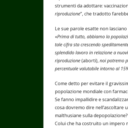
strumenti da adottare: vaccinazion
riproduzione
”, che tradotto farebbe
Le sue parole esatte non lasciano 
«
Prima di tutto, abbiamo la popolazio
tale cifra sta crescendo speditamente
splendido lavoro in relazione a nuovi v
riproduzione
(aborti),
noi potremo p
percentuale valutabile intorno al 15
Come detto per evitare il gravissi
popolazione mondiale con farmaci/
Se fanno impallidire e scandalizzare
cosa dovremo dire nell’ascoltare u
malthusiane sulla depopolazione?
Colui che ha costruito un impero m