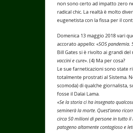
non sono certo ad impatto zero nel
radical chic. La realtà è molto div
eugenetista con la fissa per il cont
Domenica 13 maggio 2018 vari quot
accorato appello: «
SOS pandemia. S
Bill Gates si è rivolto ai grandi d
vaccini e cure
». (4) Ma per cosa?
Le sue farneticazioni sono state 
totalmente prostrati al Sistema. 
scomoda) di qualche giornalista, 
fosse il Dalai Lama.
«
Se la storia ci ha insegnato qualco
seminerà la morte
.
Quest’anno ricorr
circa 50 milioni di persone in tutto i
patogeno altamente contagioso e letal