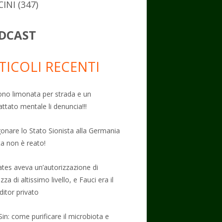
CINI
(347)
DCAST
TICOLI RECENTI
no limonata per strada e un
attato mentale li denuncia!!!
onare lo Stato Sionista alla Germania
ta non è reato!
Gates aveva un’autorizzazione di
zza di altissimo livello, e Fauci era il
ditor privato
Sin: come purificare il microbiota e