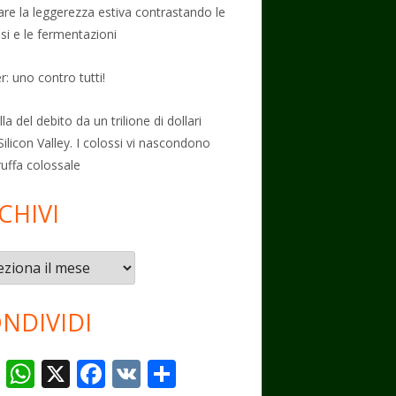
vare la leggerezza estiva contrastando le
osi e le fermentazioni
: uno contro tutti!
la del debito da un trilione di dollari
Silicon Valley. I colossi vi nascondono
ruffa colossale
CHIVI
vi
NDIVIDI
T
W
X
F
V
C