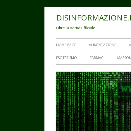
Vai
DISINFORMAZIONE.
al
contenuto
Oltre la Verità ufficiale
Menu
HOME PAGE
ALIMENTAZIONE
principale
ESOTERISMO
FARMACI
MASSON