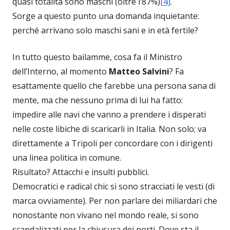
quasi totalità sono maschi (oltre l’87%)
[4]
.
Sorge a questo punto una domanda inquietante:
perché arrivano solo maschi sani e in età fertile?
In tutto questo bailamme, cosa fa il Ministro
dell’Interno, al momento
Matteo Salvini
? Fa
esattamente quello che farebbe una persona sana di
mente, ma che nessuno prima di lui ha fatto:
impedire alle navi che vanno a prendere i disperati
nelle coste libiche di scaricarli in Italia. Non solo; va
direttamente a Tripoli per concordare con i dirigenti
una linea politica in comune.
Risultato? Attacchi e insulti pubblici.
Democratici e radical chic si sono stracciati le vesti (di
marca ovviamente). Per non parlare dei miliardari che
nonostante non vivano nel mondo reale, si sono
scandalizzati per la chiusura dei porti. Dove sta il