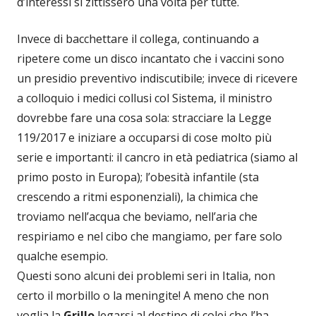
d’interessi si zittissero una volta per tutte.
Invece di bacchettare il collega, continuando a
ripetere come un disco incantato che i vaccini sono
un presidio preventivo indiscutibile; invece di ricevere
a colloquio i medici collusi col Sistema, il ministro
dovrebbe fare una cosa sola: stracciare la Legge
119/2017 e iniziare a occuparsi di cose molto più
serie e importanti: il cancro in età pediatrica (siamo al
primo posto in Europa); l’obesità infantile (sta
crescendo a ritmi esponenziali), la chimica che
troviamo nell’acqua che beviamo, nell’aria che
respiriamo e nel cibo che mangiamo, per fare solo
qualche esempio.
Questi sono alcuni dei problemi seri in Italia, non
certo il morbillo o la meningite! A meno che non
voglia la
Grillo
legarsi al destino di colei che l’ha