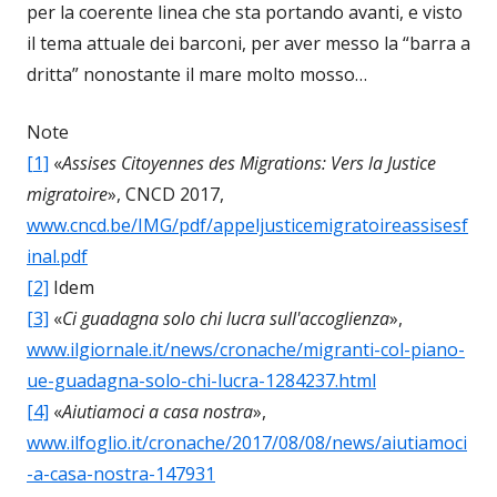
per la coerente linea che sta portando avanti, e visto
il tema attuale dei barconi, per aver messo la “barra a
dritta” nonostante il mare molto mosso…
Note
[1]
«
Assises Citoyennes des Migrations: Vers la Justice
migratoire
», CNCD 2017,
www.cncd.be/IMG/pdf/appeljusticemigratoireassisesf
inal.pdf
[2]
Idem
[3]
«
Ci guadagna solo chi lucra sull'accoglienza
»,
www.ilgiornale.it/news/cronache/migranti-col-piano-
ue-guadagna-solo-chi-lucra-1284237.html
[4]
«
Aiutiamoci a casa nostra
»,
www.ilfoglio.it/cronache/2017/08/08/news/aiutiamoci
-a-casa-nostra-147931