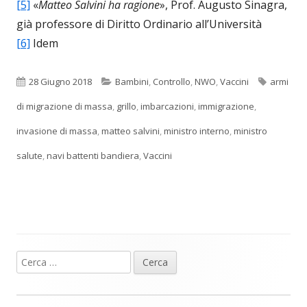
[5]
«
Matteo Salvini ha ragione
», Prof. Augusto Sinagra,
già professore di Diritto Ordinario all’Università
[6]
Idem
Pubblicato
Categorie
Tag
28 Giugno 2018
Bambini
,
Controllo
,
NWO
,
Vaccini
armi
di migrazione di massa
,
grillo
,
imbarcazioni
,
immigrazione
,
invasione di massa
,
matteo salvini
,
ministro interno
,
ministro
salute
,
navi battenti bandiera
,
Vaccini
Ricerca
Barra
per:
laterale