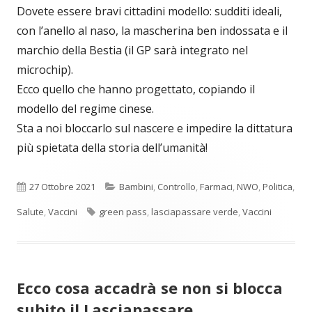
Dovete essere bravi cittadini modello: sudditi ideali,
con l’anello al naso, la mascherina ben indossata e il
marchio della Bestia (il GP sarà integrato nel
microchip).
Ecco quello che hanno progettato, copiando il
modello del regime cinese.
Sta a noi bloccarlo sul nascere e impedire la dittatura
più spietata della storia dell’umanità!
Pubblicato
Categorie
27 Ottobre 2021
Bambini
,
Controllo
,
Farmaci
,
NWO
,
Politica
,
Tag
Salute
,
Vaccini
green pass
,
lasciapassare verde
,
Vaccini
Ecco cosa accadrà se non si blocca
subito il Lasciapassare…