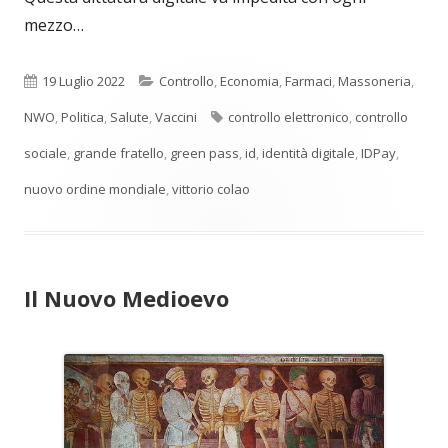
mezzo…
Pubblicato
Categorie
19 Luglio 2022
Controllo
,
Economia
,
Farmaci
,
Massoneria
,
Tag
NWO
,
Politica
,
Salute
,
Vaccini
controllo elettronico
,
controllo
sociale
,
grande fratello
,
green pass
,
id
,
identità digitale
,
IDPay
,
nuovo ordine mondiale
,
vittorio colao
Il Nuovo Medioevo