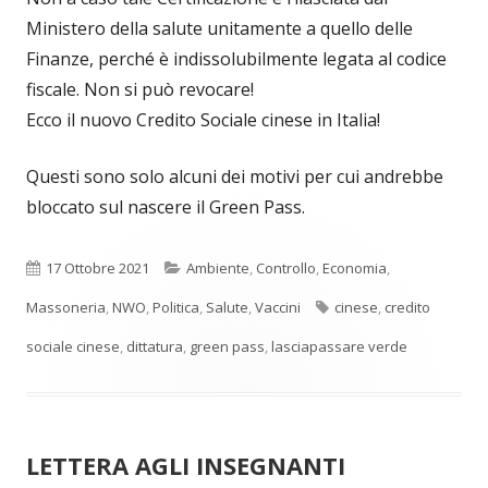
Ministero della salute unitamente a quello delle
Finanze, perché è indissolubilmente legata al codice
fiscale. Non si può revocare!
Ecco il nuovo Credito Sociale cinese in Italia!
Questi sono solo alcuni dei motivi per cui andrebbe
bloccato sul nascere il Green Pass.
Pubblicato
Categorie
17 Ottobre 2021
Ambiente
,
Controllo
,
Economia
,
Tag
Massoneria
,
NWO
,
Politica
,
Salute
,
Vaccini
cinese
,
credito
sociale cinese
,
dittatura
,
green pass
,
lasciapassare verde
LETTERA AGLI INSEGNANTI