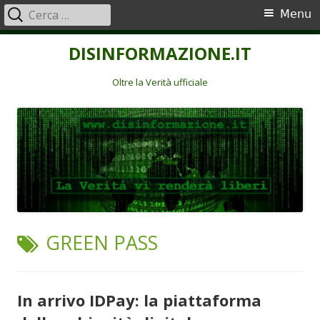
Ricerca
Menu
Menu
per:
principale
Vai
DISINFORMAZIONE.IT
al
contenuto
Oltre la Verità ufficiale
TAG:
GREEN PASS
In arrivo IDPay: la piattaforma