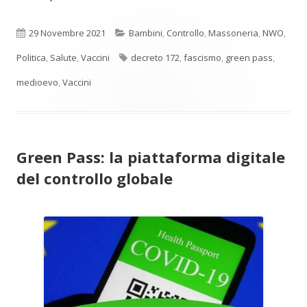
Pubblicato
Categorie
29 Novembre 2021
Bambini
,
Controllo
,
Massoneria
,
NWO
,
Tag
Politica
,
Salute
,
Vaccini
decreto 172
,
fascismo
,
green pass
,
medioevo
,
Vaccini
Green Pass: la piattaforma digitale
del controllo globale