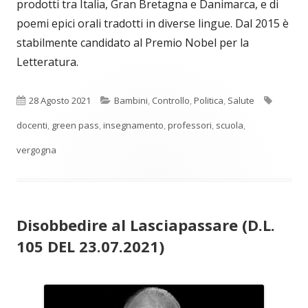
prodotti tra Italia, Gran Bretagna e Danimarca, e di
poemi epici orali tradotti in diverse lingue. Dal 2015 è
stabilmente candidato al Premio Nobel per la
Letteratura.
Pubblicato
Categorie
Tag
28 Agosto 2021
Bambini
,
Controllo
,
Politica
,
Salute
docenti
,
green pass
,
insegnamento
,
professori
,
scuola
,
vergogna
Disobbedire al Lasciapassare (D.L.
105 DEL 23.07.2021)