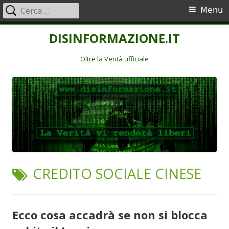
Ricerca
Menu
Menu
per:
principale
Vai
DISINFORMAZIONE.IT
al
contenuto
Oltre la Verità ufficiale
TAG:
CREDITO SOCIALE CINESE
Ecco cosa accadrà se non si blocca