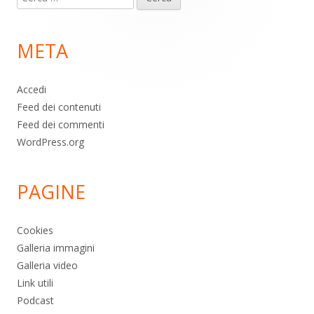
piè
per:
di
META
pagina
Accedi
Feed dei contenuti
Feed dei commenti
WordPress.org
PAGINE
Cookies
Galleria immagini
Galleria video
Link utili
Podcast