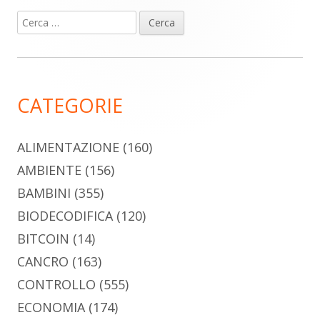
Ricerca
Barra
per:
laterale
principale
CATEGORIE
ALIMENTAZIONE
(160)
AMBIENTE
(156)
BAMBINI
(355)
BIODECODIFICA
(120)
BITCOIN
(14)
CANCRO
(163)
CONTROLLO
(555)
ECONOMIA
(174)