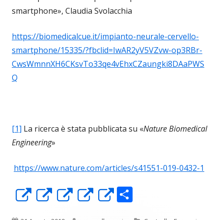
smartphone», Claudia Svolacchia
https://biomedicalcue.it/impianto-neurale-cervello-
smartphone/15335/?fbclid=IwAR2yV5VZvw-op3RBr-
CwsWmnnXH6CKsvTo33qe4vEhxCZaungki8DAaPWS
Q
[1]
La ricerca è stata pubblicata su «
Nature Biomedical
Engineering
»
https://www.nature.com/articles/s41551-019-0432-1
C
Apre
Apre
Apre
Apre
Apre
o
in
in
in
in
in