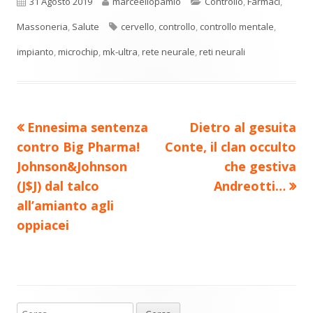
n
una
una
una
una
una
Pubblicato
Autore
Categorie
31 Agosto 2019
marceellopamio
Controllo
,
Farmaci
,
di
nuova
nuova
nuova
nuova
nuova
Tag
Massoneria
,
Salute
cervello
,
controllo
,
controllo mentale
,
vi
finestra
finestra
finestra
finestra
finestra
impianto
,
microchip
,
mk-ultra
,
rete neurale
,
reti neurali
di
Precedente
Nuovo
Ennesima sentenza
Dietro al gesuita
Navigazione
articolo:
articolo:
contro Big Pharma!
Conte, il clan occulto
articoli
Johnson&Johnson
che gestiva
(J$J) dal talco
Andreotti…
all’amianto agli
oppiacei
Ricerca