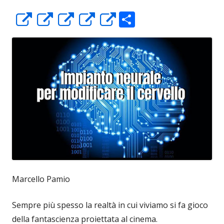
C
Apre
Apre
Apre
Apre
Apre
o
in
in
in
in
in
n
una
una
una
una
una
di
nuova
nuova
nuova
nuova
nuova
vi
finestra
finestra
finestra
finestra
finestra
di
Marcello Pamio
Sempre più spesso la realtà in cui viviamo si fa gioco
della fantascienza proiettata al cinema.