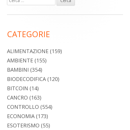
Barra
per:
laterale
principale
CATEGORIE
ALIMENTAZIONE
(159)
AMBIENTE
(155)
BAMBINI
(354)
BIODECODIFICA
(120)
BITCOIN
(14)
CANCRO
(163)
CONTROLLO
(554)
ECONOMIA
(173)
ESOTERISMO
(55)