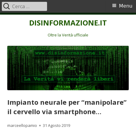
Ricerca
Menu
Menu
per:
principale
Vai
DISINFORMAZIONE.IT
al
contenuto
Oltre la Verità ufficiale
Impianto neurale per “manipolare”
il cervello via smartphone…
Autore
Pubblicato
marceellopamio
31 Agosto 2019