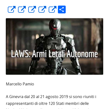
C
Apre
Apre
Apre
Apre
Apre
o
in
in
in
in
in
n
una
una
una
una
una
di
nuova
nuova
nuova
nuova
nuova
vi
finestra
finestra
finestra
finestra
finestra
di
Marcello Pamio
A Ginevra dal 20 al 21 agosto 2019 si sono riuniti i
rappresentanti di oltre 120 Stati membri delle