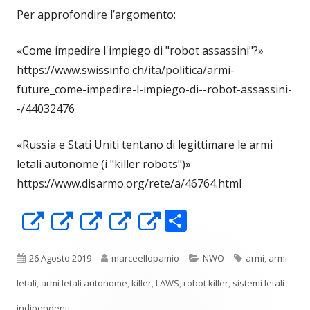
Per approfondire l’argomento:
«Come impedire l'impiego di "robot assassini"?»
https://www.swissinfo.ch/ita/politica/armi-
future_come-impedire-l-impiego-di--robot-assassini-
-/44032476
«Russia e Stati Uniti tentano di legittimare le armi
letali autonome (i "killer robots")»
https://www.disarmo.org/rete/a/46764.html
C
Apre
Apre
Apre
Apre
Apre
o
in
in
in
in
in
n
una
una
una
una
una
Pubblicato
Autore
Categorie
Tag
26 Agosto 2019
marceellopamio
NWO
armi
,
armi
di
nuova
nuova
nuova
nuova
nuova
letali
,
armi letali autonome
,
killer
,
LAWS
,
robot killer
,
sistemi letali
vi
finestra
finestra
finestra
finestra
finestra
indipendenti