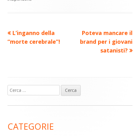
di
Precedente
Nuovo
L’inganno della
Poteva mancare il
Navigazione
articolo:
articolo:
“morte cerebrale”!
brand per i giovani
articoli
satanisti?
Ricerca
Barra
per:
laterale
principale
CATEGORIE