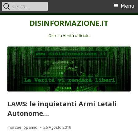
Ricerca
Menu
Menu
per:
principale
Vai
DISINFORMAZIONE.IT
al
contenuto
Oltre la Verità ufficiale
LAWS: le inquietanti Armi Letali
Autonome…
Autore
Pubblicato
marceellopamio
26 Agosto 2019