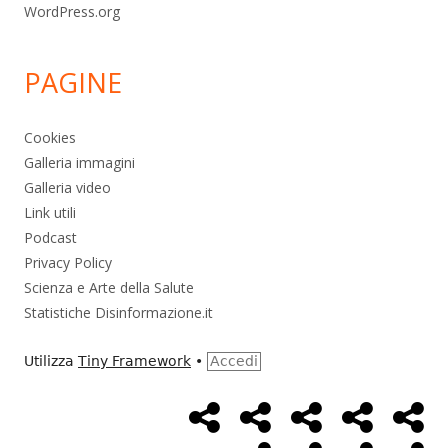
WordPress.org
PAGINE
Cookies
Galleria immagini
Galleria video
Link utili
Podcast
Privacy Policy
Scienza e Arte della Salute
Statistiche Disinformazione.it
Utilizza
Tiny Framework
•
Accedi
Home
Alimentazione
Ambiente
Bambini
Bio
Menù
Page
social
Cancro
Controllo
Economia
Eso