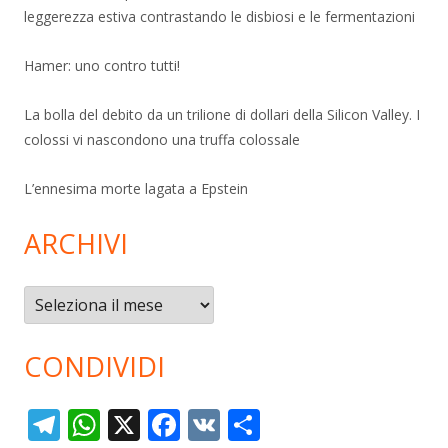
leggerezza estiva contrastando le disbiosi e le fermentazioni
Hamer: uno contro tutti!
La bolla del debito da un trilione di dollari della Silicon Valley. I
colossi vi nascondono una truffa colossale
L’ennesima morte lagata a Epstein
ARCHIVI
Archivi
CONDIVIDI
T
W
X
F
V
C