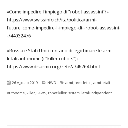
«Come impedire l'impiego di "robot assassini"?»
https://www.swissinfo.ch/ita/politica/armi-
future_come-impedire-l-impiego-di--robot-assassini-
-/44032476
«Russia e Stati Uniti tentano di legittimare le armi
letali autonome (i "killer robots")»
https://www.disarmo.org/rete/a/46764.html
Pubblicato
Categorie
Tag
26 Agosto 2019
NWO
armi
,
armi letali
,
armi letali
autonome
,
killer
,
LAWS
,
robot killer
,
sistemi letali indipendenti