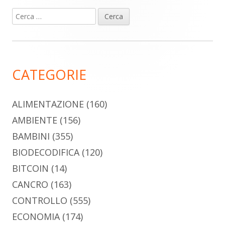
Ricerca
Barra
per:
laterale
principale
CATEGORIE
ALIMENTAZIONE
(160)
AMBIENTE
(156)
BAMBINI
(355)
BIODECODIFICA
(120)
BITCOIN
(14)
CANCRO
(163)
CONTROLLO
(555)
ECONOMIA
(174)