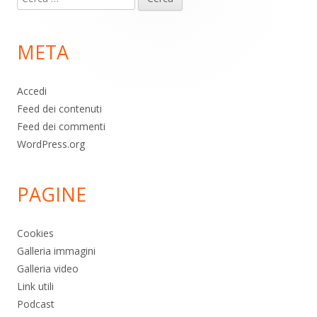
piè
per:
di
META
pagina
Accedi
Feed dei contenuti
Feed dei commenti
WordPress.org
PAGINE
Cookies
Galleria immagini
Galleria video
Link utili
Podcast