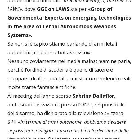
autonomi di armi letali”: «
Second meeting of the GGE on
LAWS
», dove
GGE on LAWS
sta per «
Group of
Governmental Experts on emerging technologies
in the area of Lethal Autonomous Weapons
Systems
».
Se non si è capito stiamo parlando di armi letali
autonome, cioè di «robot assassini»!
Nessuno ovviamente nei media mainstream ne parla,
perché l’ordine di scuderia è quello di tacere e
occuparsi di altro, ma tali armi stanno rendendo reali
molte trame fantascientifiche.
Al meeting dell’anno scorso
Sabrina Dallafior
,
ambasciatrice svizzera presso l’ONU, responsabile
del disarmo, ha dichiarato alla televisione svizzera
SRF: «
in termini di armi autonome, dobbiamo decidere
se possiamo delegare a una macchina la decisione della