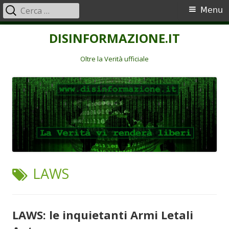
Ricerca
Menu
Menu
per:
principale
Vai
DISINFORMAZIONE.IT
al
contenuto
Oltre la Verità ufficiale
TAG:
LAWS
LAWS: le inquietanti Armi Letali