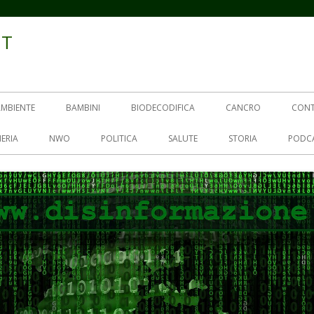
IT
AMBIENTE
BAMBINI
BIODECODIFICA
CANCRO
CON
ERIA
NWO
POLITICA
SALUTE
STORIA
PODC