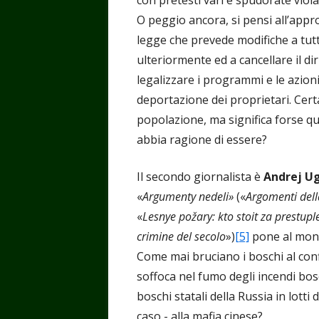
O peggio ancora, si pensi all’appr
legge che prevede modifiche a tutta
ulteriormente ed a cancellare il dir
legalizzare i programmi e le azioni
deportazione dei proprietari. Cert
popolazione, ma significa forse q
abbia ragione di essere?
Il secondo giornalista è
Andrej U
«
Argumenty nedeli»
(«
Argomenti dell
«
Lesnye po
žary: kto stoit za prestup
crimine del secolo
»)
[5]
pone al mond
Come mai bruciano i boschi al con
soffoca nel fumo degli incendi bos
boschi statali della Russia in lott
caso - alla mafia cinese?