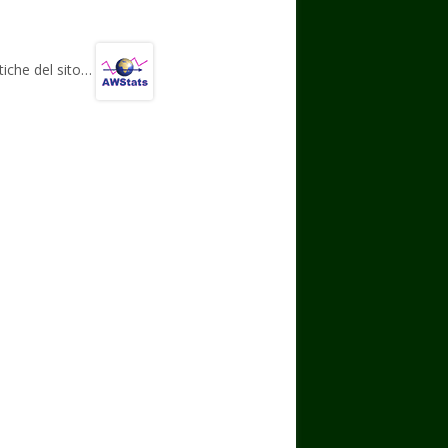
el
h
ac
K
o
e
at
e
n
gr
s
b
di
stiche del sito…
a
A
o
vi
m
p
o
di
p
k