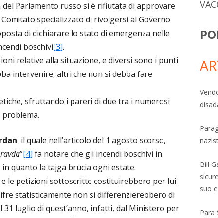
VAC
a del Parlamento russo si è rifiutata di approvare
 Comitato specializzato di rivolgersi al Governo
PO
posta di dichiarare lo stato di emergenza nelle
incendi boschivi
[3]
.
ni relative alla situazione, e diversi sono i punti
AR
ebba intervenire, altri che non si debba fare
Vendo
tiche, sfruttando i pareri di due tra i numerosi
disad
ul problema.
Parag
rdan
, il quale nell’articolo del 1 agosto scorso,
nazis
Pravda
”
[4]
fa notare che gli incendi boschivi in
Bill 
in quanto la tajga brucia ogni estate.
sicure
 e le petizioni sottoscritte costituirebbero per lui
suo e
cifre statisticamente non si differenzierebbero di
 31 luglio di quest’anno, infatti, dal Ministero per
Para 