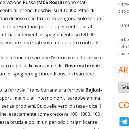
ederazione Russa (
M
Č
S Rossii
) sono stati
ritro
mento di incendi boschivi su 107.000 ettari di
disbi
ettari di bosco che bruciano vengono solo tenuti
Hamer
di non presentano pericolo per centri abitati.
fettuati interventi di spegnimento su 64.000
La bol
 incendiati sono stati solo tenuti sotto controllo.
della 
una t
 e infondato sarebbe l’isterismo sull’allarme di
iato dopo la dichiarazione del
Governatore di
AR
are di spegnere gli incendi boschivi sarebbe
o.
Archi
o la ferrovia Transiberiana e la ferrovia
Bajkal-
oporti, ma più all’interno non ci sarebbe anima
CO
o senza problemi. Su quelle verdi distese - dice il
rgine, esattamente come cresceva 100, 1000, 100
esta brucia e poi in un periodo (insignificante