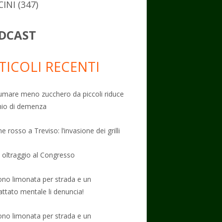
CINI
(347)
DCAST
TICOLI RECENTI
mare meno zucchero da piccoli riduce
schio di demenza
e rosso a Treviso: l’invasione dei grilli
: oltraggio al Congresso
no limonata per strada e un
attato mentale li denuncia!
no limonata per strada e un