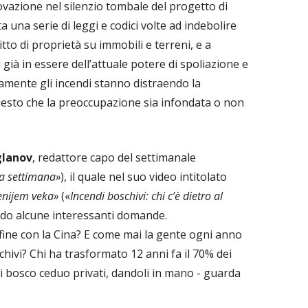
ovazione nel silenzio tombale del progetto di
 una serie di leggi e codici volte ad indebolire
itto di proprietà su immobili e terreni, e a
 già in essere dell’attuale potere di spoliazione e
amente gli incendi stanno distraendo la
uesto che la preoccupazione sia infondata o non
glanov
, redattore capo del settimanale
a settimana»
), il quale nel suo video intitolato
lenijem veka»
(«
Incendi boschivi: chi c’è dietro al
o alcune interessanti domande.
fine con la Cina? E come mai la gente ogni anno
chivi? Chi ha trasformato 12 anni fa il 70% dei
i di bosco ceduo privati, dandoli in mano - guarda