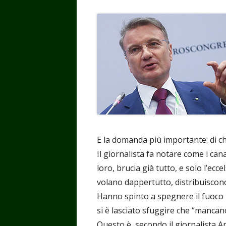
E la domanda più importante: di ch
Il giornalista fa notare come i cana
loro, brucia già tutto, e solo l’ecc
volano dappertutto, distribuiscono 
Hanno spinto a spegnere il fuoco i
si è lasciato sfuggire che “mancano
Questo è, secondo il giornalista An