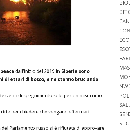
BIO
BIT
CAN
CON
ECO
ESO
FAR
MAS
npeace
dall’inizio del 2019
in Siberia sono
MO
i di ettari di bosco, e ne stanno bruciando
NW
POL
nterventi di spegnimento solo per un miserrimo
SAL
ritte per chiedere che vengano effettuati
SEN
STO
a del Parlamento russo si è rifiutata di approvare