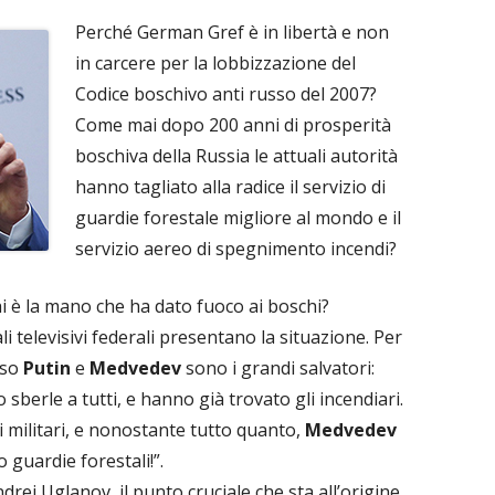
Perché German Gref è in libertà e non
in carcere per la lobbizzazione del
Codice boschivo anti russo del 2007?
Come mai dopo 200 anni di prosperità
boschiva della Russia le attuali autorità
hanno tagliato alla radice il servizio di
guardie forestale migliore al mondo e il
servizio aereo di spegnimento incendi?
i è la mano che ha dato fuoco ai boschi?
li televisivi federali presentano la situazione. Per
elso
Putin
e
Medvedev
sono i grandi salvatori:
sberle a tutti, e hanno già trovato gli incendiari.
 militari, e nonostante tutto quanto,
Medvedev
 guardie forestali!”.
drej Uglanov, il punto cruciale che sta all’origine