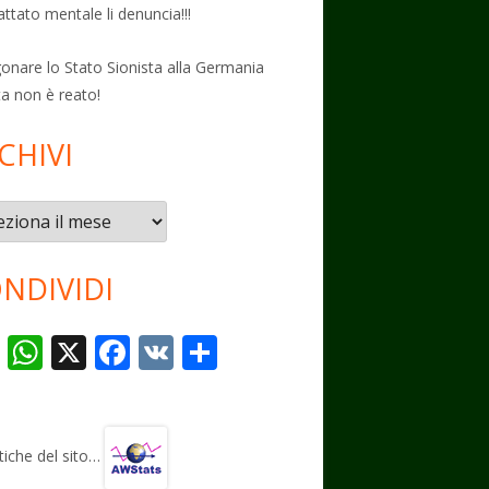
attato mentale li denuncia!!!
onare lo Stato Sionista alla Germania
ta non è reato!
CHIVI
vi
NDIVIDI
T
W
X
F
V
C
el
h
ac
K
o
e
at
e
n
gr
s
b
di
stiche del sito…