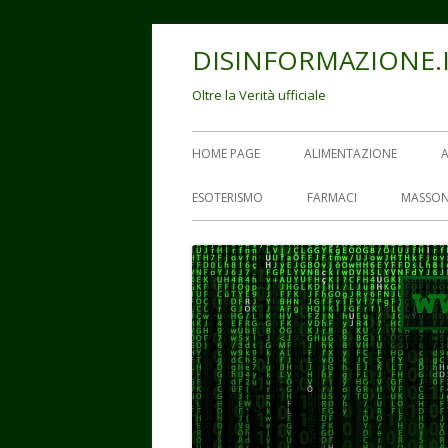
Vai
DISINFORMAZIONE.
al
contenuto
Oltre la Verità ufficiale
Menu
HOME PAGE
ALIMENTAZIONE
principale
ESOTERISMO
FARMACI
MASSON