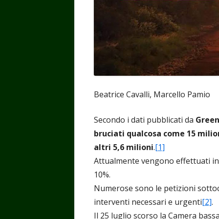
Beatrice Cavalli, Marcello Pamio
Secondo i dati pubblicati da
Gree
bruciati qualcosa come 15 milion
altri 5,6 milioni
.
[1]
Attualmente vengono effettuati i
10%.
Numerose sono le petizioni sottoc
interventi necessari e urgenti
[2]
.
Il 25 luglio scorso la Camera bass