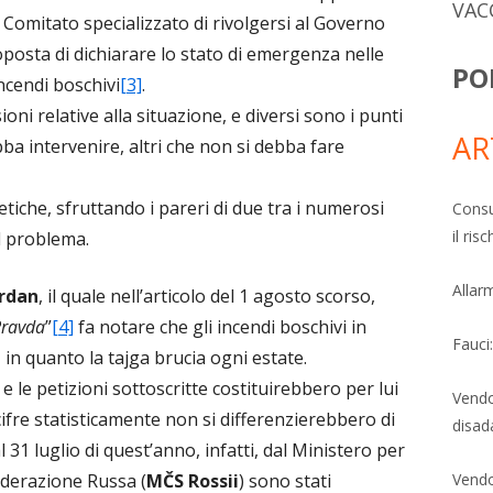
VAC
 Comitato specializzato di rivolgersi al Governo
posta di dichiarare lo stato di emergenza nelle
PO
incendi boschivi
[3]
.
ni relative alla situazione, e diversi sono i punti
AR
ebba intervenire, altri che non si debba fare
tiche, sfruttando i pareri di due tra i numerosi
Consu
il ri
ul problema.
Allarm
rdan
, il quale nell’articolo del 1 agosto scorso,
Pravda
”
[4]
fa notare che gli incendi boschivi in
Fauci
in quanto la tajga brucia ogni estate.
 e le petizioni sottoscritte costituirebbero per lui
Vendo
cifre statisticamente non si differenzierebbero di
disad
 31 luglio di quest’anno, infatti, dal Ministero per
ederazione Russa (
M
Č
S Rossii
) sono stati
Vendo