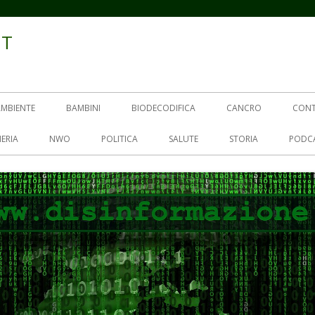
IT
AMBIENTE
BAMBINI
BIODECODIFICA
CANCRO
CON
ERIA
NWO
POLITICA
SALUTE
STORIA
PODC