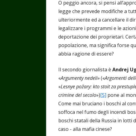
O peggio ancora, si pensi all’appr
legge che prevede modifiche a tutta
ulteriormente ed a cancellare il dir
legalizzare i programmi e le azioni
deportazione dei proprietari. Cert
popolazione, ma significa forse q
abbia ragione di essere?
Il secondo giornalista è
Andrej U
«
Argumenty nedeli»
(«
Argomenti dell
«
Lesnye po
žary: kto stoit za prestup
crimine del secolo
»)
[5]
pone al mond
Come mai bruciano i boschi al con
soffoca nel fumo degli incendi bos
boschi statali della Russia in lott
caso - alla mafia cinese?