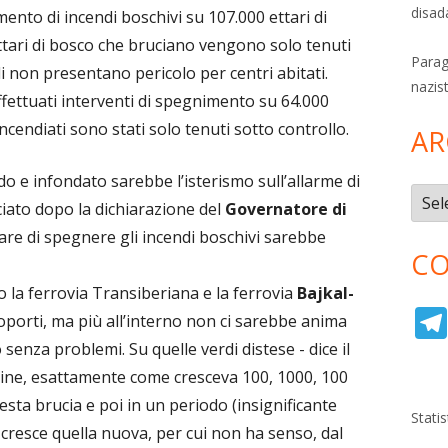
disad
mento di incendi boschivi su 107.000 ettari di
ettari di bosco che bruciano vengono solo tenuti
Parag
di non presentano pericolo per centri abitati.
nazis
fettuati interventi di spegnimento su 64.000
 incendiati sono stati solo tenuti sotto controllo.
AR
 e infondato sarebbe l’isterismo sull’allarme di
Archi
iato dopo la dichiarazione del
Governatore di
are di spegnere gli incendi boschivi sarebbe
CO
o.
o la ferrovia Transiberiana e la ferrovia
Bajkal-
oporti, ma più all’interno non ci sarebbe anima
o senza problemi. Su quelle verdi distese - dice il
rgine, esattamente come cresceva 100, 1000, 100
esta brucia e poi in un periodo (insignificante
Stati
ni cresce quella nuova, per cui non ha senso, dal