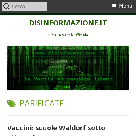
Ricerca
Menu
Menu
per:
principale
Vai
DISINFORMAZIONE.IT
al
contenuto
Oltre la Verità ufficiale
TAG:
PARIFICATE
Vaccini: scuole Waldorf sotto