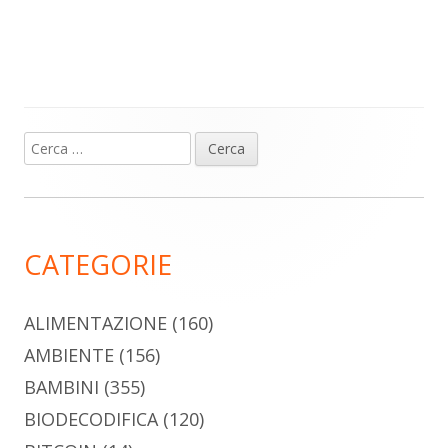
Ricerca
Barra
per:
laterale
principale
CATEGORIE
ALIMENTAZIONE
(160)
AMBIENTE
(156)
BAMBINI
(355)
BIODECODIFICA
(120)