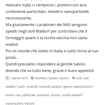
mancare nulla, ci riempiono i polmoni con aria
contenente particolato, metalli e nanoparticelle
neurotossiche.
Ma giustamente i carabinieri dei NAS vengono
spediti negli asili Waldorf per controllare che il
formaggio quark o la ricotta vaccina non siano
scaduti.
Poi mi ricordo che siamo in Italia, e tutto torna al suo
posto...
Quindi possiamo rispondere al gentile Salvini,
dicendo che va tutto bene, grazie e buon appetito!
Pubblicato
Categorie
Tag
3 Aprile 2019
Bambini
,
Salute
,
Vaccini
asili
,
asili
waldorf
,
asilo
,
controlli
,
controlli sanitari
,
igiene
,
intimidazioni+
,
mafia
,
nas
,
parificate
,
paritarie
,
scuole
,
scuole waldorf
,
vaccinazioni
,
Vaccini