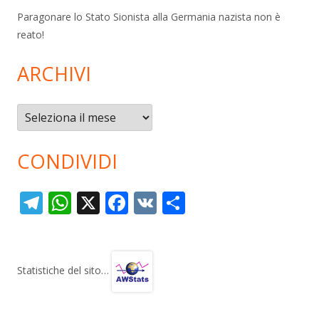
Paragonare lo Stato Sionista alla Germania nazista non è
reato!
ARCHIVI
Archivi
CONDIVIDI
T
W
X
F
V
C
el
h
ac
K
o
e
at
e
n
gr
s
b
di
Statistiche del sito…
a
A
o
vi
m
p
o
di