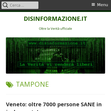
Ricerca
Menu
Menu
per:
principale
Vai
DISINFORMAZIONE.IT
al
contenuto
Oltre la Verità ufficiale
TAG:
TAMPONE
Veneto: oltre 7000 persone SANE in