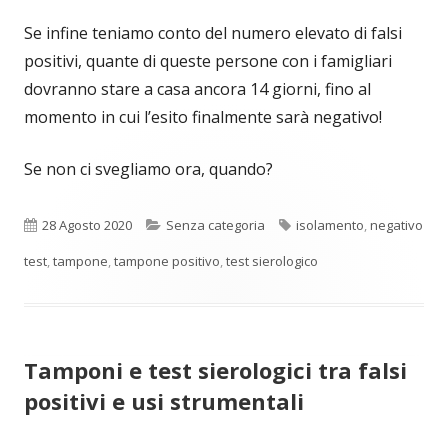
Se infine teniamo conto del numero elevato di falsi
positivi, quante di queste persone con i famigliari
dovranno stare a casa ancora 14 giorni, fino al
momento in cui l’esito finalmente sarà negativo!
Se non ci svegliamo ora, quando?
Pubblicato
Categorie
Tag
28 Agosto 2020
Senza categoria
isolamento
,
negativo
test
,
tampone
,
tampone positivo
,
test sierologico
Tamponi e test sierologici tra falsi
positivi e usi strumentali