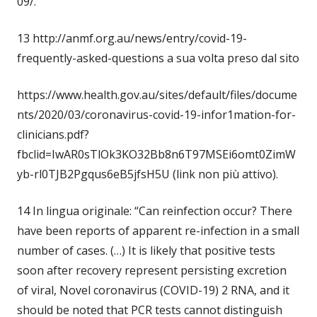
09/.
13 http://anmf.org.au/news/entry/covid-19-
frequently-asked-questions a sua volta preso dal sito
https://www.health.gov.au/sites/default/files/docume
nts/2020/03/coronavirus-covid-19-infor1mation-for-
clinicians.pdf?
fbclid=IwAR0sTlOk3KO32Bb8n6T97MSEi6omt0ZimW
yb-rl0TJB2Pgqus6eB5jfsH5U (link non più attivo).
14 In lingua originale: “Can reinfection occur? There
have been reports of apparent re-infection in a small
number of cases. (…) It is likely that positive tests
soon after recovery represent persisting excretion
of viral, Novel coronavirus (COVID-19) 2 RNA, and it
should be noted that PCR tests cannot distinguish