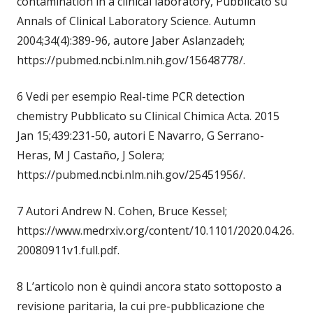
contamination in a clinical laboratory, Pubblicato su
Annals of Clinical Laboratory Science. Autumn
2004;34(4):389-96, autore Jaber Aslanzadeh;
https://pubmed.ncbi.nlm.nih.gov/15648778/.
6 Vedi per esempio Real-time PCR detection
chemistry Pubblicato su Clinical Chimica Acta. 2015
Jan 15;439:231-50, autori E Navarro, G Serrano-
Heras, M J Castaño, J Solera;
https://pubmed.ncbi.nlm.nih.gov/25451956/.
7 Autori Andrew N. Cohen, Bruce Kessel;
https://www.medrxiv.org/content/10.1101/2020.04.26.
20080911v1.full.pdf.
8 L’articolo non è quindi ancora stato sottoposto a
revisione paritaria, la cui pre-pubblicazione che