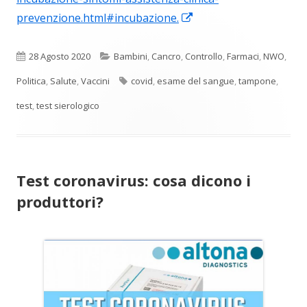
Apre
prevenzione.html#incubazione.
in
una
Pubblicato
Categorie
28 Agosto 2020
Bambini
,
Cancro
,
Controllo
,
Farmaci
,
NWO
,
nuova
Tag
Politica
,
Salute
,
Vaccini
covid
,
esame del sangue
,
tampone
,
finestra
test
,
test sierologico
Test coronavirus: cosa dicono i
produttori?