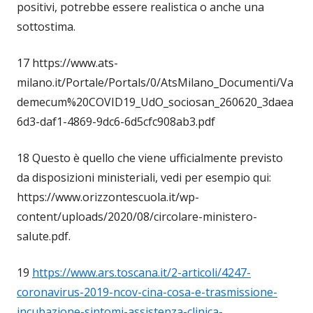
positivi, potrebbe essere realistica o anche una
sottostima.
17 https://www.ats-
milano.it/Portale/Portals/0/AtsMilano_Documenti/Va
demecum%20COVID19_UdO_sociosan_260620_3daea
6d3-daf1-4869-9dc6-6d5cfc908ab3.pdf
18 Questo è quello che viene ufficialmente previsto
da disposizioni ministeriali, vedi per esempio qui:
https://www.orizzontescuola.it/wp-
content/uploads/2020/08/circolare-ministero-
salute.pdf.
19
https://www.ars.toscana.it/2-articoli/4247-
coronavirus-2019-ncov-cina-cosa-e-trasmissione-
incubazione-sintomi-assistenza-clinica-