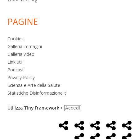
PAGINE
Cookies
Galleria immagini
Galleria video
Link utili
Podcast
Privacy Policy
Scienza e Arte della Salute
Statistiche Disinformazione.it
Utilizza
Tiny Framework
•
Accedi
Home
Alimentazione
Ambiente
Bambini
Bio
Menù
Page
social
Cancro
Controllo
Economia
Eso