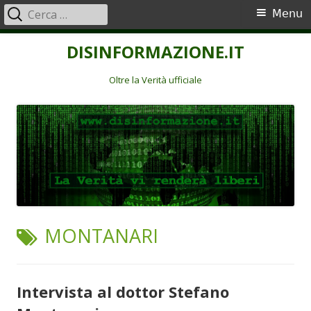
Ricerca
Menu
Menu
per:
principale
Vai
DISINFORMAZIONE.IT
al
contenuto
Oltre la Verità ufficiale
TAG:
MONTANARI
Intervista al dottor Stefano