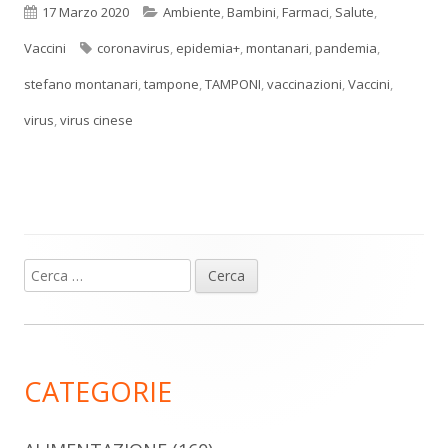
Pubblicato
Categorie
17 Marzo 2020
Ambiente
,
Bambini
,
Farmaci
,
Salute
,
Tag
Vaccini
coronavirus
,
epidemia+
,
montanari
,
pandemia
,
stefano montanari
,
tampone
,
TAMPONI
,
vaccinazioni
,
Vaccini
,
virus
,
virus cinese
Ricerca
Barra
per:
laterale
principale
CATEGORIE