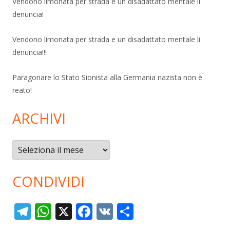
Vendono limonata per strada e un disadattato mentale li
denuncia!
Vendono limonata per strada e un disadattato mentale li
denuncia!!!
Paragonare lo Stato Sionista alla Germania nazista non è
reato!
ARCHIVI
Archivi
CONDIVIDI
T
W
X
F
V
C
el
h
ac
K
o