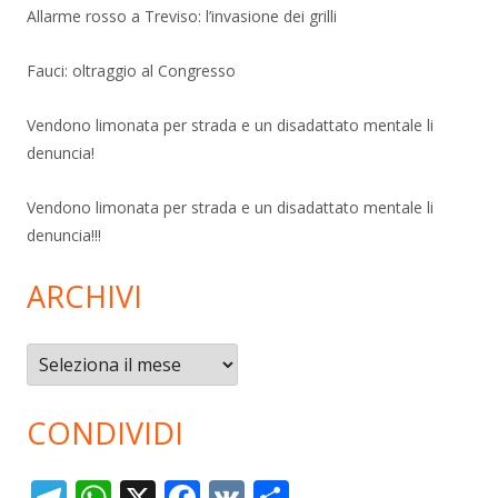
Allarme rosso a Treviso: l’invasione dei grilli
Fauci: oltraggio al Congresso
Vendono limonata per strada e un disadattato mentale li
denuncia!
Vendono limonata per strada e un disadattato mentale li
denuncia!!!
ARCHIVI
Archivi
CONDIVIDI
T
W
X
F
V
C