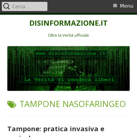
Ricerca
Menu
Menu
per:
principale
Vai
DISINFORMAZIONE.IT
al
contenuto
Oltre la Verità ufficiale
TAG:
TAMPONE NASOFARINGEO
Tampone: pratica invasiva e