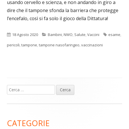
usando cervello e scienza, e non andando in giro a
dire che il tampone sfonda la barriera che protegge
l’encefalo, così si fa solo il gioco della Dittatura!
Pubblicato
Categorie
Tag
18 Agosto 2020
Bambini
,
NWO
,
Salute
,
Vaccini
esame
,
pericoli
,
tampone
,
tampone nasofaringeo
,
vaccinazioni
Ricerca
Barra
per:
laterale
principale
CATEGORIE