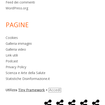
Feed dei commenti
WordPress.org
PAGINE
Cookies
Galleria immagini
Galleria video
Link utili
Podcast
Privacy Policy
Scienza e Arte della Salute
Statistiche Disinformazione.it
Utilizza
Tiny Framework
•
Accedi
Home
Alimentazione
Ambiente
Bambini
Bio
Menù
Page