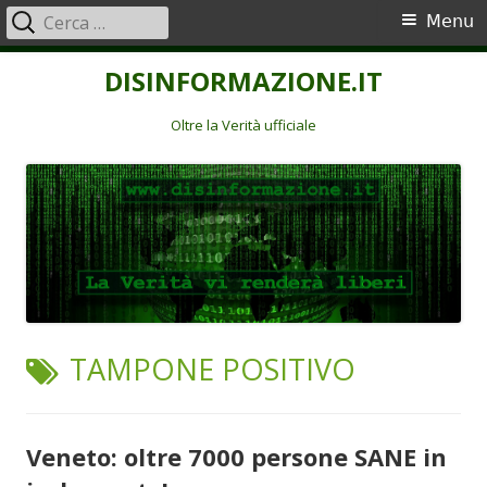
Ricerca
Menu
Menu
per:
principale
Vai
DISINFORMAZIONE.IT
al
contenuto
Oltre la Verità ufficiale
TAG:
TAMPONE POSITIVO
Veneto: oltre 7000 persone SANE in