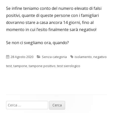
Se infine teniamo conto del numero elevato di falsi
positivi, quante di queste persone con i famigliari
dovranno stare a casa ancora 14 giorni, fino al
momento in cui l’esito finalmente sarà negativo!
Se non ci svegliamo ora, quando?
Pubblicato
Categorie
Tag
28 Agosto 2020
Senza categoria
isolamento
,
negativo
test
,
tampone
,
tampone positivo
,
test sierologico
Ricerca
Barra
per: