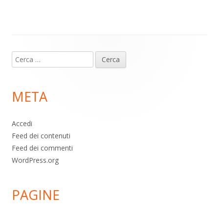
m
p
o
di
p
k
Contenuto
Ricerca
piè
per:
di
META
pagina
Accedi
Feed dei contenuti
Feed dei commenti
WordPress.org
PAGINE