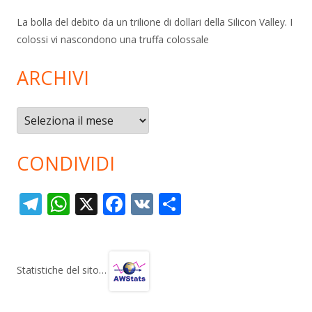
La bolla del debito da un trilione di dollari della Silicon Valley. I
colossi vi nascondono una truffa colossale
ARCHIVI
Archivi
CONDIVIDI
T
W
X
F
V
C
el
h
ac
K
o
e
at
e
n
gr
s
b
di
Statistiche del sito…
a
A
o
vi