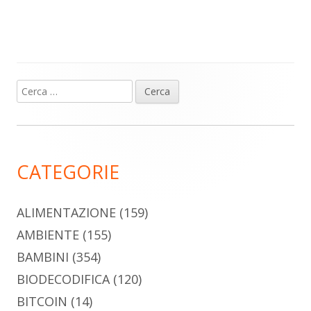
Ricerca
Barra
per:
laterale
principale
CATEGORIE
ALIMENTAZIONE
(159)
AMBIENTE
(155)
BAMBINI
(354)
BIODECODIFICA
(120)
BITCOIN
(14)