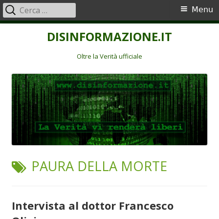
Ricerca
Menu
Menu
per:
principale
Vai
DISINFORMAZIONE.IT
al
contenuto
Oltre la Verità ufficiale
TAG:
PAURA DELLA MORTE
Intervista al dottor Francesco